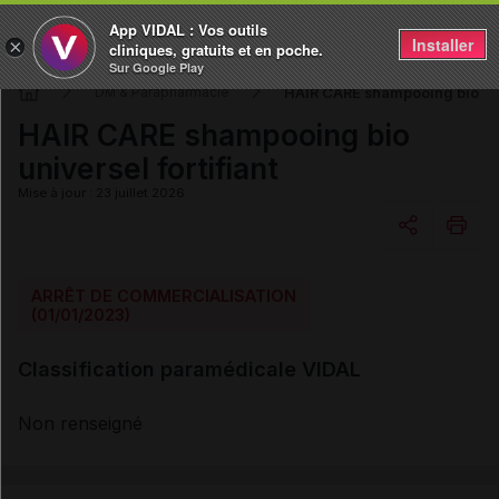
App VIDAL : Vos outils
Installer
×
cliniques, gratuits et en poche.
Sur Google Play
HAIR CARE shampooing bio univ
DM & Parapharmacie
HAIR CARE shampooing bio
universel fortifiant
Mise à jour : 23 juillet 2026
Copier l'url
ARRÊT DE COMMERCIALISATION
(01/01/2023)
Email
Classification paramédicale VIDAL
Non renseigné