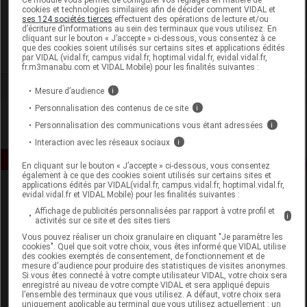
cookies et technologies similaires afin de décider comment VIDAL et
ses 124 sociétés tierces
effectuent des opérations de lecture et/ou
Pharm'Up
d’écriture d’informations au sein des terminaux que vous utilisez. En
cliquant sur le bouton « J’accepte » ci-dessous, vous consentez à ce
que des cookies soient utilisés sur certains sites et applications édités
Voir la fiche laboratoire
par VIDAL (vidal.fr, campus.vidal.fr, hoptimal.vidal.fr, evidal.vidal.fr,
fr.m3manabu.com et VIDAL Mobile) pour les finalités suivantes :
Mesure d’audience
i
Personnalisation des contenus de ce site
i
Personnalisation des communications vous étant adressées
i
Interaction avec les réseaux sociaux
i
En cliquant sur le bouton « J’accepte » ci-dessous, vous consentez
également à ce que des cookies soient utilisés sur certains sites et
applications édités par VIDAL(vidal.fr, campus.vidal.fr, hoptimal.vidal.fr,
evidal.vidal.fr et VIDAL Mobile) pour les finalités suivantes :
Affichage de publicités personnalisées par rapport à votre profil et
i
activités sur ce site et des sites tiers
Vous pouvez réaliser un choix granulaire en cliquant "Je paramètre les
cookies". Quel que soit votre choix, vous êtes informé que VIDAL utilise
des cookies exemptés de consentement, de fonctionnement et de
Espace produit
mesure d'audience pour produire des statistiques de visites anonymes.
Si vous êtes connecté à votre compte utilisateur VIDAL, votre choix sera
Boutique
enregistré au niveau de votre compte VIDAL et sera appliqué depuis
l’ensemble des terminaux que vous utilisez. A défaut, votre choix sera
VIDAL Expert
uniquement applicable au terminal que vous utilisez actuellement : un