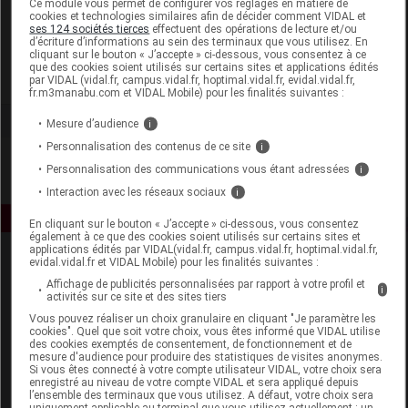
Ce module vous permet de configurer vos réglages en matière de
cookies et technologies similaires afin de décider comment VIDAL et
ses 124 sociétés tierces
effectuent des opérations de lecture et/ou
Eternalia
d’écriture d’informations au sein des terminaux que vous utilisez. En
cliquant sur le bouton « J’accepte » ci-dessous, vous consentez à ce
que des cookies soient utilisés sur certains sites et applications édités
Voir la fiche laboratoire
par VIDAL (vidal.fr, campus.vidal.fr, hoptimal.vidal.fr, evidal.vidal.fr,
fr.m3manabu.com et VIDAL Mobile) pour les finalités suivantes :
Mesure d’audience
i
Personnalisation des contenus de ce site
i
Personnalisation des communications vous étant adressées
i
Interaction avec les réseaux sociaux
i
En cliquant sur le bouton « J’accepte » ci-dessous, vous consentez
également à ce que des cookies soient utilisés sur certains sites et
applications édités par VIDAL(vidal.fr, campus.vidal.fr, hoptimal.vidal.fr,
evidal.vidal.fr et VIDAL Mobile) pour les finalités suivantes :
Affichage de publicités personnalisées par rapport à votre profil et
i
activités sur ce site et des sites tiers
Vous pouvez réaliser un choix granulaire en cliquant "Je paramètre les
cookies". Quel que soit votre choix, vous êtes informé que VIDAL utilise
des cookies exemptés de consentement, de fonctionnement et de
Espace produit
mesure d'audience pour produire des statistiques de visites anonymes.
Si vous êtes connecté à votre compte utilisateur VIDAL, votre choix sera
enregistré au niveau de votre compte VIDAL et sera appliqué depuis
Boutique
l’ensemble des terminaux que vous utilisez. A défaut, votre choix sera
VIDAL Expert
uniquement applicable au terminal que vous utilisez actuellement : un