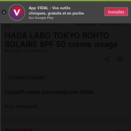
App VIDAL : Vos outils
Installer
×
cliniques, gratuits et en poche.
Sur Google Play
HADA LABO TOKYO ROHTO SOL
DM & Parapharmacie
HADA LABO TOKYO ROHTO
SOLAIRE SPF 50 crème visage
Mise à jour : 23 juillet 2026
Copier l'url
COMMERCIALISÉ
Classification paramédicale VIDAL
Email
Non renseigné
Sommaire