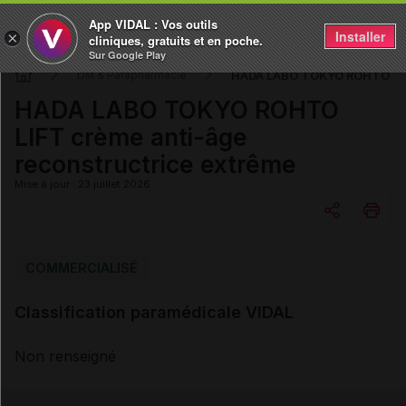
App VIDAL : Vos outils
Installer
×
cliniques, gratuits et en poche.
Sur Google Play
HADA LABO TOKYO ROHTO LIFT
DM & Parapharmacie
HADA LABO TOKYO ROHTO
LIFT crème anti-âge
reconstructrice extrême
Mise à jour : 23 juillet 2026
Copier l'url
COMMERCIALISÉ
Classification paramédicale VIDAL
Email
Non renseigné