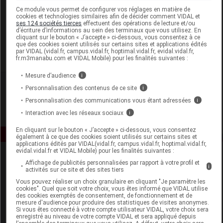
Laboratoire
Ce module vous permet de configurer vos réglages en matière de
cookies et technologies similaires afin de décider comment VIDAL et
ses 124 sociétés tierces
effectuent des opérations de lecture et/ou
d’écriture d’informations au sein des terminaux que vous utilisez. En
Eternalia
cliquant sur le bouton « J’accepte » ci-dessous, vous consentez à ce
que des cookies soient utilisés sur certains sites et applications édités
par VIDAL (vidal.fr, campus.vidal.fr, hoptimal.vidal.fr, evidal.vidal.fr,
Voir la fiche laboratoire
fr.m3manabu.com et VIDAL Mobile) pour les finalités suivantes :
Mesure d’audience
i
Personnalisation des contenus de ce site
i
Personnalisation des communications vous étant adressées
i
Interaction avec les réseaux sociaux
i
En cliquant sur le bouton « J’accepte » ci-dessous, vous consentez
également à ce que des cookies soient utilisés sur certains sites et
applications édités par VIDAL(vidal.fr, campus.vidal.fr, hoptimal.vidal.fr,
evidal.vidal.fr et VIDAL Mobile) pour les finalités suivantes :
Affichage de publicités personnalisées par rapport à votre profil et
i
activités sur ce site et des sites tiers
Vous pouvez réaliser un choix granulaire en cliquant "Je paramètre les
cookies". Quel que soit votre choix, vous êtes informé que VIDAL utilise
des cookies exemptés de consentement, de fonctionnement et de
mesure d'audience pour produire des statistiques de visites anonymes.
Espace produit
Si vous êtes connecté à votre compte utilisateur VIDAL, votre choix sera
enregistré au niveau de votre compte VIDAL et sera appliqué depuis