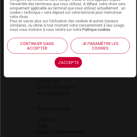
l’ensemble des terminaux que vous utilisez. A défaut, votre choix sera
Boutique
uniquement applicable au terminal que vous utilisez actuellement : un
cookie « technique » sera déposé sur votre terminal pour mémoriser
VIDAL Expert
votre choix.
VIDAL Hoptimal
Pour en savoir plus sur l’utilisation des cookies et autres traceurs
similaires, ou retirer à tout moment votre consentement à leur usage,
eVIDAL
nous vous invitons à vous rendre sur notre
Politique cookies
.
VIDAL Mobile
VIDAL widget
CONTINUER SANS
JE PARAMÈTRE LES
VIDAL Sécurisation
ACCEPTER
COOKIES
VIDAL e-Services
Espace institutionnel
J'ACCEPTE
Qui sommes-nous ?
VIDAL France
Carrières
Charte éthique et
déontologique
Service client
Contact
Aide
Espace partenaires