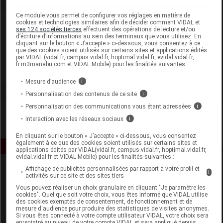
Ce module vous permet de configurer vos réglages en matière de
Laboratoire
cookies et technologies similaires afin de décider comment VIDAL et
ses 124 sociétés tierces
effectuent des opérations de lecture et/ou
d’écriture d’informations au sein des terminaux que vous utilisez. En
cliquant sur le bouton « J’accepte » ci-dessous, vous consentez à ce
Jeanne M
que des cookies soient utilisés sur certains sites et applications édités
par VIDAL (vidal.fr, campus.vidal.fr, hoptimal.vidal.fr, evidal.vidal.fr,
fr.m3manabu.com et VIDAL Mobile) pour les finalités suivantes :
Voir la fiche laboratoire
Mesure d’audience
i
Personnalisation des contenus de ce site
i
Personnalisation des communications vous étant adressées
i
Interaction avec les réseaux sociaux
i
En cliquant sur le bouton « J’accepte » ci-dessous, vous consentez
également à ce que des cookies soient utilisés sur certains sites et
applications édités par VIDAL(vidal.fr, campus.vidal.fr, hoptimal.vidal.fr,
evidal.vidal.fr et VIDAL Mobile) pour les finalités suivantes :
Affichage de publicités personnalisées par rapport à votre profil et
i
activités sur ce site et des sites tiers
Vous pouvez réaliser un choix granulaire en cliquant "Je paramètre les
cookies". Quel que soit votre choix, vous êtes informé que VIDAL utilise
des cookies exemptés de consentement, de fonctionnement et de
mesure d'audience pour produire des statistiques de visites anonymes.
Si vous êtes connecté à votre compte utilisateur VIDAL, votre choix sera
Espace produit
enregistré au niveau de votre compte VIDAL et sera appliqué depuis