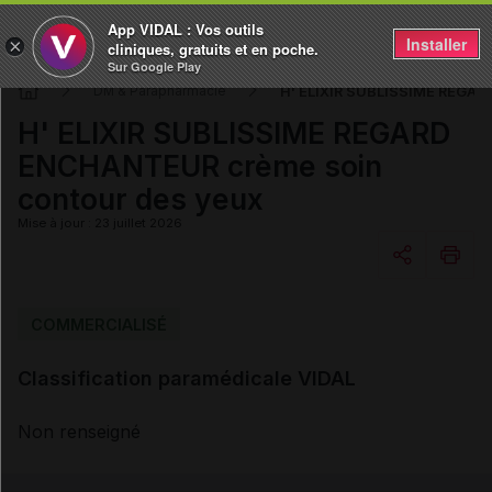
App VIDAL : Vos outils
Installer
×
cliniques, gratuits et en poche.
Sur Google Play
H' ELIXIR SUBLISSIME REGAR
DM & Parapharmacie
H' ELIXIR SUBLISSIME REGARD
ENCHANTEUR crème soin
contour des yeux
Mise à jour : 23 juillet 2026
Copier l'url
COMMERCIALISÉ
Classification paramédicale VIDAL
Email
Non renseigné