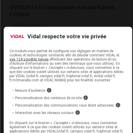
GYNOFIT Lot nettoyante non parfumée
Fl/50ml
Commercialisé
Vidal respecte votre vie privée
Code EAN
7612256379439
Labo. Distributeur
Almafil
Ce module vous permet de configurer vos réglages en matière de
cookies et technologies similaires afin de décider comment VIDAL et
Remboursement
NR
ses 124 sociétés tierces
effectuent des opérations de lecture et/ou
d’écriture d’informations au sein des terminaux que vous utilisez. En
cliquant sur le bouton « J’accepte » ci-dessous, vous consentez à ce
que des cookies soient utilisés sur certains sites et applications édités
par VIDAL (vidal.fr, campus.vidal.fr, hoptimal.vidal.fr, evidal.vidal.fr,
fr.m3manabu.com et VIDAL Mobile) pour les finalités suivantes :
Mesure d’audience
i
Laboratoire
Personnalisation des contenus de ce site
i
Personnalisation des communications vous étant adressées
i
Almafil
Interaction avec les réseaux sociaux
i
En cliquant sur le bouton « J’accepte » ci-dessous, vous consentez
Voir la fiche laboratoire
également à ce que des cookies soient utilisés sur certains sites et
applications édités par VIDAL(vidal.fr, campus.vidal.fr, hoptimal.vidal.fr,