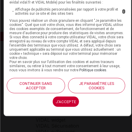
evidal.vidal.fr et VIDAL Mobile) pour les finalités suivantes :
Affichage de publicités personnalisées par rapport à votre profil et
i
activités sur ce site et des sites tiers
Vous pouvez réaliser un choix granulaire en cliquant "Je paramètre les
cookies". Quel que soit votre choix, vous êtes informé que VIDAL utilise
des cookies exemptés de consentement, de fonctionnement et de
mesure d'audience pour produire des statistiques de visites anonymes.
Si vous êtes connecté à votre compte utilisateur VIDAL, votre choix sera
enregistré au niveau de votre compte VIDAL et sera appliqué depuis
l’ensemble des terminaux que vous utilisez. A défaut, votre choix sera
uniquement applicable au terminal que vous utilisez actuellement : un
cookie « technique » sera déposé sur votre terminal pour mémoriser
votre choix.
Pour en savoir plus sur l’utilisation des cookies et autres traceurs
similaires, ou retirer à tout moment votre consentement à leur usage,
nous vous invitons à vous rendre sur notre
Politique cookies
.
Espace produit
CONTINUER SANS
JE PARAMÈTRE LES
ACCEPTER
COOKIES
Boutique
VIDAL Expert
VIDAL Hoptimal
J'ACCEPTE
eVIDAL
VIDAL Mobile
VIDAL widget
VIDAL Sécurisation
VIDAL e-Services