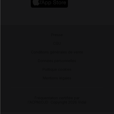
Presse
-
CGU
-
Conditions générales de vente
-
Données personnelles
-
Politique cookies
-
Mentions légales
Fréquentation certifiée par
l'ACPM/OJD
|
Copyright 2026 Vidal