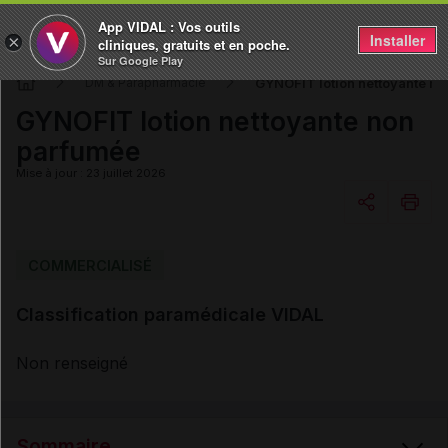
App VIDAL : Vos outils
Installer
×
cliniques, gratuits et en poche.
Sur Google Play
GYNOFIT lotion nettoyante n
DM & Parapharmacie
GYNOFIT lotion nettoyante non
parfumée
Mise à jour : 23 juillet 2026
Copier l'url
COMMERCIALISÉ
Classification paramédicale VIDAL
Email
Non renseigné
Sommaire