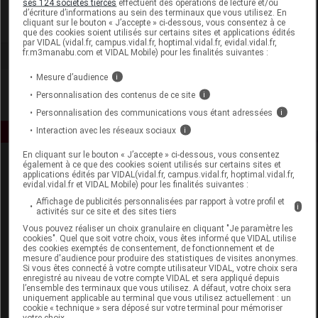
ses 124 sociétés tierces
effectuent des opérations de lecture et/ou
d’écriture d’informations au sein des terminaux que vous utilisez. En
cliquant sur le bouton « J’accepte » ci-dessous, vous consentez à ce
Voir la fiche laboratoire
que des cookies soient utilisés sur certains sites et applications édités
par VIDAL (vidal.fr, campus.vidal.fr, hoptimal.vidal.fr, evidal.vidal.fr,
fr.m3manabu.com et VIDAL Mobile) pour les finalités suivantes :
Mesure d’audience
i
Personnalisation des contenus de ce site
i
Personnalisation des communications vous étant adressées
i
Interaction avec les réseaux sociaux
i
En cliquant sur le bouton « J’accepte » ci-dessous, vous consentez
également à ce que des cookies soient utilisés sur certains sites et
applications édités par VIDAL(vidal.fr, campus.vidal.fr, hoptimal.vidal.fr,
evidal.vidal.fr et VIDAL Mobile) pour les finalités suivantes :
Affichage de publicités personnalisées par rapport à votre profil et
i
activités sur ce site et des sites tiers
Vous pouvez réaliser un choix granulaire en cliquant "Je paramètre les
Espace produit
cookies". Quel que soit votre choix, vous êtes informé que VIDAL utilise
des cookies exemptés de consentement, de fonctionnement et de
mesure d'audience pour produire des statistiques de visites anonymes.
Boutique
Si vous êtes connecté à votre compte utilisateur VIDAL, votre choix sera
VIDAL Expert
enregistré au niveau de votre compte VIDAL et sera appliqué depuis
l’ensemble des terminaux que vous utilisez. A défaut, votre choix sera
VIDAL Hoptimal
uniquement applicable au terminal que vous utilisez actuellement : un
eVIDAL
cookie « technique » sera déposé sur votre terminal pour mémoriser
votre choix.