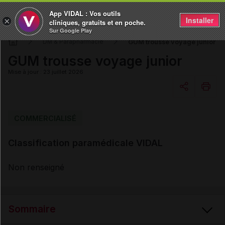
App VIDAL : Vos outils
Installer
×
cliniques, gratuits et en poche.
Sur Google Play
GUM trousse voyage junior
DM & Parapharmacie
GUM trousse voyage junior
Mise à jour : 23 juillet 2026
Copier l'url
COMMERCIALISÉ
Classification paramédicale VIDAL
Email
Non renseigné
Sommaire