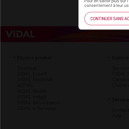
Pour en savoir plus sur l
consentement à leur usa
CONTINUER SANS A
Espace produit
Espace 
Boutique
Qui so
VIDAL Expert
VIDAL 
VIDAL Hoptimal
Carrièr
eVIDAL
Charte 
VIDAL Mobile
VIDAL widget
Service
VIDAL Sécurisation
VIDAL e-Services
Contact
Aide