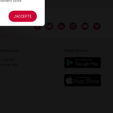
t moment votre
J'ACCEPTE
rtenaires
Vidal Mobile
 logiciel
votre site