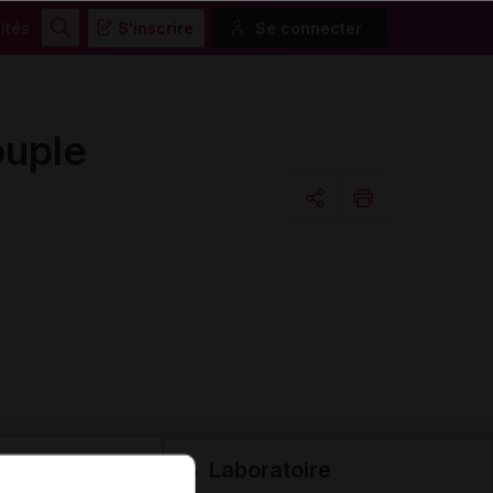
ités
S'inscrire
Se connecter
Rechercher
ouple
Copier l'url
Email
Laboratoire