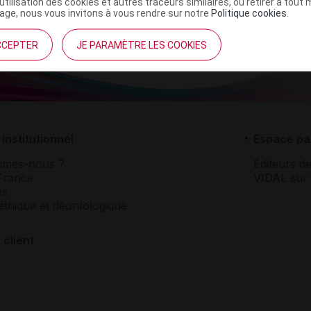
’utilisation des cookies et autres traceurs similaires, ou retirer à tou
ge, nous vous invitons à vous rendre sur notre
Politique cookies
.
CCEPTER
JE PARAMÈTRE LES COOKIES
institutionnel
Espace pa
mmes-nous ?
Éditeurs de
France
VIDAL sur 
es
éthique et déontologique
 client