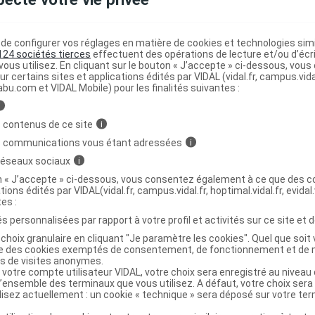
DAILY Recharge brosse à dents souple
C
e configurer vos réglages en matière de cookies et technologies simil
124 sociétés tierces
effectuent des opérations de lecture et/ou d’écr
ous utilisez. En cliquant sur le bouton « J’accepte » ci-dessous, vou
ur certains sites et applications édités par VIDAL (vidal.fr, campus.vidal.
abu.com et VIDAL Mobile) pour les finalités suivantes :
7630019904797
i
r
Sunstar France
 contenus de ce site
i
NR
s communications vous étant adressées
i
 réseaux sociaux
i
on « J’accepte » ci-dessous, vous consentez également à ce que des co
tions édités par VIDAL(vidal.fr, campus.vidal.fr, hoptimal.vidal.fr, evidal.
tes :
AILY Recharge brosse à dents souple noire
C
s personnalisées par rapport à votre profil et activités sur ce site et d
choix granulaire en cliquant "Je paramètre les cookies". Quel que soit 
ise des cookies exemptés de consentement, de fonctionnement et de 
7630019904803
es de visites anonymes.
r
Sunstar France
 votre compte utilisateur VIDAL, votre choix sera enregistré au nivea
l’ensemble des terminaux que vous utilisez. A défaut, votre choix ser
NR
ilisez actuellement : un cookie « technique » sera déposé sur votre te