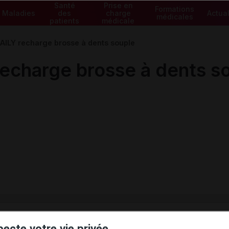
Santé
Prise en
Formations
Maladies
des
charge
Actual
médicales
patients
médicale
ILY recharge brosse à dents souple
charge brosse à dents s
ministratives
pecte votre vie privée