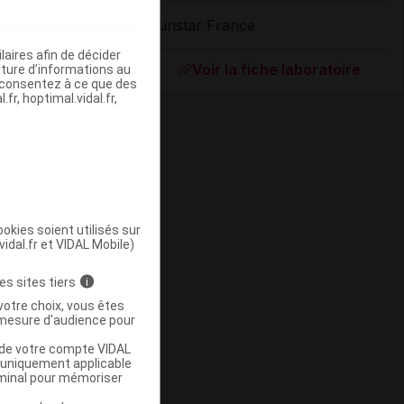
Sunstar France
ommercialisé
aires afin de décider
Voir la fiche laboratoire
iture d’informations au
s consentez à ce que des
fr, hoptimal.vidal.fr,
okies soient utilisés sur
vidal.fr et VIDAL Mobile)
ommercialisé
es sites tiers
i
votre choix, vous êtes
mesure d'audience pour
u de votre compte VIDAL
a uniquement applicable
rminal pour mémoriser