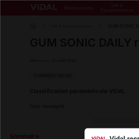
DM &
Médicaments
Parapharmacie
GUM SONIC DA
DM & Parapharmacie
GUM SONIC DAILY re
Mise à jour : 23 juillet 2026
COMMERCIALISÉ
Classification paramédicale VIDAL
Non renseigné
Données ad
Sommaire
Vidal res