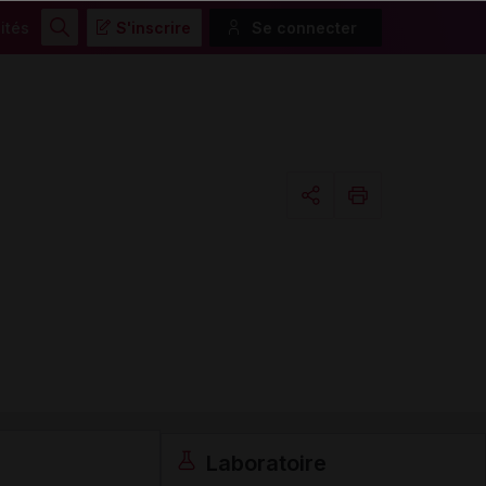
ités
S'inscrire
Se connecter
Rechercher
Copier l'url
Email
Laboratoire