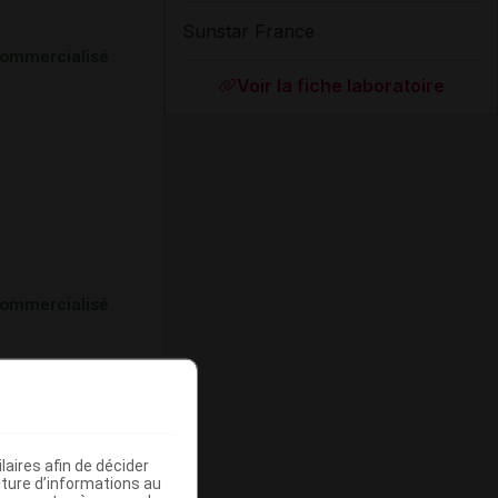
Sunstar France
ommercialisé
Voir la fiche laboratoire
ommercialisé
aires afin de décider
iture d’informations au