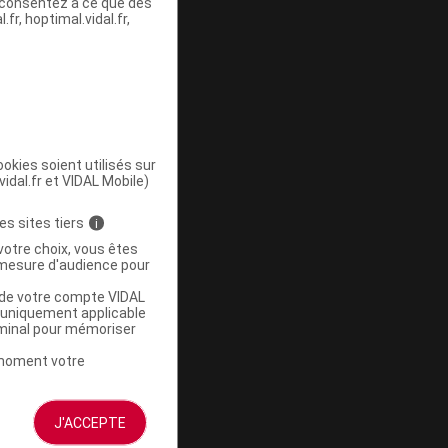
s consentez à ce que des
fr, hoptimal.vidal.fr,
ommercialisé
okies soient utilisés sur
vidal.fr et VIDAL Mobile)
es sites tiers
i
votre choix, vous êtes
mesure d'audience pour
u de votre compte VIDAL
a uniquement applicable
ommercialisé
rminal pour mémoriser
t moment votre
J'ACCEPTE