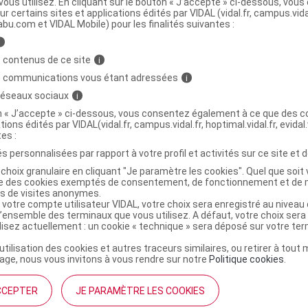
ous utilisez. En cliquant sur le bouton « J’accepte » ci-dessous, vou
ur certains sites et applications édités par VIDAL (vidal.fr, campus.vidal.
abu.com et VIDAL Mobile) pour les finalités suivantes :
i
CTION Brossette inter-dentaire 0,9mm B/6
C
 contenus de ce site
i
s communications vous étant adressées
i
4356886
 réseaux sociaux
i
7630019903387
on « J’accepte » ci-dessous, vous consentez également à ce que des co
tions édités par VIDAL(vidal.fr, campus.vidal.fr, hoptimal.vidal.fr, evidal.
r
Sunstar France
tes :
NR
s personnalisées par rapport à votre profil et activités sur ce site et d
choix granulaire en cliquant "Je paramètre les cookies". Quel que soit 
ise des cookies exemptés de consentement, de fonctionnement et de 
es de visites anonymes.
 votre compte utilisateur VIDAL, votre choix sera enregistré au nivea
l’ensemble des terminaux que vous utilisez. A défaut, votre choix ser
CTION Brossette inter-dentaire 1,2mm B/6
C
ilisez actuellement : un cookie « technique » sera déposé sur votre te
’utilisation des cookies et autres traceurs similaires, ou retirer à tou
ge, nous vous invitons à vous rendre sur notre
Politique cookies
.
4356892
7630019903394
CCEPTER
JE PARAMÈTRE LES COOKIES
r
Sunstar France