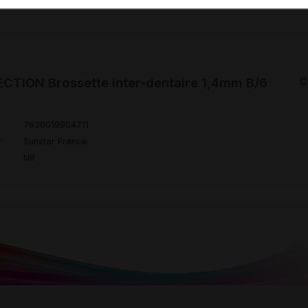
NR
CTION Brossette inter-dentaire 1,4mm B/6
C
7630019904711
r
Sunstar France
NR