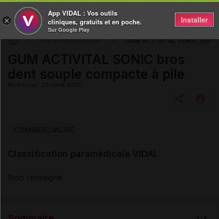
App VIDAL : Vos outils
Installer
×
cliniques, gratuits et en poche.
Sur Google Play
GUM ACTIVITAL SONIC bros de
DM & Parapharmacie
GUM ACTIVITAL SONIC bros
dent souple compacte à pile
Mise à jour : 23 juillet 2026
Copier l'url
COMMERCIALISÉ
Classification paramédicale VIDAL
Email
Non renseigné
Sommaire