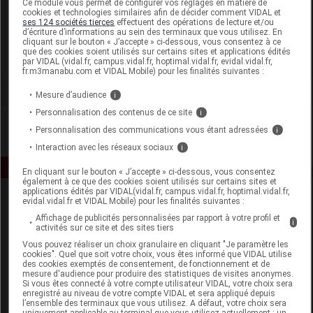
Ce module vous permet de configurer vos réglages en matière de
cookies et technologies similaires afin de décider comment VIDAL et
ses 124 sociétés tierces
effectuent des opérations de lecture et/ou
Sunstar France
d’écriture d’informations au sein des terminaux que vous utilisez. En
cliquant sur le bouton « J’accepte » ci-dessous, vous consentez à ce
que des cookies soient utilisés sur certains sites et applications édités
Voir la fiche laboratoire
par VIDAL (vidal.fr, campus.vidal.fr, hoptimal.vidal.fr, evidal.vidal.fr,
fr.m3manabu.com et VIDAL Mobile) pour les finalités suivantes :
Mesure d’audience
i
Personnalisation des contenus de ce site
i
Personnalisation des communications vous étant adressées
i
Interaction avec les réseaux sociaux
i
En cliquant sur le bouton « J’accepte » ci-dessous, vous consentez
également à ce que des cookies soient utilisés sur certains sites et
applications édités par VIDAL(vidal.fr, campus.vidal.fr, hoptimal.vidal.fr,
evidal.vidal.fr et VIDAL Mobile) pour les finalités suivantes :
Affichage de publicités personnalisées par rapport à votre profil et
i
activités sur ce site et des sites tiers
Vous pouvez réaliser un choix granulaire en cliquant "Je paramètre les
cookies". Quel que soit votre choix, vous êtes informé que VIDAL utilise
des cookies exemptés de consentement, de fonctionnement et de
Espace produit
mesure d'audience pour produire des statistiques de visites anonymes.
Si vous êtes connecté à votre compte utilisateur VIDAL, votre choix sera
enregistré au niveau de votre compte VIDAL et sera appliqué depuis
Boutique
l’ensemble des terminaux que vous utilisez. A défaut, votre choix sera
VIDAL Expert
uniquement applicable au terminal que vous utilisez actuellement : un