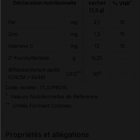
*
Déclaration nutritionnelle
sachet
% VNR
(1,3 g)
Données administratives
Fer
mg
2,1
15
Zinc
mg
1,5
15
Vitamine C
mg
12
15
2'-fucosyllactose
g
0,25
-
Bifidobacterium lactis
**
9
-
UFC
10
(CNCM I-3446)
Code recette : ITJUPB015.
*
Valeurs Nutritionnelles de Référence.
**
Unités Formant Colonies.
propriétés et allégations