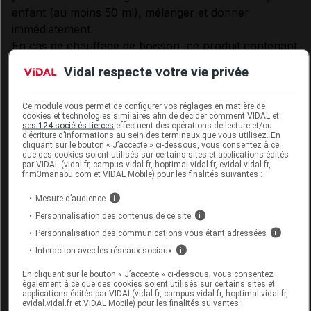
enfant (au moins 50 ml), mélanger et donner
immédiatement.
En cas de chauffage de boisson, ce produit contenant
des ferments sensibles à la chaleur, veiller à ajouter le
Vidal respecte votre vie privée
contenu du sachet une fois la boisson tiédie.
précautions d'emploi
Ce module vous permet de configurer vos réglages en matière de
cookies et technologies similaires afin de décider comment VIDAL et
ses 124 sociétés tierces
effectuent des opérations de lecture et/ou
d’écriture d’informations au sein des terminaux que vous utilisez. En
Ce complément alimentaire ne se substitue pas au lait
cliquant sur le bouton « J’accepte » ci-dessous, vous consentez à ce
maternel.
que des cookies soient utilisés sur certains sites et applications édités
par VIDAL (vidal.fr, campus.vidal.fr, hoptimal.vidal.fr, evidal.vidal.fr,
fr.m3manabu.com et VIDAL Mobile) pour les finalités suivantes :
Ne pas dépasser la dose journalière recommandée.
Mesure d’audience
i
Ne se substitue pas à un régime alimentaire varié et
Personnalisation des contenus de ce site
i
équilibré, ni à un mode de vie sain.
Personnalisation des communications vous étant adressées
i
Interaction avec les réseaux sociaux
i
Ne devrait pas être donné si l'enfant/le nourrisson
consomme une denrée contenant du 2'-
En cliquant sur le bouton « J’accepte » ci-dessous, vous consentez
également à ce que des cookies soient utilisés sur certains sites et
fucosyllactose ou s'il est allaité.
applications édités par VIDAL(vidal.fr, campus.vidal.fr, hoptimal.vidal.fr,
evidal.vidal.fr et VIDAL Mobile) pour les finalités suivantes :