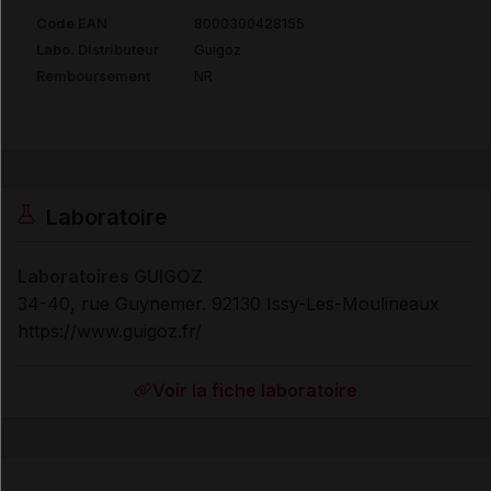
Code EAN
8000300428155
Labo. Distributeur
Guigoz
Remboursement
NR
Laboratoire
Laboratoires GUIGOZ
34-40, rue Guynemer. 92130 Issy-Les-Moulineaux
https://www.guigoz.fr/
Voir la fiche laboratoire