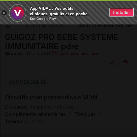
App VIDAL : Vos outils
Installer
×
cliniques, gratuits et en poche.
Sur Google Play
GUIGOZ PRO BEBE SYSTEME 
DM & Parapharmacie
GUIGOZ PRO BEBE SYSTEME
IMMUNITAIRE pdre
Mise à jour : 23 juillet 2026
Ajouter un commentaire
Copier l'url
COMMERCIALISÉ
Classification paramédicale VIDAL
Email
Diététique, régime et nutrition
Compléments alimentaires
Toniques
Toniques juniors