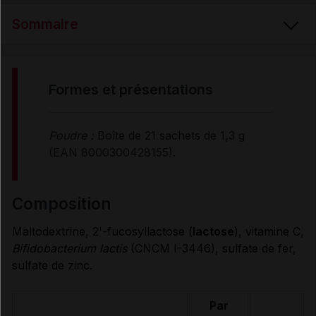
Sommaire
FORMES et PRÉSENTATIONS
formes et présentations
COMPOSITION
Poudre :
Boîte de 21 sachets de 1,3 g
(EAN 8000300428155).
PROPRIÉTÉS et ALLÉGATIONS
composition
CONSEILS D'UTILISATION
Maltodextrine, 2'-fucosyllactose (
lactose
), vitamine C,
Bifidobacterium lactis
(CNCM I-3446), sulfate de fer,
PRÉCAUTIONS D'EMPLOI
sulfate de zinc.
Par
CONDITIONS DE CONSERVATION