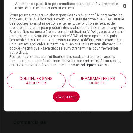
Il est recommandé de consulter un professionnel de
Affichage de publicités personnalisées par rapport à votre profil et
i
activités sur ce site et des sites tiers
santé avant d'utiliser un complément alimentaire chez
Vous pouvez réaliser un choix granulaire en cliquant "Je paramètre les
l'enfant.
cookies". Quel que soit votre choix, vous êtes informé que VIDAL utilise
des cookies exemptés de consentement, de fonctionnement et de
À tenir hors de portée des enfants.
mesure d'audience pour produire des statistiques de visites anonymes.
Si vous êtes connecté à votre compte utilisateur VIDAL, votre choix sera
enregistré au niveau de votre compte VIDAL et sera appliqué depuis
conditions de conservation
l’ensemble des terminaux que vous utilisez. A défaut, votre choix sera
uniquement applicable au terminal que vous utilisez actuellement : un
cookie « technique » sera déposé sur votre terminal pour mémoriser
À conserver à une température comprise entre 8 °C
votre choix.
Pour en savoir plus sur l’utilisation des cookies et autres traceurs
et 25 °C, dans un endroit sec, à l'abri de la lumière et
similaires, ou retirer à tout moment votre consentement à leur usage,
nous vous invitons à vous rendre sur notre
Politique cookies
.
d'une source de chaleur.
CONTINUER SANS
JE PARAMÈTRE LES
Données administratives
ACCEPTER
COOKIES
J'ACCEPTE
GUIGOZ PRO BEBE SYSTEME
IMMUNITAIRE Pdr 21Sach/1,3g
Commercialisé