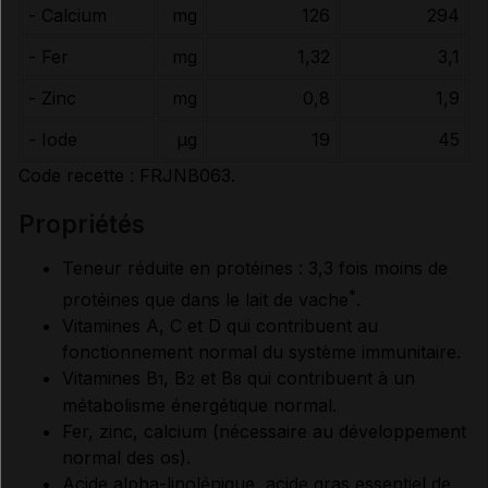
- Calcium
mg
126
294
- Fer
mg
1,32
3,1
- Zinc
mg
0,8
1,9
- Iode
µg
19
45
Code recette : FRJNB063.
propriétés
Teneur réduite en protéines : 3,3 fois moins de
*
protéines que dans le lait de vache
.
Vitamines A, C et D qui contribuent au
fonctionnement normal du système immunitaire.
Vitamines B
, B
et B
qui contribuent à un
1
2
8
métabolisme énergétique normal.
Fer, zinc, calcium (nécessaire au développement
normal des os).
Acide alpha-linolénique, acide gras essentiel de