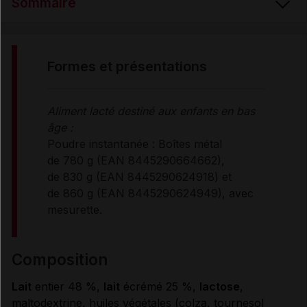
Sommaire
FORMES et PRÉSENTATIONS
formes et présentations
COMPOSITION
Aliment lacté destiné aux enfants en bas
âge :
PROPRIÉTÉS
Poudre instantanée : Boîtes métal
de 780 g (EAN 8445290664662),
de 830 g (EAN 8445290624918) et
UTILISATION
de 860 g (EAN 8445290624949), avec
mesurette.
MODE D'EMPLOI
composition
CONDITIONS DE CONSERVATION
Lait
entier 48 %,
lait
écrémé 25 %,
lactose
,
maltodextrine, huiles végétales (colza, tournesol