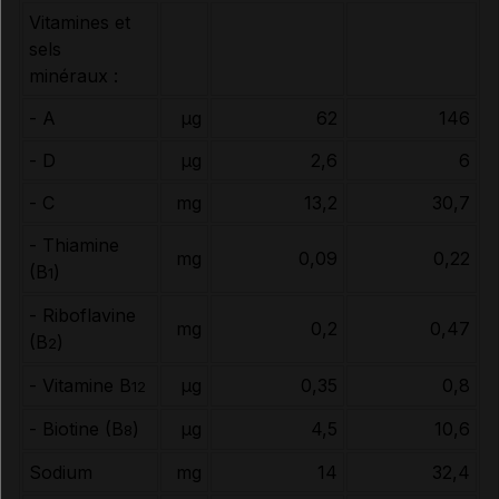
Vitamines et
sels
minéraux :
- A
µg
62
146
- D
µg
2,6
6
- C
mg
13,2
30,7
- Thiamine
mg
0,09
0,22
(B
)
1
- Riboflavine
mg
0,2
0,47
(B
)
2
- Vitamine B
µg
0,35
0,8
12
- Biotine (B
)
µg
4,5
10,6
8
Sodium
mg
14
32,4