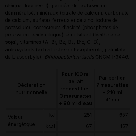
oléique, tournesol), perméat de
lactosérum
Données administratives
déminéralisé, minéraux (citrate de calcium, carbonate
de calcium, sulfates ferreux et de zinc, iodure de
potassium), correcteurs d'acidité (phosphates de
potassium, acide citrique), émulsifiant (lécithine de
soja
), vitamines (A, B
, B
, B
, B
, C, D),
1
2
8
12
antioxydants (extrait riche en tocophérols, palmitate
de L-ascorbyle),
Bifidobacterium lactis
CNCM I-3446.
Pour 100 ml
Par portion
de lait
Déclaration
7 mesurettes
reconstitué :
nutritionnelle
+ 210 ml
3 mesurettes
d'eau
+ 90 ml d'eau
kJ
281
657
Valeur
énergétique
kcal
67
157