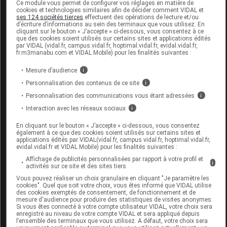
Ce module vous permet de configurer vos réglages en matière de
frais, pas plus de 4 semaines après son ouverture.
cookies et technologies similaires afin de décider comment VIDAL et
ses 124 sociétés tierces
effectuent des opérations de lecture et/ou
d’écriture d’informations au sein des terminaux que vous utilisez. En
cliquant sur le bouton « J’accepte » ci-dessous, vous consentez à ce
Données administratives
que des cookies soient utilisés sur certains sites et applications édités
par VIDAL (vidal.fr, campus.vidal.fr, hoptimal.vidal.fr, evidal.vidal.fr,
fr.m3manabu.com et VIDAL Mobile) pour les finalités suivantes :
GUIGOZ OPTIPRO 3 Lait pdre 2B/780g
Mesure d’audience
i
Personnalisation des contenus de ce site
i
Commercialisé
Personnalisation des communications vous étant adressées
i
Interaction avec les réseaux sociaux
i
Code EAN
8445290932358
En cliquant sur le bouton « J’accepte » ci-dessous, vous consentez
également à ce que des cookies soient utilisés sur certains sites et
Labo. Distributeur
Guigoz
applications édités par VIDAL(vidal.fr, campus.vidal.fr, hoptimal.vidal.fr,
Remboursement
NR
evidal.vidal.fr et VIDAL Mobile) pour les finalités suivantes :
Affichage de publicités personnalisées par rapport à votre profil et
i
activités sur ce site et des sites tiers
Vous pouvez réaliser un choix granulaire en cliquant "Je paramètre les
cookies". Quel que soit votre choix, vous êtes informé que VIDAL utilise
des cookies exemptés de consentement, de fonctionnement et de
mesure d'audience pour produire des statistiques de visites anonymes.
GUIGOZ OPTIPRO 3 Lait pdre
Si vous êtes connecté à votre compte utilisateur VIDAL, votre choix sera
2Sach/600g
enregistré au niveau de votre compte VIDAL et sera appliqué depuis
l’ensemble des terminaux que vous utilisez. A défaut, votre choix sera