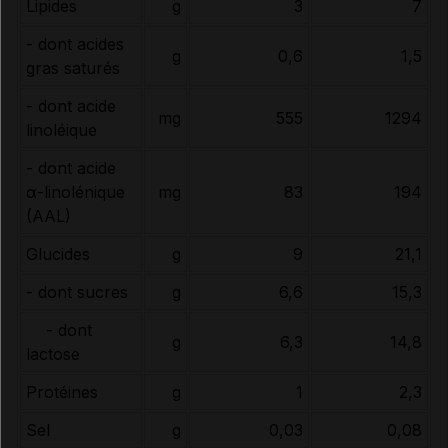
Lipides
g
3
7
- dont acides
g
0,6
1,5
gras saturés
- dont acide
mg
555
1294
linoléique
- dont acide
α-linolénique
mg
83
194
(AAL)
Glucides
g
9
21,1
- dont sucres
g
6,6
15,3
- dont
g
6,3
14,8
lactose
Protéines
g
1
2,3
Sel
g
0,03
0,08