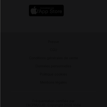
Presse
-
CGU
-
Conditions générales de vente
-
Données personnelles
-
Politique cookies
-
Mentions légales
Fréquentation certifiée par
l'ACPM/OJD
|
Copyright 2026 Vidal