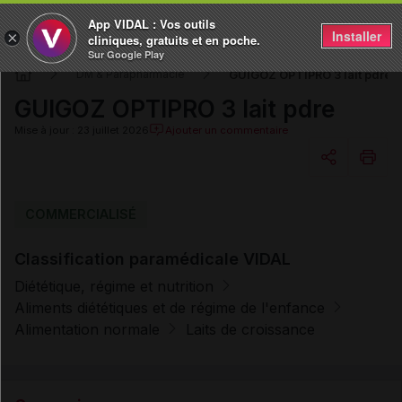
App VIDAL : Vos outils
Installer
×
cliniques, gratuits et en poche.
Sur Google Play
GUIGOZ OPTIPRO 3 lait pdre
DM & Parapharmacie
GUIGOZ OPTIPRO 3 lait pdre
Mise à jour : 23 juillet 2026
Ajouter un commentaire
Copier l'url
COMMERCIALISÉ
Classification paramédicale VIDAL
Email
Diététique, régime et nutrition
Aliments diététiques et de régime de l'enfance
Alimentation normale
Laits de croissance