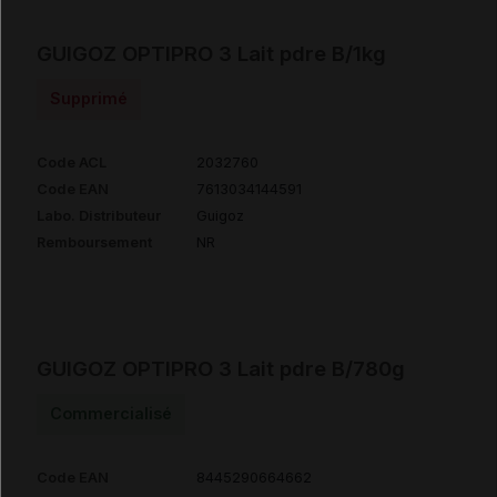
GUIGOZ OPTIPRO 3 Lait pdre B/1kg
Supprimé
Code ACL
2032760
Code EAN
7613034144591
Labo. Distributeur
Guigoz
Remboursement
NR
GUIGOZ OPTIPRO 3 Lait pdre B/780g
Commercialisé
Code EAN
8445290664662