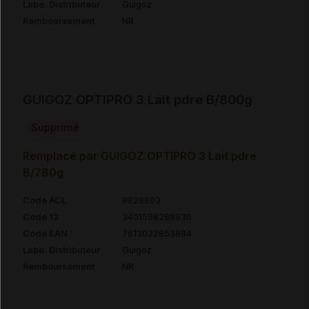
Labo. Distributeur
Guigoz
Remboursement
NR
GUIGOZ OPTIPRO 3 Lait pdre B/800g
Supprimé
Remplacé par GUIGOZ OPTIPRO 3 Lait pdre
B/780g
Code ACL
9828893
Code 13
3401598288936
Code EAN
7613032853884
Labo. Distributeur
Guigoz
Remboursement
NR