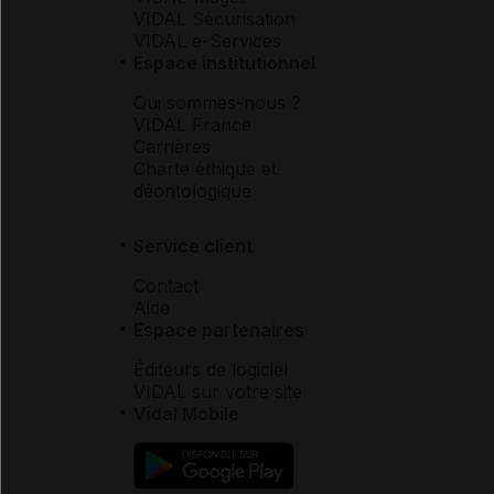
VIDAL Sécurisation
VIDAL e-Services
Espace institutionnel
Qui sommes-nous ?
VIDAL France
Carrières
Charte éthique et
déontologique
Service client
Contact
Aide
Espace partenaires
Éditeurs de logiciel
VIDAL sur votre site
Vidal Mobile