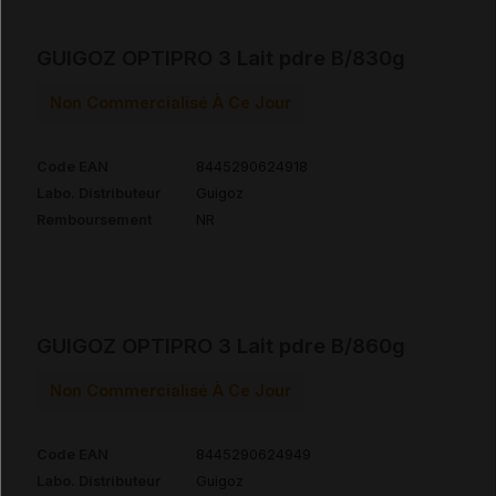
GUIGOZ OPTIPRO 3 Lait pdre B/830g
Non Commercialisé À Ce Jour
Code EAN
8445290624918
Labo. Distributeur
Guigoz
Remboursement
NR
GUIGOZ OPTIPRO 3 Lait pdre B/860g
Non Commercialisé À Ce Jour
Code EAN
8445290624949
Labo. Distributeur
Guigoz