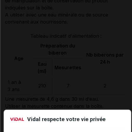
de manipulation et de conservation du produit
indiquées sur la boîte.
A utiliser avec une eau minérale ou de source
convenant aux nourrissons.
Tableau indicatif d'alimentation :
Préparation du
biberon
Nb biberons par
Age
24 h
Eau
Mesurettes
(ml)
1 an à
210
7
2
3 ans
Une mesurette de 4,6 g dans 30 ml d'eau.
Utiliser la mesurette contenue dans la boîte.
conditions de conservation
Vidal respecte votre vie privée
Conserver la boîte fermée dans un endroit sec et