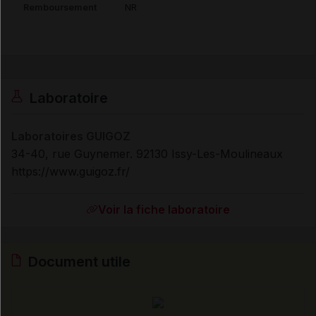
Remboursement
NR
Laboratoire
Laboratoires GUIGOZ
34-40, rue Guynemer. 92130 Issy-Les-Moulineaux
https://www.guigoz.fr/
Voir la fiche laboratoire
Document utile