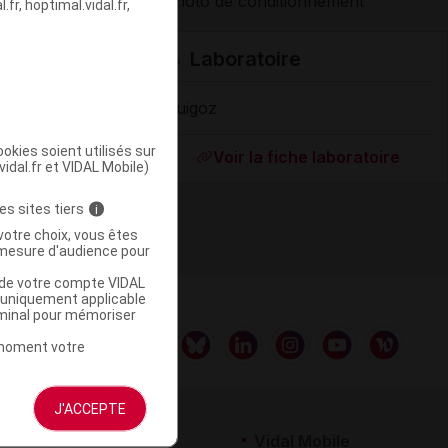
fr, hoptimal.vidal.fr,
Laboratoire
ommercialisé
Guigoz
okies soient utilisés sur
Voir la fiche laboratoire
vidal.fr et VIDAL Mobile)
es sites tiers
i
votre choix, vous êtes
mesure d'audience pour
u de votre compte VIDAL
a uniquement applicable
rminal pour mémoriser
t moment votre
J'ACCEPTE
rtenaires
Vidal Mobile