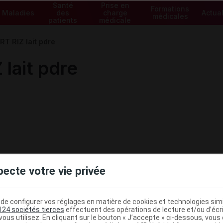
Santé
Prise en
Formations
Maladies
des
charge
Actual
médicales
patients
médicale
T RIZ lait pdre
lait pdre
étiques et de régime de l'enfance
Alimentation spécifiqu
pecte votre vie privée
 lait de vache
étiques et de régime de l'enfance
Alimentation spécifiqu
e configurer vos réglages en matière de cookies et technologies simil
124 sociétés tierces
effectuent des opérations de lecture et/ou d’écr
ous utilisez. En cliquant sur le bouton « J’accepte » ci-dessous, vou