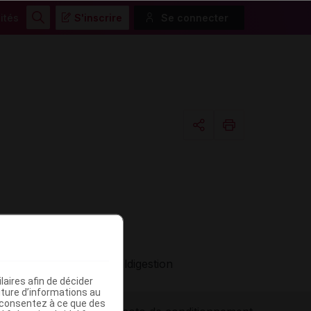
ités
S'inscrire
Se connecter
Rechercher
Copier l'url
Email
e
e
Malabsorption / maldigestion
aires afin de décider
iture d’informations au
s consentez à ce que des