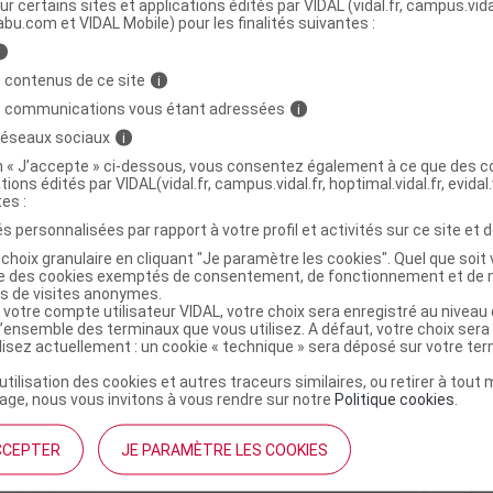
ur certains sites et applications édités par VIDAL (vidal.fr, campus.vidal.
ministratives
abu.com et VIDAL Mobile) pour les finalités suivantes :
i
 contenus de ce site
i
RT RIZ Lait pdre B/800g
C
s communications vous étant adressées
i
 réseaux sociaux
i
on « J’accepte » ci-dessous, vous consentez également à ce que des co
8445291815230
tions édités par VIDAL(vidal.fr, campus.vidal.fr, hoptimal.vidal.fr, evidal.
r
Guigoz
tes :
NR
s personnalisées par rapport à votre profil et activités sur ce site et d
choix granulaire en cliquant "Je paramètre les cookies". Quel que soit 
ise des cookies exemptés de consentement, de fonctionnement et de 
es de visites anonymes.
 votre compte utilisateur VIDAL, votre choix sera enregistré au nivea
l’ensemble des terminaux que vous utilisez. A défaut, votre choix ser
ilisez actuellement : un cookie « technique » sera déposé sur votre te
’utilisation des cookies et autres traceurs similaires, ou retirer à tou
ge, nous vous invitons à vous rendre sur notre
Politique cookies
.
CCEPTER
JE PARAMÈTRE LES COOKIES
institutionnel
Espace pa