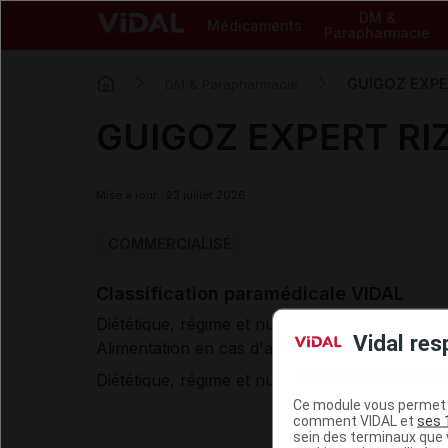
DM &
Médicaments
Parapharmacie
GUIGOZ EXPER
DM & Parapharmacie
GUIGOZ EXPERT RIZ 
Mise à jour : 23 juillet 2026
COMMERCIALISÉ
Classification paramédicale VIDAL
Diététique, régime et nutrition
Aliments diét
Vidal res
Alimentation en cas d'allergie aux protéines du
Diététique, régime et nutrition
Aliments diét
Ce module vous permet d
comment VIDAL et
ses 
sein des terminaux que v