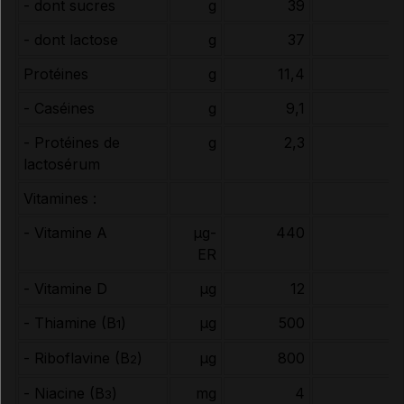
- dont sucres
g
39
- dont lactose
g
37
Protéines
g
11,4
- Caséines
g
9,1
- Protéines de
g
2,3
lactosérum
Vitamines :
- Vitamine A
µg-
440
ER
- Vitamine D
µg
12
- Thiamine (B
)
µg
500
1
- Riboflavine (B
)
µg
800
2
- Niacine (B
)
mg
4
3