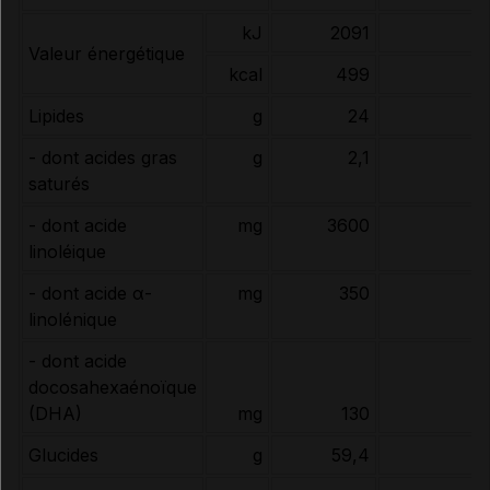
kJ
2091
Valeur énergétique
kcal
499
Lipides
g
24
- dont acides gras
g
2,1
saturés
- dont acide
mg
3600
linoléique
- dont acide α-
mg
350
linolénique
- dont acide
docosahexaénoïque
(DHA)
mg
130
Glucides
g
59,4