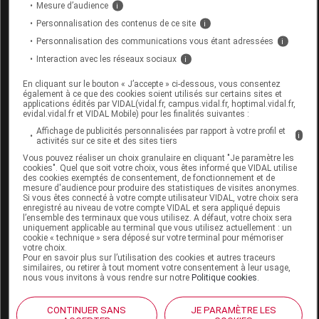
- Fluorure
µg
< 60
Mesure d’audience
i
Personnalisation des contenus de ce site
i
Osmolarité : 288 mOsm/l.
Personnalisation des communications vous étant adressées
i
Code recette CHJNGB085.
Interaction avec les réseaux sociaux
i
propriétés
En cliquant sur le bouton « J’accepte » ci-dessous, vous consentez
également à ce que des cookies soient utilisés sur certains sites et
Quantité de protéines ajustée.
applications édités par VIDAL(vidal.fr, campus.vidal.fr, hoptimal.vidal.fr,
evidal.vidal.fr et VIDAL Mobile) pour les finalités suivantes :
Probiotique
Lactobacillus reuteri
DSM17938.
Affichage de publicités personnalisées par rapport à votre profil et
i
DHA et acide alpha-linolénique : pour contribuer
activités sur ce site et des sites tiers
au développement cérébral.
Vous pouvez réaliser un choix granulaire en cliquant "Je paramètre les
cookies". Quel que soit votre choix, vous êtes informé que VIDAL utilise
Vitamines A, C et D : pour contribuer au
des cookies exemptés de consentement, de fonctionnement et de
mesure d'audience pour produire des statistiques de visites anonymes.
fonctionnement normal du système immunitaire.
Si vous êtes connecté à votre compte utilisateur VIDAL, votre choix sera
enregistré au niveau de votre compte VIDAL et sera appliqué depuis
Sans huile de palme.
l’ensemble des terminaux que vous utilisez. A défaut, votre choix sera
uniquement applicable au terminal que vous utilisez actuellement : un
cookie « technique » sera déposé sur votre terminal pour mémoriser
utilisation
votre choix.
Pour en savoir plus sur l’utilisation des cookies et autres traceurs
similaires, ou retirer à tout moment votre consentement à leur usage,
nous vous invitons à vous rendre sur notre
Politique cookies
.
En relais du lait de suite, de 10 mois à 3 ans.
contre-indications
CONTINUER SANS
JE PARAMÈTRE LES