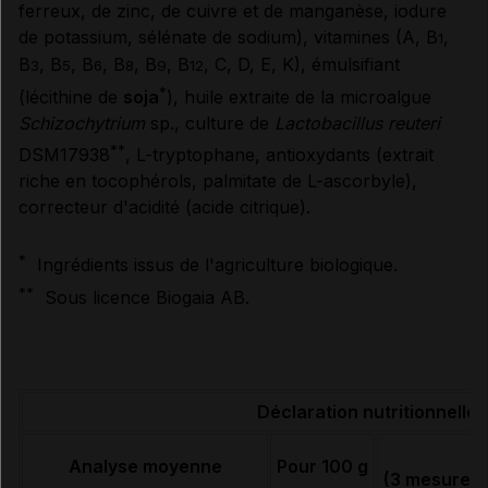
ferreux, de zinc, de cuivre et de manganèse, iodure
CONDITIONS DE CONSERVATION
de potassium, sélénate de sodium), vitamines (A, B
,
1
B
, B
, B
, B
, B
, B
, C, D, E, K), émulsifiant
3
5
6
8
9
12
*
(lécithine de
soja
), huile extraite de la microalgue
Données administratives
Schizochytrium
sp., culture de
Lactobacillus reuteri
**
DSM17938
, L-tryptophane, antioxydants (extrait
riche en tocophérols, palmitate de L-ascorbyle),
correcteur d'acidité (acide citrique).
*
Ingrédients issus de l'agriculture biologique.
**
Sous licence Biogaia AB.
Déclaration nutritionnelle
Analyse moyenne
Pour 100 g
(3 mesurette