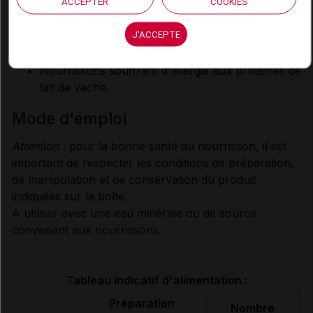
ACCEPTER
COOKIES
Prématurés n'ayant pas atteint le terme de
J'ACCEPTE
37 semaines.
Nourrissons avec résection intestinale.
Nourrissons souffrant d'allergie aux protéines de
lait de vache.
mode d'emploi
Attention :
pour la bonne santé du nourrisson, il est
important de respecter les conditions de préparation,
de manipulation et de conservation du produit
indiquées sur la boîte.
A utiliser avec une eau minérale ou de source
convenant aux nourrissons.
Tableau indicatif d'alimentation :
Préparation
Nombre