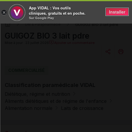
App VIDAL : Vos outils
Installer
×
cliniques, gratuits et en poche.
Sur Google Play
GUIGOZ BIO 3 lait pdre
DM & Parapharmacie
GUIGOZ BIO 3 lait pdre
Mise à jour : 23 juillet 2026
Ajouter un commentaire
Copier l'url
COMMERCIALISÉ
Classification paramédicale VIDAL
Email
Diététique, régime et nutrition
Aliments diététiques et de régime de l'enfance
Alimentation normale
Laits de croissance