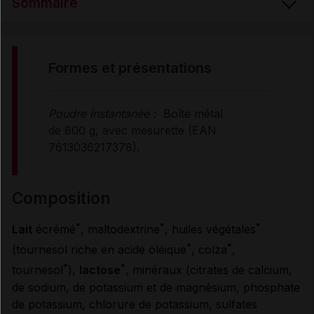
Sommaire
FORMES et PRÉSENTATIONS
formes et présentations
COMPOSITION
Poudre instantanée :
Boîte métal
de 800 g, avec mesurette (EAN
PROPRIÉTÉS
7613036217378).
UTILISATION
composition
*
*
*
Lait
écrémé
, maltodextrine
, huiles végétales
CONTRE-INDICATIONS
*
*
(tournesol riche en acide oléique
, colza
,
*
*
tournesol
),
lactose
, minéraux (citrates de calcium,
MODE D'EMPLOI
de sodium, de potassium et de magnésium, phosphate
de potassium, chlorure de potassium, sulfates