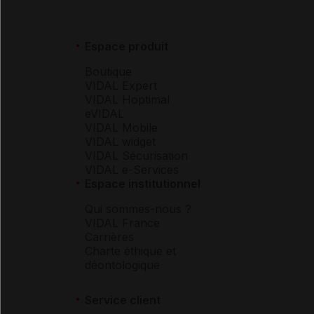
Espace produit
Boutique
VIDAL Expert
VIDAL Hoptimal
eVIDAL
VIDAL Mobile
VIDAL widget
VIDAL Sécurisation
VIDAL e-Services
Espace institutionnel
Qui sommes-nous ?
VIDAL France
Carrières
Charte éthique et
déontologique
Service client