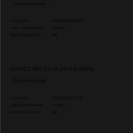
Commercialisé
Code EAN
8445290692283
Labo. Distributeur
Guigoz
Remboursement
NR
GUIGOZ BIO 3 Lait pdre B/800g
Commercialisé
Code EAN
7613036217378
Labo. Distributeur
Guigoz
Remboursement
NR