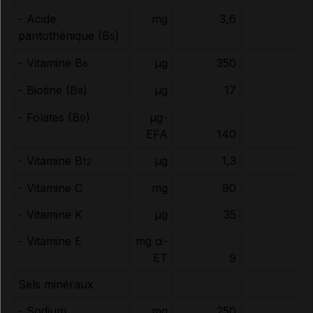
- Acide
mg
3,6
pantothénique (B
)
5
- Vitamine B
µg
350
6
- Biotine (B
)
µg
17
8
- Folates (B
)
µg-
9
EFA
140
- Vitamine B
µg
1,3
12
- Vitamine C
mg
90
- Vitamine K
µg
35
- Vitamine E
mg α-
ET
9
Sels minéraux
- Sodium
mg
250