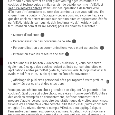
Ce module vous permet de configurer vos réglages en matière de
cookies et technologies similaires afin de décider comment VIDAL et
ses 124 sociétés tierces
effectuent des opérations de lecture et/ou
Aboca
d’écriture d’informations au sein des terminaux que vous utilisez. En
cliquant sur le bouton « J’accepte » ci-dessous, vous consentez à ce
que des cookies soient utilisés sur certains sites et applications édités
Voir la fiche laboratoire
par VIDAL (vidal.fr, campus.vidal.fr, hoptimal.vidal.fr, evidal.vidal.fr,
fr.m3manabu.com et VIDAL Mobile) pour les finalités suivantes :
Mesure d’audience
i
Personnalisation des contenus de ce site
i
Personnalisation des communications vous étant adressées
i
Interaction avec les réseaux sociaux
i
En cliquant sur le bouton « J’accepte » ci-dessous, vous consentez
également à ce que des cookies soient utilisés sur certains sites et
applications édités par VIDAL(vidal.fr, campus.vidal.fr, hoptimal.vidal.fr,
evidal.vidal.fr et VIDAL Mobile) pour les finalités suivantes :
Affichage de publicités personnalisées par rapport à votre profil et
i
activités sur ce site et des sites tiers
Vous pouvez réaliser un choix granulaire en cliquant "Je paramètre les
cookies". Quel que soit votre choix, vous êtes informé que VIDAL utilise
des cookies exemptés de consentement, de fonctionnement et de
Espace produit
mesure d'audience pour produire des statistiques de visites anonymes.
Si vous êtes connecté à votre compte utilisateur VIDAL, votre choix sera
enregistré au niveau de votre compte VIDAL et sera appliqué depuis
Boutique
l’ensemble des terminaux que vous utilisez. A défaut, votre choix sera
VIDAL Expert
uniquement applicable au terminal que vous utilisez actuellement : un