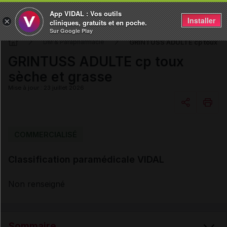
App VIDAL : Vos outils
Installer
×
cliniques, gratuits et en poche.
Sur Google Play
GRINTUSS ADULTE cp toux sèc
DM & Parapharmacie
GRINTUSS ADULTE cp toux
sèche et grasse
Mise à jour : 23 juillet 2026
Copier l'url
COMMERCIALISÉ
Classification paramédicale VIDAL
Email
Non renseigné
Sommaire