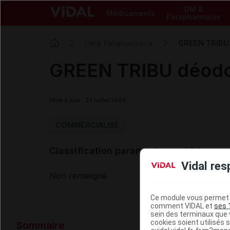
DM &
Médicaments
Parapharmacie
GREEN TRIBU 
DM & Parapharmacie
GREEN TRIBU déodo
Mise à jour : 23 juillet 2026
COMMERCIALISÉ
Classification paramédicale VIDAL
Vidal res
Non renseigné
Ce module vous permet d
comment VIDAL et
ses 
sein des terminaux que v
Données ad
cookies soient utilisés s
Sommaire