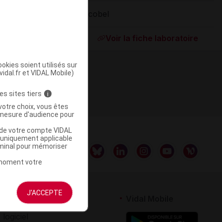
Sicobel
ommercialisé
Voir la fiche laboratoire
okies soient utilisés sur
vidal.fr et VIDAL Mobile)
es sites tiers
i
votre choix, vous êtes
mesure d'audience pour
u de votre compte VIDAL
a uniquement applicable
rminal pour mémoriser
t moment votre
J'ACCEPTE
rtenaires
Vidal Mobile
 logiciel