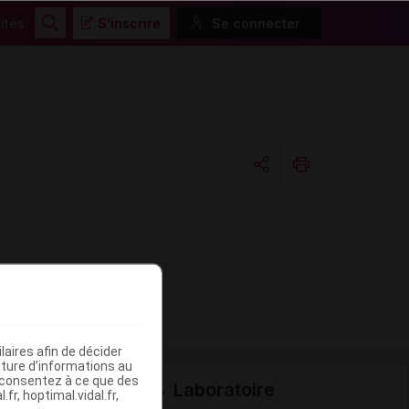
ités
S'inscrire
Se connecter
Rechercher
Copier l'url
Email
aires afin de décider
iture d’informations au
s consentez à ce que des
Laboratoire
fr, hoptimal.vidal.fr,