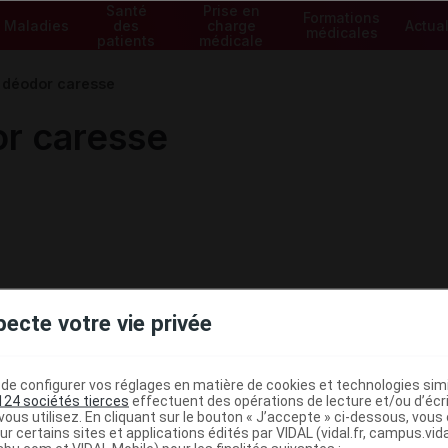
Santé
Prise en
Formations
Maladies
des
charge
Actual
médicales
patients
médicale
déodor caresse
r caresse
pecte votre vie privée
e configurer vos réglages en matière de cookies et technologies simil
124 sociétés tierces
effectuent des opérations de lecture et/ou d’écr
ous utilisez. En cliquant sur le bouton « J’accepte » ci-dessous, vou
ministratives
ur certains sites et applications édités par VIDAL (vidal.fr, campus.vidal.