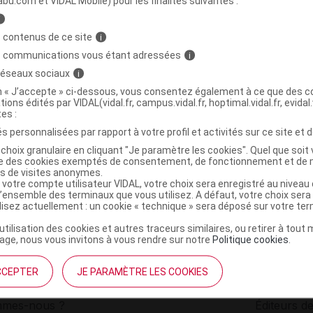
abu.com et VIDAL Mobile) pour les finalités suivantes :
i
U Déodorant caresse Stick/50g
C
 contenus de ce site
i
s communications vous étant adressées
i
 réseaux sociaux
i
3760099701574
on « J’accepte » ci-dessous, vous consentez également à ce que des co
r
Sicobel
tions édités par VIDAL(vidal.fr, campus.vidal.fr, hoptimal.vidal.fr, evidal.
NR
tes :
s personnalisées par rapport à votre profil et activités sur ce site et d
choix granulaire en cliquant "Je paramètre les cookies". Quel que soit 
ise des cookies exemptés de consentement, de fonctionnement et de 
es de visites anonymes.
 votre compte utilisateur VIDAL, votre choix sera enregistré au nivea
l’ensemble des terminaux que vous utilisez. A défaut, votre choix ser
ilisez actuellement : un cookie « technique » sera déposé sur votre te
’utilisation des cookies et autres traceurs similaires, ou retirer à tou
ge, nous vous invitons à vous rendre sur notre
Politique cookies
.
CCEPTER
JE PARAMÈTRE LES COOKIES
institutionnel
Espace pa
mmes-nous ?
Éditeurs de