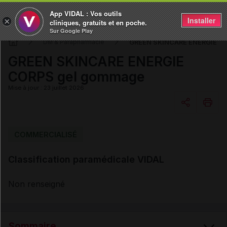
App VIDAL : Vos outils
Installer
×
cliniques, gratuits et en poche.
Sur Google Play
GREEN SKINCARE ENERGIE C
DM & Parapharmacie
GREEN SKINCARE ENERGIE
CORPS gel gommage
Mise à jour : 23 juillet 2026
Copier l'url
COMMERCIALISÉ
Classification paramédicale VIDAL
Email
Non renseigné
Sommaire