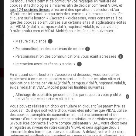
Ce module vous permet de configurer vos réglages en matière de
cookies et technologies similaires afin de décider comment VIDAL et
ses 124 sociétés tierces
effectuent des opérations de lecture et/ou
Naturecos
d’écriture d’informations au sein des terminaux que vous utilisez. En
cliquant sur le bouton « J’accepte » ci-dessous, vous consentez à ce
que des cookies soient utilisés sur certains sites et applications édités
Voir la fiche laboratoire
par VIDAL (vidal.fr, campus.vidal.fr, hoptimal.vidal.fr, evidal.vidal.fr,
fr.m3manabu.com et VIDAL Mobile) pour les finalités suivantes :
Mesure d’audience
i
Personnalisation des contenus de ce site
i
Personnalisation des communications vous étant adressées
i
Interaction avec les réseaux sociaux
i
En cliquant sur le bouton « J’accepte » ci-dessous, vous consentez
également à ce que des cookies soient utilisés sur certains sites et
applications édités par VIDAL(vidal.fr, campus.vidal.fr, hoptimal.vidal.fr,
evidal.vidal.fr et VIDAL Mobile) pour les finalités suivantes :
Affichage de publicités personnalisées par rapport à votre profil et
i
activités sur ce site et des sites tiers
Vous pouvez réaliser un choix granulaire en cliquant "Je paramètre les
cookies". Quel que soit votre choix, vous êtes informé que VIDAL utilise
des cookies exemptés de consentement, de fonctionnement et de
Espace produit
mesure d'audience pour produire des statistiques de visites anonymes.
Si vous êtes connecté à votre compte utilisateur VIDAL, votre choix sera
enregistré au niveau de votre compte VIDAL et sera appliqué depuis
Boutique
l’ensemble des terminaux que vous utilisez. A défaut, votre choix sera
VIDAL Expert
uniquement applicable au terminal que vous utilisez actuellement : un