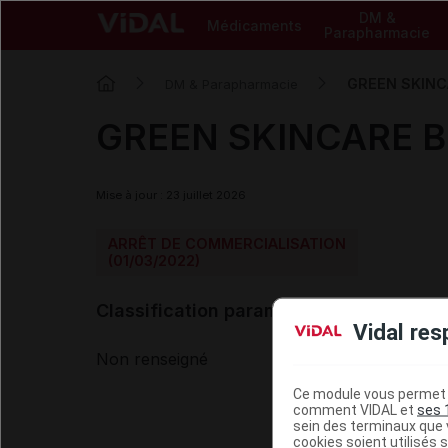
DM &
Médicaments
Parapharmacie
GREEN SKINC
DM & Parapharmacie
GREEN SKINCARE B
Mise à jour : 23 juillet 2026
ARRÊT DE COMMERCIALISATION
(01/03/2022)
Classification paramédicale VIDAL
Vidal res
Non renseigné
Ce module vous permet d
comment VIDAL et
ses 
sein des terminaux que v
cookies soient utilisés s