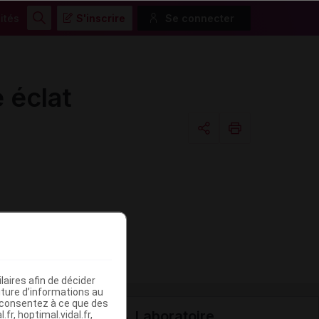
ités
S'inscrire
Se connecter
Rechercher
éclat
Copier l'url
Email
aires afin de décider
iture d’informations au
s consentez à ce que des
Laboratoire
fr, hoptimal.vidal.fr,