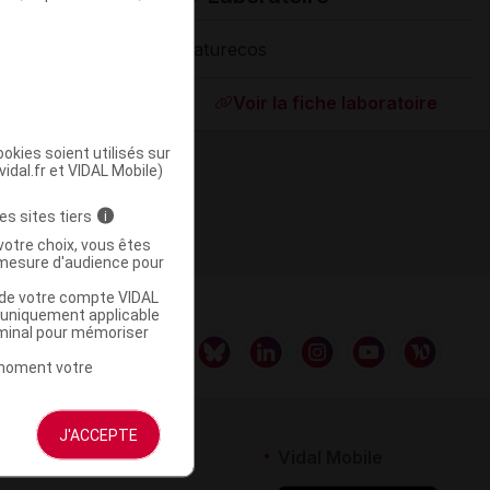
Naturecos
Supprimé
Voir la fiche laboratoire
okies soient utilisés sur
vidal.fr et VIDAL Mobile)
es sites tiers
i
votre choix, vous êtes
mesure d'audience pour
u de votre compte VIDAL
a uniquement applicable
rminal pour mémoriser
t moment votre
J'ACCEPTE
rtenaires
Vidal Mobile