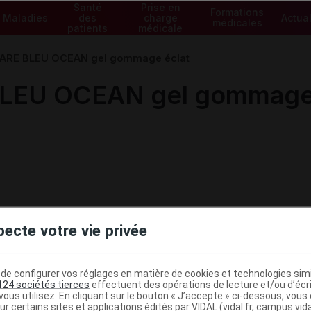
Santé
Prise en
Formations
Maladies
des
charge
Actual
médicales
patients
médicale
ARE BLEU OCEAN gel gommage éclat
LEU OCEAN gel gommage 
pecte votre vie privée
e configurer vos réglages en matière de cookies et technologies simil
124 sociétés tierces
effectuent des opérations de lecture et/ou d’écr
ous utilisez. En cliquant sur le bouton « J’accepte » ci-dessous, vou
ur certains sites et applications édités par VIDAL (vidal.fr, campus.vidal.