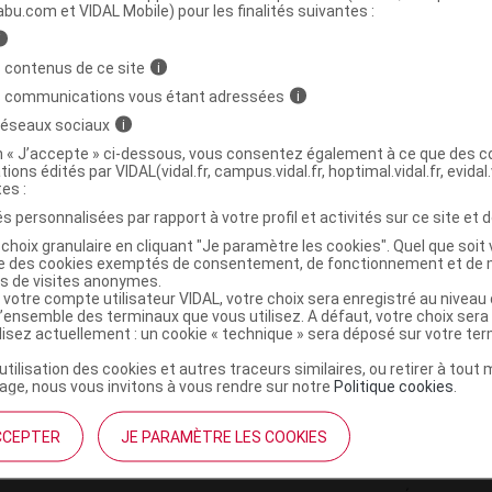
ministratives
abu.com et VIDAL Mobile) pour les finalités suivantes :
i
 contenus de ce site
i
CARE BLEU OCEAN Gel gommage éclat T/50ml
s communications vous étant adressées
i
 réseaux sociaux
i
3700306902189
on « J’accepte » ci-dessous, vous consentez également à ce que des co
tions édités par VIDAL(vidal.fr, campus.vidal.fr, hoptimal.vidal.fr, evidal.
r
Naturecos
tes :
NR
s personnalisées par rapport à votre profil et activités sur ce site et d
choix granulaire en cliquant "Je paramètre les cookies". Quel que soit 
ise des cookies exemptés de consentement, de fonctionnement et de 
es de visites anonymes.
 votre compte utilisateur VIDAL, votre choix sera enregistré au nivea
l’ensemble des terminaux que vous utilisez. A défaut, votre choix ser
ilisez actuellement : un cookie « technique » sera déposé sur votre te
’utilisation des cookies et autres traceurs similaires, ou retirer à tou
ge, nous vous invitons à vous rendre sur notre
Politique cookies
.
CCEPTER
JE PARAMÈTRE LES COOKIES
institutionnel
Espace pa