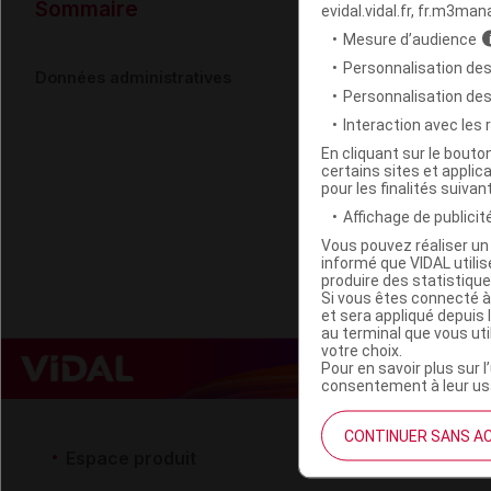
Données ad
Sommaire
evidal.vidal.fr, fr.m3man
Mesure d’audience
Personnalisation des
GREEN SKIN
Données administratives
Personnalisation de
Interaction avec les
Code EAN
En cliquant sur le bout
certains sites et applica
Labo. Distributeu
pour les finalités suivan
Remboursement
Affichage de publicité
Vous pouvez réaliser un 
informé que VIDAL util
produire des statistiqu
Si vous êtes connecté à
et sera appliqué depuis 
au terminal que vous ut
votre choix.
Pour en savoir plus sur l
consentement à leur usa
CONTINUER SANS A
Espace produit
Espace 