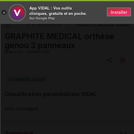
App VIDAL : Vos outils
Installer
×
cliniques, gratuits et en poche.
Sur Google Play
GRAPHITE MEDICAL orthèse g
DM & Parapharmacie
GRAPHITE MEDICAL orthèse
genou 3 panneaux
Mise à jour : 23 juillet 2026
Copier l'url
COMMERCIALISÉ
Classification paramédicale VIDAL
Email
Non renseigné
Sommaire