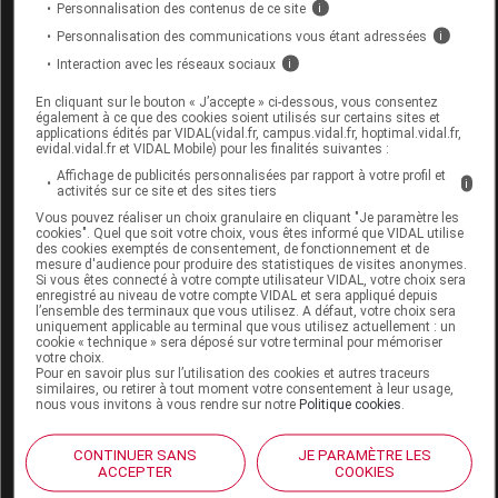
Personnalisation des contenus de ce site
i
Personnalisation des communications vous étant adressées
i
CORRECTION
Interaction avec les réseaux sociaux
i
ORTHOPEDIQUE,
Orthè
7157680
GENOU, ATTELLE ET
DVO
En cliquant sur le bouton « J’accepte » ci-dessous, vous consentez
diver
également à ce que des cookies soient utilisés sur certains sites et
ORTHESE NON
applications édités par VIDAL(vidal.fr, campus.vidal.fr, hoptimal.vidal.fr,
ARTICULEE,GRAPHITE
evidal.vidal.fr et VIDAL Mobile) pour les finalités suivantes :
Affichage de publicités personnalisées par rapport à votre profil et
i
activités sur ce site et des sites tiers
Vous pouvez réaliser un choix granulaire en cliquant "Je paramètre les
cookies". Quel que soit votre choix, vous êtes informé que VIDAL utilise
des cookies exemptés de consentement, de fonctionnement et de
GRAPHITE MEDICAL Orthèse genou 3
mesure d'audience pour produire des statistiques de visites anonymes.
Si vous êtes connecté à votre compte utilisateur VIDAL, votre choix sera
panneaux H60cm
enregistré au niveau de votre compte VIDAL et sera appliqué depuis
l’ensemble des terminaux que vous utilisez. A défaut, votre choix sera
uniquement applicable au terminal que vous utilisez actuellement : un
Commercialisé
cookie « technique » sera déposé sur votre terminal pour mémoriser
votre choix.
Pour en savoir plus sur l’utilisation des cookies et autres traceurs
similaires, ou retirer à tout moment votre consentement à leur usage,
Code ACL
9714273
nous vous invitons à vous rendre sur notre
Politique cookies
.
Code 13
3401597142734
CONTINUER SANS
JE PARAMÈTRE LES
Code EAN
3615650000880
ACCEPTER
COOKIES
Labo. Distributeur
Graphite Medical