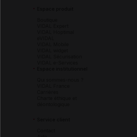
Espace produit
Boutique
VIDAL Expert
VIDAL Hoptimal
eVIDAL
VIDAL Mobile
VIDAL widget
VIDAL Sécurisation
VIDAL e-Services
Espace institutionnel
Qui sommes-nous ?
VIDAL France
Carrières
Charte éthique et
déontologique
Service client
Contact
Aide