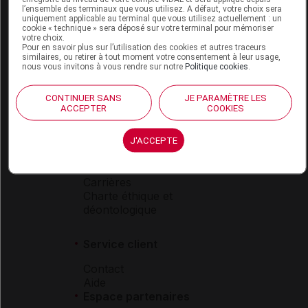
l’ensemble des terminaux que vous utilisez. A défaut, votre choix sera
Boutique
uniquement applicable au terminal que vous utilisez actuellement : un
cookie « technique » sera déposé sur votre terminal pour mémoriser
VIDAL Expert
votre choix.
VIDAL Hoptimal
Pour en savoir plus sur l’utilisation des cookies et autres traceurs
similaires, ou retirer à tout moment votre consentement à leur usage,
eVIDAL
nous vous invitons à vous rendre sur notre
Politique cookies
.
VIDAL Mobile
VIDAL widget
CONTINUER SANS
JE PARAMÈTRE LES
VIDAL Sécurisation
ACCEPTER
COOKIES
VIDAL e-Services
Espace institutionnel
J'ACCEPTE
Qui sommes-nous ?
VIDAL France
Carrières
Charte éthique et
déontologique
Service client
Contact
Aide
Espace partenaires