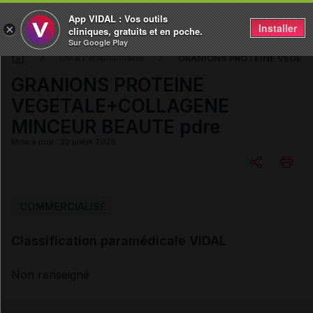
App VIDAL : Vos outils
Installer
×
cliniques, gratuits et en poche.
Sur Google Play
GRANIONS PROTEINE VEGET
DM & Parapharmacie
GRANIONS PROTEINE
VEGETALE+COLLAGENE
MINCEUR BEAUTE pdre
Mise à jour : 23 juillet 2026
Copier l'url
COMMERCIALISÉ
Classification paramédicale VIDAL
Email
Non renseigné