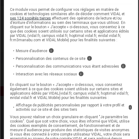
Ce module vous permet de configurer vos réglages en matière de
Laboratoire
cookies et technologies similaires afin de décider comment VIDAL et
ses 124 sociétés tierces
effectuent des opérations de lecture et/ou
d’écriture d’informations au sein des terminaux que vous utilisez. En
cliquant sur le bouton « J’accepte » ci-dessous, vous consentez à ce
EA Pharma Laboratoire des Granions
que des cookies soient utilisés sur certains sites et applications édités
par VIDAL (vidal.fr, campus.vidal.fr, hoptimal.vidal.fr, evidal.vidal.fr,
fr.m3manabu.com et VIDAL Mobile) pour les finalités suivantes :
Voir la fiche laboratoire
Mesure d’audience
i
Personnalisation des contenus de ce site
i
Personnalisation des communications vous étant adressées
i
Interaction avec les réseaux sociaux
i
En cliquant sur le bouton « J’accepte » ci-dessous, vous consentez
également à ce que des cookies soient utilisés sur certains sites et
applications édités par VIDAL(vidal.fr, campus.vidal.fr, hoptimal.vidal.fr,
evidal.vidal.fr et VIDAL Mobile) pour les finalités suivantes :
Affichage de publicités personnalisées par rapport à votre profil et
i
activités sur ce site et des sites tiers
Vous pouvez réaliser un choix granulaire en cliquant "Je paramètre les
cookies". Quel que soit votre choix, vous êtes informé que VIDAL utilise
des cookies exemptés de consentement, de fonctionnement et de
mesure d'audience pour produire des statistiques de visites anonymes.
Si vous êtes connecté à votre compte utilisateur VIDAL, votre choix sera
Espace produit
enregistré au niveau de votre compte VIDAL et sera appliqué depuis