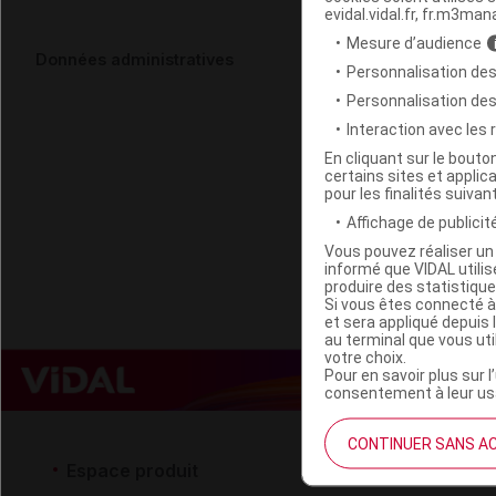
evidal.vidal.fr, fr.m3man
Mesure d’audience
GRANIONS C
Données administratives
Personnalisation des
chocolat P
Personnalisation de
Interaction avec les
Code EAN
En cliquant sur le bout
certains sites et applica
Labo. Distributeu
pour les finalités suivan
Remboursement
Affichage de publicité
Vous pouvez réaliser un 
informé que VIDAL util
produire des statistiqu
Si vous êtes connecté à
et sera appliqué depuis 
au terminal que vous ut
votre choix.
Pour en savoir plus sur l
consentement à leur usa
CONTINUER SANS A
Espace produit
Espace 