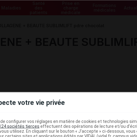
Santé
Prise en
Formations
Maladies
des
charge
Actual
médicales
patients
médicale
LLAGENE + BEAUTE SUBLIMLIFT pdre chocolat
NE + BEAUTE SUBLIMLIFT
pecte votre vie privée
e configurer vos réglages en matière de cookies et technologies simil
124 sociétés tierces
effectuent des opérations de lecture et/ou d’écr
ministratives
ous utilisez. En cliquant sur le bouton « J’accepte » ci-dessous, vou
ur certains sites et applications édités par VIDAL (vidal.fr, campus.vidal.