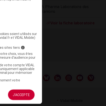
EA Pharma Laboratoire des
Granions
ommercialisé
Voir la fiche laboratoire
okies soient utilisés sur
vidal.fr et VIDAL Mobile)
es sites tiers
i
votre choix, vous êtes
mesure d'audience pour
u de votre compte VIDAL
a uniquement applicable
rminal pour mémoriser
t moment votre
J'ACCEPTE
rtenaires
Vidal Mobile