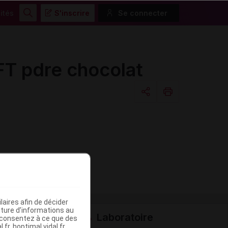
ités
S'inscrire
Se connecter
Rechercher
 pdre chocolat
Copier l'url
Email
aires afin de décider
iture d’informations au
Laboratoire
s consentez à ce que des
fr, hoptimal.vidal.fr,