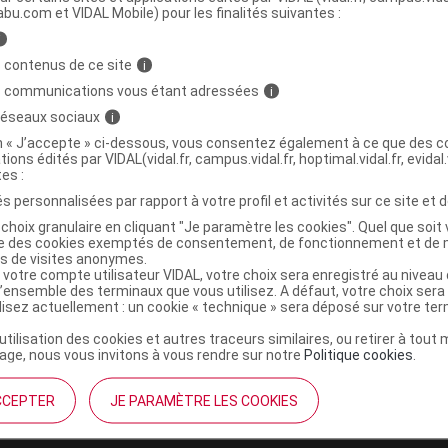
abu.com et VIDAL Mobile) pour les finalités suivantes :
i
OLLAGENE + BEAUTE SUBLIMLIFT Pdr
C
 contenus de ce site
i
ot/300g
s communications vous étant adressées
i
 réseaux sociaux
i
3701790600148
on « J’accepte » ci-dessous, vous consentez également à ce que des co
tions édités par VIDAL(vidal.fr, campus.vidal.fr, hoptimal.vidal.fr, evidal.
r
EA Pharma Equilibre Attitude
tes :
NR
s personnalisées par rapport à votre profil et activités sur ce site et d
choix granulaire en cliquant "Je paramètre les cookies". Quel que soit 
ise des cookies exemptés de consentement, de fonctionnement et de 
es de visites anonymes.
 votre compte utilisateur VIDAL, votre choix sera enregistré au nivea
l’ensemble des terminaux que vous utilisez. A défaut, votre choix ser
ilisez actuellement : un cookie « technique » sera déposé sur votre te
’utilisation des cookies et autres traceurs similaires, ou retirer à tou
ge, nous vous invitons à vous rendre sur notre
Politique cookies
.
CCEPTER
JE PARAMÈTRE LES COOKIES
institutionnel
Espace pa