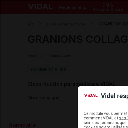
DM &
Médicaments
Parapharmacie
GRANIONS CO
DM & Parapharmacie
GRANIONS COLLAGE
Mise à jour : 23 juillet 2026
COMMERCIALISÉ
Classification paramédicale VIDAL
Vidal res
Non renseigné
Ce module vous permet d
comment VIDAL et
ses 
Données ad
sein des terminaux que v
Sommaire
cookies soient utilisés s