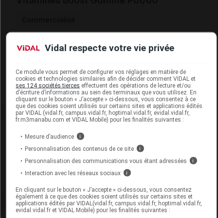
Vitamines boost Gomme Pot/60
Commercialisé
Vidal respecte votre vie privée
Code EAN
3760302225729
Labo. Distributeur
Lashilé Beauty
Remboursement
NR
Ce module vous permet de configurer vos réglages en matière de
cookies et technologies similaires afin de décider comment VIDAL et
ses 124 sociétés tierces
effectuent des opérations de lecture et/ou
d’écriture d’informations au sein des terminaux que vous utilisez. En
cliquant sur le bouton « J’accepte » ci-dessous, vous consentez à ce
que des cookies soient utilisés sur certains sites et applications édités
par VIDAL (vidal.fr, campus.vidal.fr, hoptimal.vidal.fr, evidal.vidal.fr,
fr.m3manabu.com et VIDAL Mobile) pour les finalités suivantes :
Laboratoire
Mesure d’audience
i
Personnalisation des contenus de ce site
i
Lashilé Beauty
Personnalisation des communications vous étant adressées
i
Interaction avec les réseaux sociaux
i
Voir la fiche laboratoire
En cliquant sur le bouton « J’accepte » ci-dessous, vous consentez
également à ce que des cookies soient utilisés sur certains sites et
applications édités par VIDAL(vidal.fr, campus.vidal.fr, hoptimal.vidal.fr,
evidal.vidal.fr et VIDAL Mobile) pour les finalités suivantes :