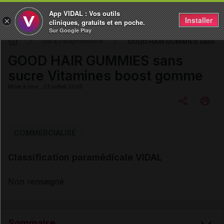
App VIDAL : Vos outils
Installer
×
cliniques, gratuits et en poche.
Sur Google Play
GOOD HAIR GUMMIES sans suc
DM & Parapharmacie
GOOD HAIR GUMMIES sans
sucre Vitamines boost gomme
Mise à jour : 23 juillet 2026
Copier l'url
COMMERCIALISÉ
Classification paramédicale VIDAL
Email
Non renseigné
Sommaire