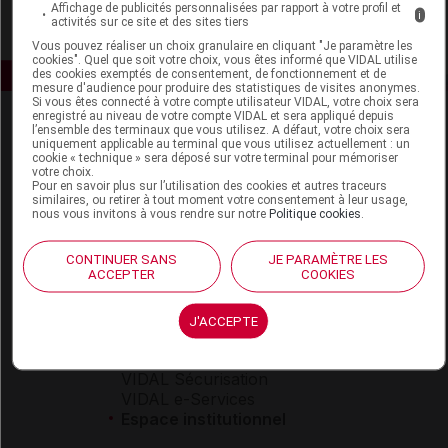
Affichage de publicités personnalisées par rapport à votre profil et
i
activités sur ce site et des sites tiers
Vous pouvez réaliser un choix granulaire en cliquant "Je paramètre les
cookies". Quel que soit votre choix, vous êtes informé que VIDAL utilise
des cookies exemptés de consentement, de fonctionnement et de
mesure d'audience pour produire des statistiques de visites anonymes.
Si vous êtes connecté à votre compte utilisateur VIDAL, votre choix sera
enregistré au niveau de votre compte VIDAL et sera appliqué depuis
l’ensemble des terminaux que vous utilisez. A défaut, votre choix sera
uniquement applicable au terminal que vous utilisez actuellement : un
cookie « technique » sera déposé sur votre terminal pour mémoriser
votre choix.
Pour en savoir plus sur l’utilisation des cookies et autres traceurs
similaires, ou retirer à tout moment votre consentement à leur usage,
nous vous invitons à vous rendre sur notre
Politique cookies
.
Espace produit
Boutique
CONTINUER SANS
JE PARAMÈTRE LES
ACCEPTER
COOKIES
VIDAL Expert
VIDAL Hoptimal
eVIDAL
J'ACCEPTE
VIDAL Mobile
VIDAL widget
VIDAL Sécurisation
VIDAL e-Services
Espace institutionnel