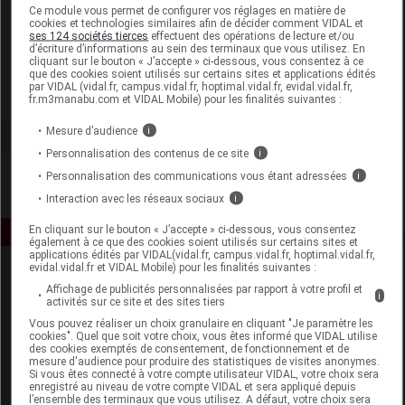
Laboratoire
Ce module vous permet de configurer vos réglages en matière de
cookies et technologies similaires afin de décider comment VIDAL et
ses 124 sociétés tierces
effectuent des opérations de lecture et/ou
d’écriture d’informations au sein des terminaux que vous utilisez. En
H&H Group
cliquant sur le bouton « J’accepte » ci-dessous, vous consentez à ce
que des cookies soient utilisés sur certains sites et applications édités
par VIDAL (vidal.fr, campus.vidal.fr, hoptimal.vidal.fr, evidal.vidal.fr,
Voir la fiche laboratoire
fr.m3manabu.com et VIDAL Mobile) pour les finalités suivantes :
Mesure d’audience
i
Personnalisation des contenus de ce site
i
Personnalisation des communications vous étant adressées
i
Interaction avec les réseaux sociaux
i
En cliquant sur le bouton « J’accepte » ci-dessous, vous consentez
également à ce que des cookies soient utilisés sur certains sites et
applications édités par VIDAL(vidal.fr, campus.vidal.fr, hoptimal.vidal.fr,
evidal.vidal.fr et VIDAL Mobile) pour les finalités suivantes :
Affichage de publicités personnalisées par rapport à votre profil et
i
activités sur ce site et des sites tiers
Vous pouvez réaliser un choix granulaire en cliquant "Je paramètre les
cookies". Quel que soit votre choix, vous êtes informé que VIDAL utilise
des cookies exemptés de consentement, de fonctionnement et de
mesure d'audience pour produire des statistiques de visites anonymes.
Espace produit
Si vous êtes connecté à votre compte utilisateur VIDAL, votre choix sera
enregistré au niveau de votre compte VIDAL et sera appliqué depuis
Boutique
l’ensemble des terminaux que vous utilisez. A défaut, votre choix sera