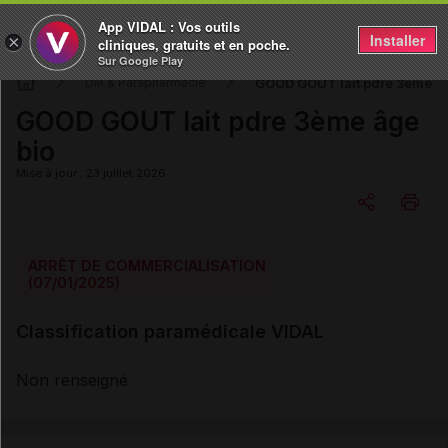
App VIDAL : Vos outils
Installer
×
cliniques, gratuits et en poche.
Sur Google Play
GOOD GOUT lait pdre 3ème âg
DM & Parapharmacie
GOOD GOUT lait pdre 3ème âge
bio
Mise à jour : 23 juillet 2026
Copier l'url
ARRÊT DE COMMERCIALISATION
(07/01/2025)
Email
Classification paramédicale VIDAL
Non renseigné