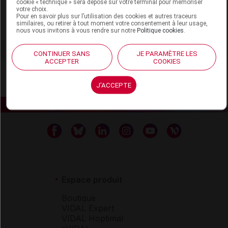
SM Europe
cookie « technique » sera déposé sur votre terminal pour mémoriser
votre choix.
Pour en savoir plus sur l’utilisation des cookies et autres traceurs
similaires, ou retirer à tout moment votre consentement à leur usage,
Voir la fiche laboratoire
nous vous invitons à vous rendre sur notre
Politique cookies
.
CONTINUER SANS
JE PARAMÈTRE LES
ACCEPTER
COOKIES
J'ACCEPTE
Espace produit
Boutique
VIDAL Expert
VIDAL Hoptimal