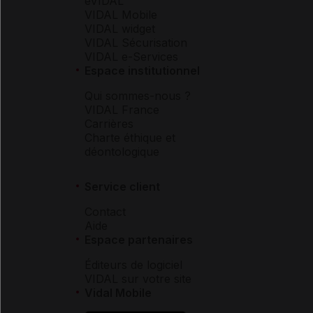
eVIDAL
VIDAL Mobile
VIDAL widget
VIDAL Sécurisation
VIDAL e-Services
Espace institutionnel
Qui sommes-nous ?
VIDAL France
Carrières
Charte éthique et
déontologique
Service client
Contact
Aide
Espace partenaires
Éditeurs de logiciel
VIDAL sur votre site
Vidal Mobile