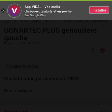
App VIDAL : Vos outils
Installer
×
cliniques, gratuits et en poche.
Sur Google Play
GONARTEC PLUS genouillère
DM & Parapharmacie
GONARTEC PLUS genouillère
gauche
Mise à jour : 23 juillet 2026
Copier l'url
COMMERCIALISÉ
Classification paramédicale VIDAL
Email
Non renseigné
Sommaire