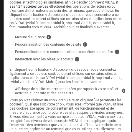
cookies et technologies similaires afin de décider comment VIDAL et
ses 124 sociétés tierces
effectuent des opérations de lecture et/ou
d’écriture d’informations au sein des terminaux que vous utilisez. En
Code
Code
Nature
cliquant sur le bouton « J’accepte » ci-dessous, vous consentez à ce
Désignation
que des cookies soient utilisés sur certains sites et applications édités
LPPR
prestation
prestation
par VIDAL (vidal.fr, campus.vidal.fr, hoptimal.vidal.fr, evidal.vidal.fr,
fr.m3manabu.com et VIDAL Mobile) pour les finalités suivantes :
Mesure d’audience
i
CORRECTION
Personnalisation des contenus de ce site
i
ORTHOPEDIQUE,
Personnalisation des communications vous étant adressées
i
GENOU,
Orthèses
Interaction avec les réseaux sociaux
i
7132785
ATTELLE ET
DVO
diverses
ORTHESE
En cliquant sur le bouton « J’accepte » ci-dessous, vous consentez
également à ce que des cookies soient utilisés sur certains sites et
ARTICULEE,SM
applications édités par VIDAL(vidal.fr, campus.vidal.fr, hoptimal.vidal.fr,
evidal.vidal.fr et VIDAL Mobile) pour les finalités suivantes :
EUROPE
Affichage de publicités personnalisées par rapport à votre profil et
i
activités sur ce site et des sites tiers
Vous pouvez réaliser un choix granulaire en cliquant "Je paramètre les
cookies". Quel que soit votre choix, vous êtes informé que VIDAL utilise
des cookies exemptés de consentement, de fonctionnement et de
mesure d'audience pour produire des statistiques de visites anonymes.
Si vous êtes connecté à votre compte utilisateur VIDAL, votre choix sera
Laboratoire
enregistré au niveau de votre compte VIDAL et sera appliqué depuis
l’ensemble des terminaux que vous utilisez. A défaut, votre choix sera
uniquement applicable au terminal que vous utilisez actuellement : un