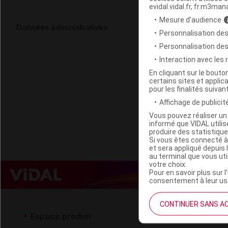
evidal.vidal.fr, fr.m3man
Mesure d’audience
GO TRAVEL O
Données administratives
Personnalisation des
bleu/rouge/
Personnalisation de
Interaction avec les
Code EAN
En cliquant sur le bout
certains sites et applica
Labo. Distributeu
pour les finalités suivan
Remboursement
Affichage de publicité
Vous pouvez réaliser un 
informé que VIDAL util
produire des statistiqu
Si vous êtes connecté à
et sera appliqué depuis 
au terminal que vous ut
votre choix.
Pour en savoir plus sur l
consentement à leur usa
CONTINUER SANS A
Espace produit
Espace 