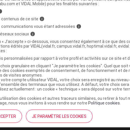
abu.com et VIDAL Mobile) pour les finalités suivantes :
i
reiller micro-billes classique
C
 contenus de ce site
i
noir
s communications vous étant adressées
i
 réseaux sociaux
i
5016326100787
on « J’accepte » ci-dessous, vous consentez également à ce que des co
tions édités par VIDAL(vidal.fr, campus.vidal.fr, hoptimal.vidal.fr, evidal.
r
CED Cosmetics
tes :
NR
s personnalisées par rapport à votre profil et activités sur ce site et d
choix granulaire en cliquant "Je paramètre les cookies". Quel que soit 
ise des cookies exemptés de consentement, de fonctionnement et de 
es de visites anonymes.
 votre compte utilisateur VIDAL, votre choix sera enregistré au nivea
l’ensemble des terminaux que vous utilisez. A défaut, votre choix ser
ilisez actuellement : un cookie « technique » sera déposé sur votre te
’utilisation des cookies et autres traceurs similaires, ou retirer à tou
ge, nous vous invitons à vous rendre sur notre
Politique cookies
.
CCEPTER
JE PARAMÈTRE LES COOKIES
institutionnel
Espace pa