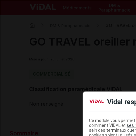
DM &
Médicaments
Parapharmacie
GO TRAVEL ore
DM & Parapharmacie
GO TRAVEL oreiller m
Mise à jour : 23 juillet 2026
COMMERCIALISÉ
Classification paramédicale VIDAL
Vidal res
Non renseigné
Ce module vous permet d
comment VIDAL et
ses 
Données ad
sein des terminaux que v
Sommaire
cookies soient utilisés s