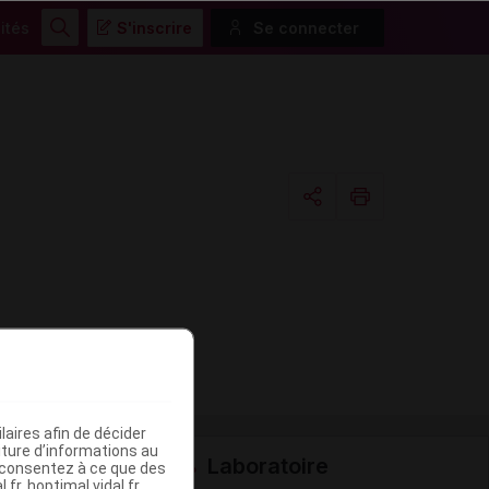
ités
S'inscrire
Se connecter
Rechercher
Copier l'url
Email
aires afin de décider
iture d’informations au
Laboratoire
s consentez à ce que des
fr, hoptimal.vidal.fr,