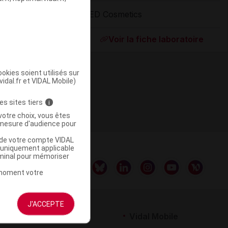
CED Cosmetics
ommercialisé
Voir la fiche laboratoire
okies soient utilisés sur
vidal.fr et VIDAL Mobile)
es sites tiers
i
votre choix, vous êtes
mesure d'audience pour
u de votre compte VIDAL
a uniquement applicable
rminal pour mémoriser
t moment votre
J'ACCEPTE
rtenaires
Vidal Mobile