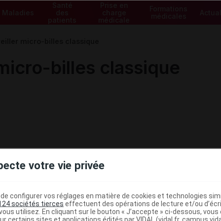
Santé
Prise en
Formations
Maladies
des
charge
Actual
médicales
patients
médicale
iller micro-billes classique
icro-billes classique
pecte votre vie privée
e configurer vos réglages en matière de cookies et technologies simil
124 sociétés tierces
effectuent des opérations de lecture et/ou d’écr
ministratives
ous utilisez. En cliquant sur le bouton « J’accepte » ci-dessous, vou
ur certains sites et applications édités par VIDAL (vidal.fr, campus.vidal.