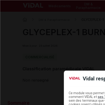
DM &
Médicaments
Parapharmacie
GLYCEPLEX-1
DM & Parapharmacie
GLYCEPLEX-1 BURN
Mise à jour : 23 juillet 2026
COMMERCIALISÉ
Classification paramédicale VIDAL
Vidal res
Non renseigné
Ce module vous permet d
comment VIDAL et
ses 
Données ad
sein des terminaux que v
Sommaire
cookies soient utilisés s