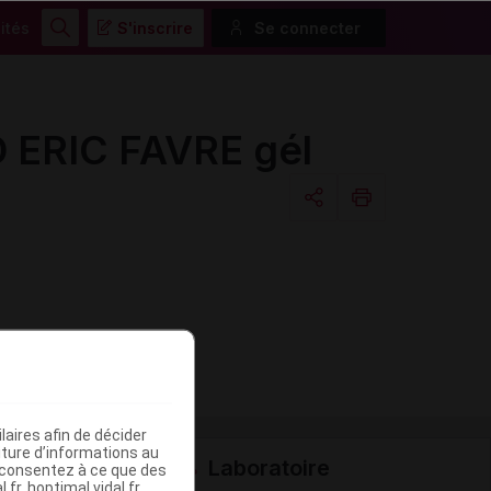
ités
S'inscrire
Se connecter
Rechercher
ERIC FAVRE gél
Copier l'url
Email
aires afin de décider
iture d’informations au
Laboratoire
s consentez à ce que des
fr, hoptimal.vidal.fr,