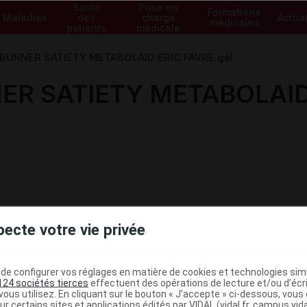
Santé
Prise en
Formations
Maladies
des
charge
Actual
médicales
patients
médicale
 BURNER SATIETY METABOLAID ERIC FAVRE gél
ER SATIETY METABOLAID 
pecte votre vie privée
e configurer vos réglages en matière de cookies et technologies simil
124 sociétés tierces
effectuent des opérations de lecture et/ou d’écr
ministratives
ous utilisez. En cliquant sur le bouton « J’accepte » ci-dessous, vou
ur certains sites et applications édités par VIDAL (vidal.fr, campus.vidal.