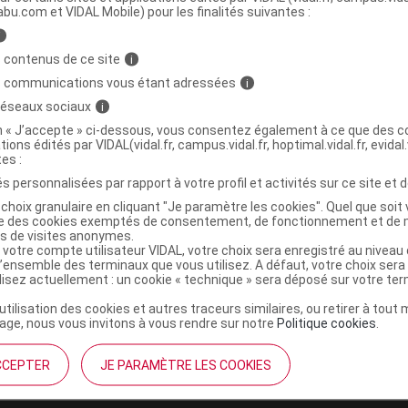
abu.com et VIDAL Mobile) pour les finalités suivantes :
i
1 BURNER SATIETY METABOLAID ERIC FAVRE
C
 contenus de ce site
i
60
s communications vous étant adressées
i
 réseaux sociaux
i
3525722062978
on « J’accepte » ci-dessous, vous consentez également à ce que des co
tions édités par VIDAL(vidal.fr, campus.vidal.fr, hoptimal.vidal.fr, evidal.
r
Les Trois Chênes
tes :
NR
s personnalisées par rapport à votre profil et activités sur ce site et d
choix granulaire en cliquant "Je paramètre les cookies". Quel que soit 
ise des cookies exemptés de consentement, de fonctionnement et de 
es de visites anonymes.
 votre compte utilisateur VIDAL, votre choix sera enregistré au nivea
l’ensemble des terminaux que vous utilisez. A défaut, votre choix ser
ilisez actuellement : un cookie « technique » sera déposé sur votre te
’utilisation des cookies et autres traceurs similaires, ou retirer à tou
ge, nous vous invitons à vous rendre sur notre
Politique cookies
.
CCEPTER
JE PARAMÈTRE LES COOKIES
institutionnel
Espace pa