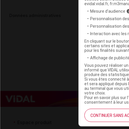
evidal.vidal.fr, fr.m3man
Mesure d’audience
GLYCEPLEX-
Données administratives
Personnalisation des
Gél Pilulier/
Personnalisation de
Interaction avec les
Code EAN
En cliquant sur le bout
certains sites et applica
Labo. Distributeu
pour les finalités suivan
Remboursement
Affichage de publicité
Vous pouvez réaliser un 
informé que VIDAL util
produire des statistiqu
Si vous êtes connecté à
et sera appliqué depuis 
au terminal que vous ut
votre choix.
Pour en savoir plus sur l
consentement à leur usa
CONTINUER SANS A
Espace produit
Espace 