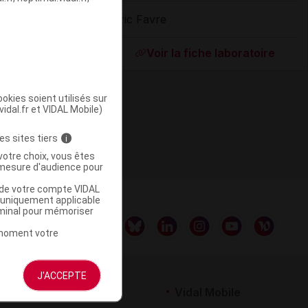
Eric Favre
ommercialisé
Voir la fiche laboratoire
okies soient utilisés sur
vidal.fr et VIDAL Mobile)
es sites tiers
i
votre choix, vous êtes
mesure d'audience pour
u de votre compte VIDAL
a uniquement applicable
rminal pour mémoriser
t moment votre
J'ACCEPTE
rtenaires
Vidal Mobile