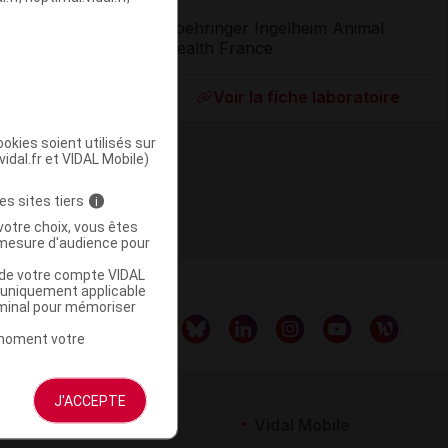
Boehringer Ingelheim Animal
Health France
ommercialisé
Voir la fiche laboratoire
okies soient utilisés sur
vidal.fr et VIDAL Mobile)
es sites tiers
i
votre choix, vous êtes
mesure d'audience pour
u de votre compte VIDAL
a uniquement applicable
rminal pour mémoriser
t moment votre
J'ACCEPTE
rtenaires
Vidal Mobile