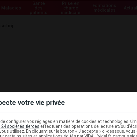
Santé
Prise en
Formations
Maladies
des
charge
Actual
médicales
patients
médicale
ol inj
pecte votre vie privée
e configurer vos réglages en matière de cookies et technologies simil
124 sociétés tierces
effectuent des opérations de lecture et/ou d’écr
ministratives
ous utilisez. En cliquant sur le bouton « J’accepte » ci-dessous, vou
ur certains sites et applications édités par VIDAL (vidal.fr, campus.vidal.