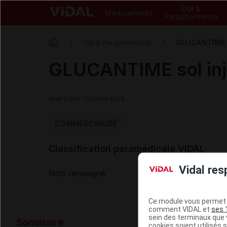
DM &
Médicaments
Parapharmacie
GLUCANTIME s
DM & Parapharmacie
GLUCANTIME sol inj
Mise à jour : 23 juillet 2026
COMMERCIALISÉ
Classification paramédicale VIDAL
Vidal res
Non renseigné
Ce module vous permet d
comment VIDAL et
ses 
Données ad
sein des terminaux que v
Sommaire
cookies soient utilisés s