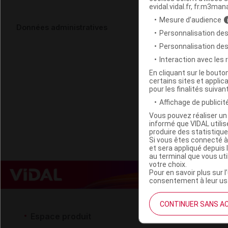
evidal.vidal.fr, fr.m3man
Mesure d’audience
GLUCANTIME
Données administratives
Personnalisation des
Personnalisation de
Code EAN
Interaction avec les
Code GTIN 14
En cliquant sur le bout
certains sites et applica
Labo. Distributeu
pour les finalités suivan
Remboursement
Affichage de publicité
Vous pouvez réaliser un 
informé que VIDAL util
produire des statistiqu
Si vous êtes connecté à
et sera appliqué depuis 
au terminal que vous ut
votre choix.
Pour en savoir plus sur l
consentement à leur usa
CONTINUER SANS A
Espace produit
Espace 