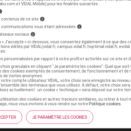
abu.com et VIDAL Mobile) pour les finalités suivantes :
i
 S inj 5Amp/5ml
C
 contenus de ce site
i
s communications vous étant adressées
i
3661103002840
 réseaux sociaux
i
03661103002840
on « J’accepte » ci-dessous, vous consentez également à ce que des co
tions édités par VIDAL(vidal.fr, campus.vidal.fr, hoptimal.vidal.fr, evidal.
r
Boehringer Ingelheim Animal Health France
tes :
NR
s personnalisées par rapport à votre profil et activités sur ce site et d
choix granulaire en cliquant "Je paramètre les cookies". Quel que soit 
ise des cookies exemptés de consentement, de fonctionnement et de 
es de visites anonymes.
 votre compte utilisateur VIDAL, votre choix sera enregistré au nivea
l’ensemble des terminaux que vous utilisez. A défaut, votre choix ser
ilisez actuellement : un cookie « technique » sera déposé sur votre te
’utilisation des cookies et autres traceurs similaires, ou retirer à tou
ge, nous vous invitons à vous rendre sur notre
Politique cookies
.
CCEPTER
JE PARAMÈTRE LES COOKIES
institutionnel
Espace pa