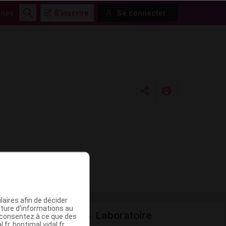
ités
S'inscrire
Se connecter
Rechercher
Copier l'url
Email
aires afin de décider
iture d’informations au
Laboratoire
s consentez à ce que des
fr, hoptimal.vidal.fr,