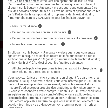
ses 124 sociétés tierces
effectuent des opérations de lecture et/ou
d’écriture d’informations au sein des terminaux que vous utilisez. En
cliquant sur le bouton « J’accepte » ci-dessous, vous consentez à ce
Voir la fiche laboratoire
que des cookies soient utilisés sur certains sites et applications édités
par VIDAL (vidal.fr, campus.vidal.fr, hoptimal.vidal.fr, evidal.vidal.fr,
fr.m3manabu.com et VIDAL Mobile) pour les finalités suivantes :
Mesure d’audience
i
Personnalisation des contenus de ce site
i
Personnalisation des communications vous étant adressées
i
Interaction avec les réseaux sociaux
i
En cliquant sur le bouton « J’accepte » ci-dessous, vous consentez
également à ce que des cookies soient utilisés sur certains sites et
applications édités par VIDAL(vidal.fr, campus.vidal.fr, hoptimal.vidal.fr,
evidal.vidal.fr et VIDAL Mobile) pour les finalités suivantes :
Affichage de publicités personnalisées par rapport à votre profil et
i
activités sur ce site et des sites tiers
Vous pouvez réaliser un choix granulaire en cliquant "Je paramètre les
Espace produit
cookies". Quel que soit votre choix, vous êtes informé que VIDAL utilise
des cookies exemptés de consentement, de fonctionnement et de
mesure d'audience pour produire des statistiques de visites anonymes.
Boutique
Si vous êtes connecté à votre compte utilisateur VIDAL, votre choix sera
VIDAL Expert
enregistré au niveau de votre compte VIDAL et sera appliqué depuis
l’ensemble des terminaux que vous utilisez. A défaut, votre choix sera
VIDAL Hoptimal
uniquement applicable au terminal que vous utilisez actuellement : un
eVIDAL
cookie « technique » sera déposé sur votre terminal pour mémoriser
votre choix.