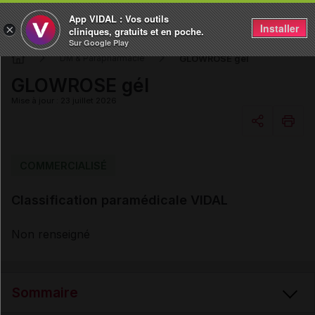
App VIDAL : Vos outils
Installer
×
cliniques, gratuits et en poche.
Sur Google Play
GLOWROSE gél
DM & Parapharmacie
GLOWROSE gél
Mise à jour : 23 juillet 2026
Copier l'url
COMMERCIALISÉ
Classification paramédicale VIDAL
Email
Non renseigné
Sommaire