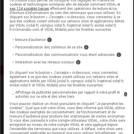
Ce module vous permet de configurer vos réglages en matière de
cookies et technologies similaires afin de décider comment VIDAL et
ses 124 sociétés tierces
effectuent des opérations de lecture et/ou
Giphar Groupe
d’écriture d’informations au sein des terminaux que vous utilisez. En
cliquant sur le bouton « J’accepte » ci-dessous, vous consentez à ce
que des cookies soient utilisés sur certains sites et applications édités
Voir la fiche laboratoire
par VIDAL (vidal.fr, campus.vidal.fr, hoptimal.vidal.fr, evidal.vidal.fr,
fr.m3manabu.com et VIDAL Mobile) pour les finalités suivantes :
Mesure d’audience
i
Personnalisation des contenus de ce site
i
Personnalisation des communications vous étant adressées
i
Interaction avec les réseaux sociaux
i
En cliquant sur le bouton « J’accepte » ci-dessous, vous consentez
également à ce que des cookies soient utilisés sur certains sites et
applications édités par VIDAL(vidal.fr, campus.vidal.fr, hoptimal.vidal.fr,
evidal.vidal.fr et VIDAL Mobile) pour les finalités suivantes :
Affichage de publicités personnalisées par rapport à votre profil et
i
activités sur ce site et des sites tiers
Vous pouvez réaliser un choix granulaire en cliquant "Je paramètre les
cookies". Quel que soit votre choix, vous êtes informé que VIDAL utilise
des cookies exemptés de consentement, de fonctionnement et de
Espace produit
mesure d'audience pour produire des statistiques de visites anonymes.
Si vous êtes connecté à votre compte utilisateur VIDAL, votre choix sera
Boutique
enregistré au niveau de votre compte VIDAL et sera appliqué depuis
l’ensemble des terminaux que vous utilisez. A défaut, votre choix sera
VIDAL Expert
uniquement applicable au terminal que vous utilisez actuellement : un