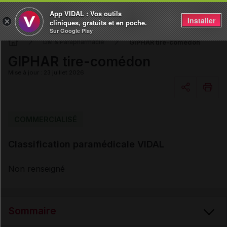
App VIDAL : Vos outils
Installer
×
cliniques, gratuits et en poche.
Sur Google Play
GIPHAR tire-comédon
DM & Parapharmacie
GIPHAR tire-comédon
Mise à jour : 23 juillet 2026
Copier l'url
COMMERCIALISÉ
Classification paramédicale VIDAL
Email
Non renseigné
Sommaire