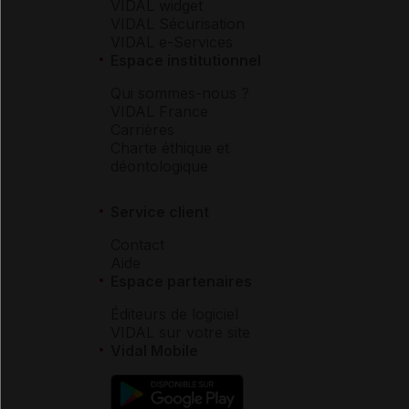
VIDAL widget
VIDAL Sécurisation
VIDAL e-Services
Espace institutionnel
Qui sommes-nous ?
VIDAL France
Carrières
Charte éthique et
déontologique
Service client
Contact
Aide
Espace partenaires
Éditeurs de logiciel
VIDAL sur votre site
Vidal Mobile