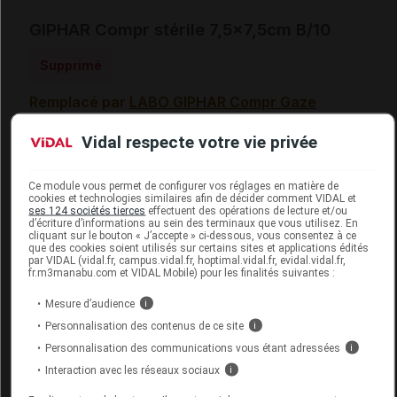
GIPHAR Compr stérile 7,5x7,5cm B/10
Supprimé
Remplacé par
LABO GIPHAR Compr Gaze
7,5x7,5cm B/10
Vidal respecte votre vie privée
Code 13
3401076484256
Labo. Distributeur
Sogiphar
Ce module vous permet de configurer vos réglages en matière de
cookies et technologies similaires afin de décider comment VIDAL et
ses 124 sociétés tierces
effectuent des opérations de lecture et/ou
d’écriture d’informations au sein des terminaux que vous utilisez. En
cliquant sur le bouton « J’accepte » ci-dessous, vous consentez à ce
que des cookies soient utilisés sur certains sites et applications édités
par VIDAL (vidal.fr, campus.vidal.fr, hoptimal.vidal.fr, evidal.vidal.fr,
Code
Code
Nature
fr.m3manabu.com et VIDAL Mobile) pour les finalités suivantes :
Désignation
LPPR
prestation
prestation
Mesure d’audience
i
Personnalisation des contenus de ce site
i
COMP. DE
Personnalisation des communications vous étant adressées
i
GAZE
Interaction avec les réseaux sociaux
i
HYDROPHILE,