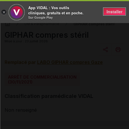
App VIDAL : Vos outils
Installer
×
cliniques, gratuits et en poche.
Sur Google Play
GIPHAR compres stéril
DM & Parapharmacie
GIPHAR compres stéril
Mise à jour : 23 juillet 2026
Remplacé par
LABO GIPHAR compres Gaze
Copier l'url
ARRÊT DE COMMERCIALISATION
Email
(30/11/2021)
Classification paramédicale VIDAL
Non renseigné