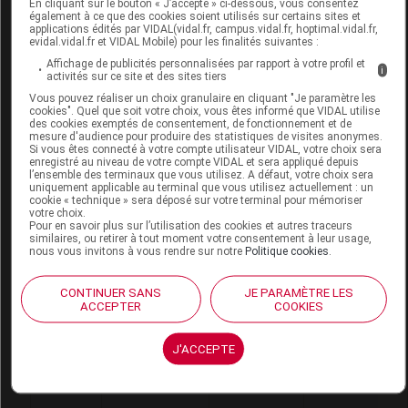
En cliquant sur le bouton « J’accepte » ci-dessous, vous consentez
6313310
STERI, [ 56 -
PAN
pansements
également à ce que des cookies soient utilisés sur certains sites et
applications édités par VIDAL(vidal.fr, campus.vidal.fr, hoptimal.vidal.fr,
100CM2[, 10
evidal.vidal.fr et VIDAL Mobile) pour les finalités suivantes :
SACHETS X
Affichage de publicités personnalisées par rapport à votre profil et
i
activités sur ce site et des sites tiers
2,HARTMANN
Vous pouvez réaliser un choix granulaire en cliquant "Je paramètre les
cookies". Quel que soit votre choix, vous êtes informé que VIDAL utilise
des cookies exemptés de consentement, de fonctionnement et de
mesure d'audience pour produire des statistiques de visites anonymes.
Si vous êtes connecté à votre compte utilisateur VIDAL, votre choix sera
enregistré au niveau de votre compte VIDAL et sera appliqué depuis
GIPHAR Compr stérile 7,5x7,5cm B/50
l’ensemble des terminaux que vous utilisez. A défaut, votre choix sera
uniquement applicable au terminal que vous utilisez actuellement : un
cookie « technique » sera déposé sur votre terminal pour mémoriser
Supprimé
votre choix.
Pour en savoir plus sur l’utilisation des cookies et autres traceurs
similaires, ou retirer à tout moment votre consentement à leur usage,
Remplacé par
LABO GIPHAR Compr Gaze
nous vous invitons à vous rendre sur notre
Politique cookies
.
7,5x7,5cm B/50
CONTINUER SANS
JE PARAMÈTRE LES
ACCEPTER
COOKIES
Code 13
3401076532483
Labo. Distributeur
Sogiphar
J'ACCEPTE