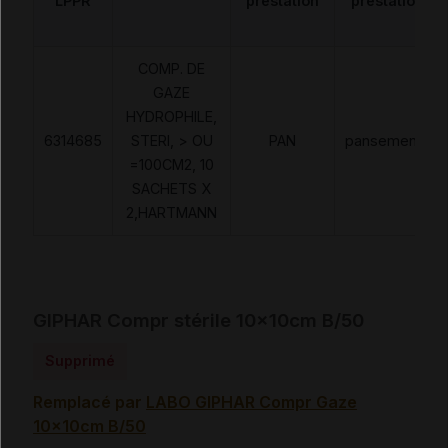
LPPR
prestation
prestation
COMP. DE
GAZE
HYDROPHILE,
6314685
STERI, > OU
PAN
pansements
=100CM2, 10
SACHETS X
2,HARTMANN
GIPHAR Compr stérile 10x10cm B/50
Supprimé
Remplacé par
LABO GIPHAR Compr Gaze
10x10cm B/50