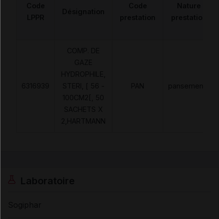
Code
Code
Nature
Désignation
LPPR
prestation
prestation
COMP. DE
GAZE
HYDROPHILE,
6316939
STERI, [ 56 -
PAN
pansements
100CM2[, 50
SACHETS X
2,HARTMANN
Laboratoire
Sogiphar