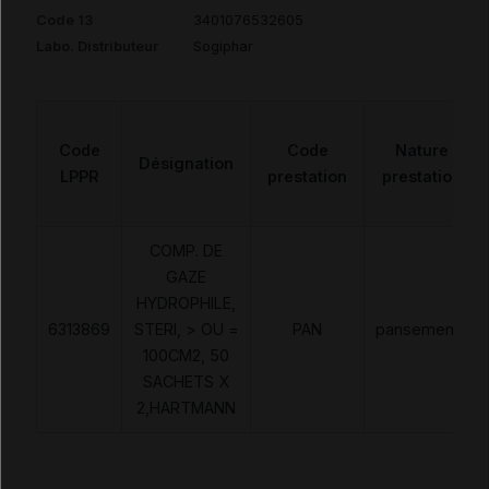
Code 13
3401076532605
Labo. Distributeur
Sogiphar
Code
Code
Nature
Désignation
LPPR
prestation
prestation
COMP. DE
GAZE
HYDROPHILE,
6313869
STERI, > OU =
PAN
pansements
100CM2, 50
SACHETS X
2,HARTMANN