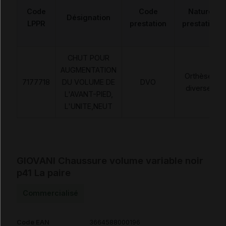
Code
Code
Nature
Désignation
LPPR
prestation
prestation
CHUT POUR
AUGMENTATION
Orthèses
7177718
DU VOLUME DE
DVO
diverses
L'AVANT-PIED,
L'UNITE,NEUT
GIOVANI Chaussure volume variable noir
p41 La paire
Commercialisé
Code EAN
3664588000196