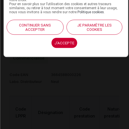
L'AVANT-PIED,
Pour en savoir plus sur l’utilisation des cookies et autres traceurs
similaires, ou retirer à tout moment votre consentement à leur usage,
L'UNITE,NEUT
nous vous invitons à vous rendre sur notre
Politique cookies
.
CONTINUER SANS
JE PARAMÈTRE LES
ACCEPTER
COOKIES
GIOVANI Chaussure volume variable noir
J'ACCEPTE
p44 La paire
Commercialisé
Code EAN
3664588000226
Labo. Distributeur
Neut
Code
Code
Nature
Désignation
LPPR
prestation
prestation