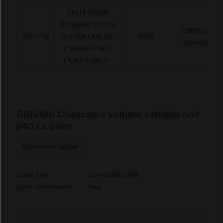
CHUT POUR
AUGMENTATION
Orthèses
7177718
DU VOLUME DE
DVO
diverses
L'AVANT-PIED,
L'UNITE,NEUT
GIOVANI Chaussure volume variable noir
p40 La paire
Commercialisé
Code EAN
3664588000189
Labo. Distributeur
Neut