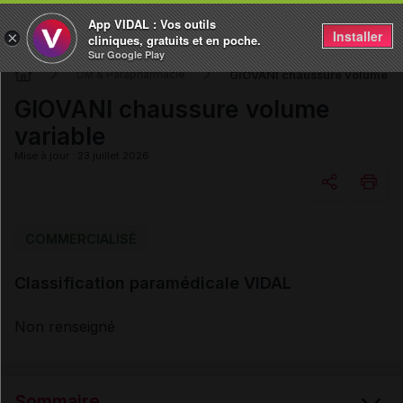
App VIDAL : Vos outils
Installer
×
cliniques, gratuits et en poche.
Sur Google Play
GIOVANI chaussure volume va
DM & Parapharmacie
GIOVANI chaussure volume
variable
Mise à jour : 23 juillet 2026
Copier l'url
COMMERCIALISÉ
Classification paramédicale VIDAL
Email
Non renseigné
Sommaire