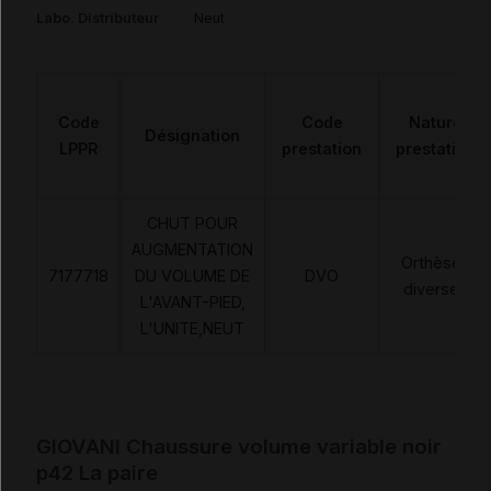
Labo. Distributeur
Neut
Code
Code
Nature
Désignation
LPPR
prestation
prestation
CHUT POUR
AUGMENTATION
Orthèses
7177718
DU VOLUME DE
DVO
diverses
L'AVANT-PIED,
L'UNITE,NEUT
GIOVANI Chaussure volume variable noir
p42 La paire