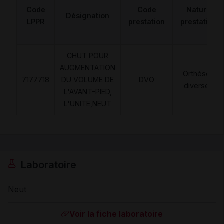
Code
Code
Nature
Désignation
LPPR
prestation
prestation
CHUT POUR
AUGMENTATION
Orthèses
7177718
DU VOLUME DE
DVO
diverses
L'AVANT-PIED,
L'UNITE,NEUT
Laboratoire
Neut
Voir la fiche laboratoire