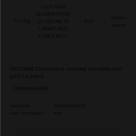
CHUT POUR
AUGMENTATION
Orthèses
7177718
DU VOLUME DE
DVO
diverses
L'AVANT-PIED,
L'UNITE,NEUT
GIOVANI Chaussure volume variable noir
p45 La paire
Commercialisé
Code EAN
3664588000233
Labo. Distributeur
Neut