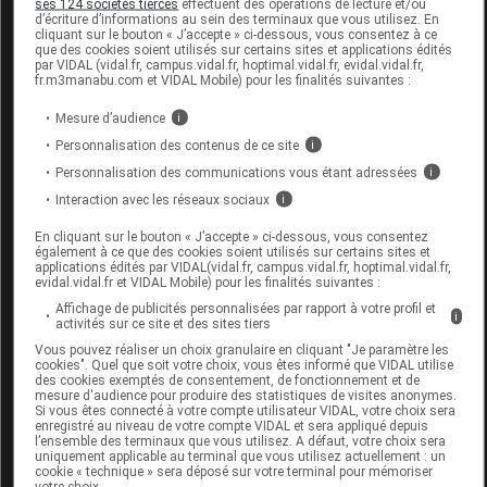
ses 124 sociétés tierces
effectuent des opérations de lecture et/ou
d’écriture d’informations au sein des terminaux que vous utilisez. En
cliquant sur le bouton « J’accepte » ci-dessous, vous consentez à ce
GIOVANI Chaussure volume variable noir
que des cookies soient utilisés sur certains sites et applications édités
par VIDAL (vidal.fr, campus.vidal.fr, hoptimal.vidal.fr, evidal.vidal.fr,
p43 La paire
fr.m3manabu.com et VIDAL Mobile) pour les finalités suivantes :
Mesure d’audience
i
Commercialisé
Personnalisation des contenus de ce site
i
Personnalisation des communications vous étant adressées
i
Code EAN
3664588000219
Interaction avec les réseaux sociaux
i
Labo. Distributeur
Neut
En cliquant sur le bouton « J’accepte » ci-dessous, vous consentez
également à ce que des cookies soient utilisés sur certains sites et
applications édités par VIDAL(vidal.fr, campus.vidal.fr, hoptimal.vidal.fr,
evidal.vidal.fr et VIDAL Mobile) pour les finalités suivantes :
Affichage de publicités personnalisées par rapport à votre profil et
Code
Code
Nature
i
activités sur ce site et des sites tiers
Désignation
LPPR
prestation
prestation
Vous pouvez réaliser un choix granulaire en cliquant "Je paramètre les
cookies". Quel que soit votre choix, vous êtes informé que VIDAL utilise
des cookies exemptés de consentement, de fonctionnement et de
mesure d'audience pour produire des statistiques de visites anonymes.
Si vous êtes connecté à votre compte utilisateur VIDAL, votre choix sera
CHUT POUR
enregistré au niveau de votre compte VIDAL et sera appliqué depuis
AUGMENTATION
l’ensemble des terminaux que vous utilisez. A défaut, votre choix sera
Orthèses
uniquement applicable au terminal que vous utilisez actuellement : un
7177718
DU VOLUME DE
DVO
cookie « technique » sera déposé sur votre terminal pour mémoriser
diverses
votre choix.