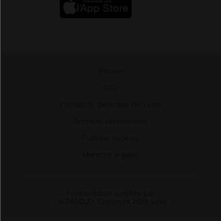
Presse
-
CGU
-
Conditions générales de vente
-
Données personnelles
-
Politique cookies
-
Mentions légales
Fréquentation certifiée par
l'ACPM/OJD
|
Copyright 2026 Vidal