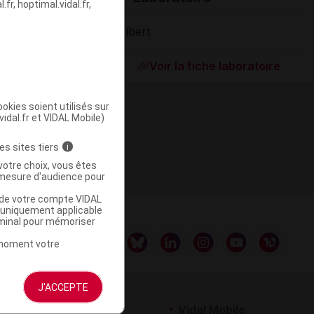
fr, hoptimal.vidal.fr,
Gilbert
Supprimé
Voir la fiche laboratoire
okies soient utilisés sur
vidal.fr et VIDAL Mobile)
es sites tiers
i
votre choix, vous êtes
mesure d'audience pour
u de votre compte VIDAL
a uniquement applicable
rminal pour mémoriser
t moment votre
J'ACCEPTE
rtenaires
Vidal Mobile