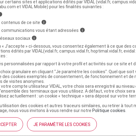
ministratives
ur certains sites et applications édités par VIDAL (vidal.fr, campus.vidal.
abu.com et VIDAL Mobile) pour les finalités suivantes :
i
ool de Menthe Fl/30ml
 contenus de ce site
i
s communications vous étant adressées
i
 réseaux sociaux
i
4132336
on « J’accepte » ci-dessous, vous consentez également à ce que des co
3518646126277
tions édités par VIDAL(vidal.fr, campus.vidal.fr, hoptimal.vidal.fr, evidal.
r
Gilbert
tes :
NR
s personnalisées par rapport à votre profil et activités sur ce site et d
choix granulaire en cliquant "Je paramètre les cookies". Quel que soit 
ise des cookies exemptés de consentement, de fonctionnement et de 
es de visites anonymes.
 votre compte utilisateur VIDAL, votre choix sera enregistré au nivea
l’ensemble des terminaux que vous utilisez. A défaut, votre choix ser
ilisez actuellement : un cookie « technique » sera déposé sur votre te
’utilisation des cookies et autres traceurs similaires, ou retirer à tou
ge, nous vous invitons à vous rendre sur notre
Politique cookies
.
CCEPTER
JE PARAMÈTRE LES COOKIES
institutionnel
Espace pa