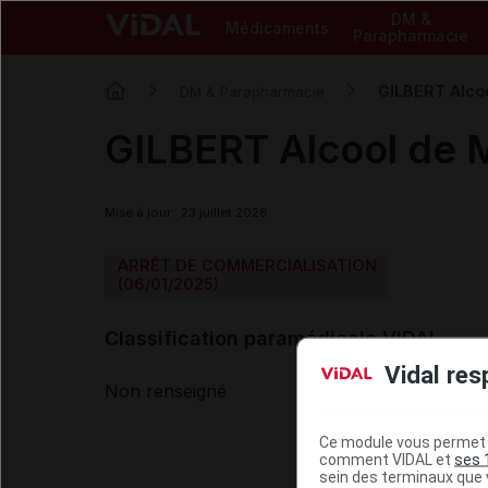
DM &
Médicaments
Parapharmacie
GILBERT Alco
DM & Parapharmacie
GILBERT Alcool de 
Mise à jour : 23 juillet 2026
ARRÊT DE COMMERCIALISATION
(06/01/2025)
Classification paramédicale VIDAL
Vidal res
Non renseigné
Ce module vous permet d
comment VIDAL et
ses 
sein des terminaux que v