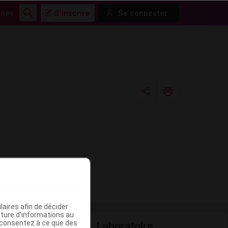
ités
S'inscrire
Se connecter
Rechercher
Copier l'url
Email
aires afin de décider
iture d’informations au
s consentez à ce que des
Laboratoire