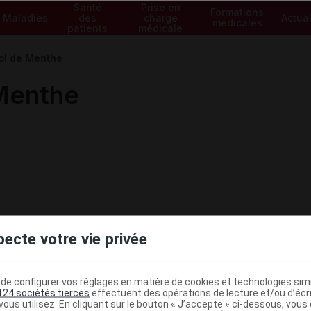
Santé
Prise en
Formations
Maladies
des
charge
Actual
médicales
patients
médicale
ol de Menthe
Menthe
pecte votre vie privée
e configurer vos réglages en matière de cookies et technologies simil
124 sociétés tierces
effectuent des opérations de lecture et/ou d’écr
ous utilisez. En cliquant sur le bouton « J’accepte » ci-dessous, vou