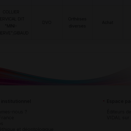
COLLIER
ERVICAL DIT
Orthèses
DVO
Achat
"MINI-
diverses
NERVE",GIBAUD
institutionnel
Espace pa
mmes-nous ?
Éditeurs de
France
VIDAL sur 
es
éthique et déontologique