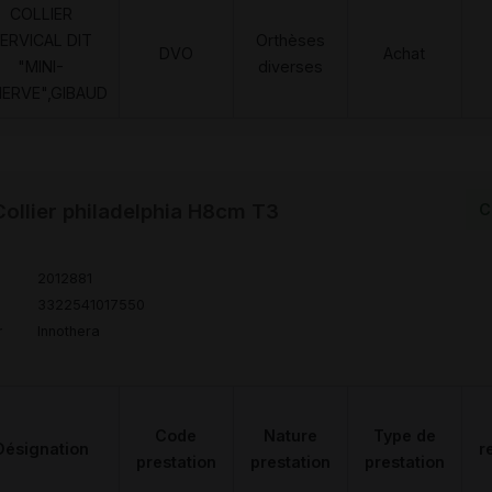
COLLIER
ERVICAL DIT
Orthèses
DVO
Achat
"MINI-
diverses
NERVE",GIBAUD
llier philadelphia H8cm T3
C
2012881
3322541017550
r
Innothera
Code
Nature
Type de
Désignation
r
prestation
prestation
prestation