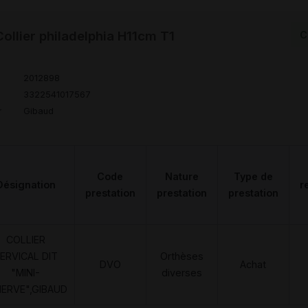
llier philadelphia H11cm T1
C
2012898
3322541017567
r
Gibaud
Code
Nature
Type de
Désignation
r
prestation
prestation
prestation
COLLIER
ERVICAL DIT
Orthèses
DVO
Achat
"MINI-
diverses
NERVE",GIBAUD