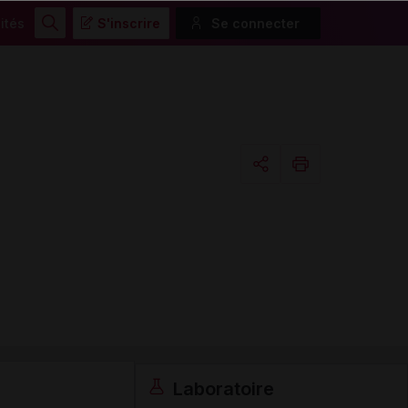
ités
S'inscrire
Se connecter
Rechercher
Copier l'url
Email
Laboratoire