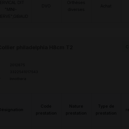
ERVICAL DIT
Orthèses
DVO
Achat
"MINI-
diverses
NERVE",GIBAUD
llier philadelphia H8cm T2
C
2012875
3322541017543
r
Innothera
Code
Nature
Type de
Désignation
r
prestation
prestation
prestation