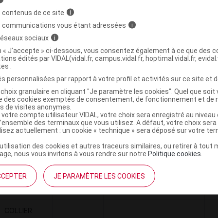
"MINI-
diverses
 contenus de ce site
i
NERVE",GIBAUD
s communications vous étant adressées
i
 réseaux sociaux
i
on « J’accepte » ci-dessous, vous consentez également à ce que des co
tions édités par VIDAL(vidal.fr, campus.vidal.fr, hoptimal.vidal.fr, evidal.
llier philadelphia H8cm T1
C
tes :
s personnalisées par rapport à votre profil et activités sur ce site et d
choix granulaire en cliquant "Je paramètre les cookies". Quel que soit 
2012869
ise des cookies exemptés de consentement, de fonctionnement et de 
es de visites anonymes.
3322541017536
 votre compte utilisateur VIDAL, votre choix sera enregistré au nivea
r
Innothera
l’ensemble des terminaux que vous utilisez. A défaut, votre choix ser
ilisez actuellement : un cookie « technique » sera déposé sur votre te
’utilisation des cookies et autres traceurs similaires, ou retirer à tou
ge, nous vous invitons à vous rendre sur notre
Politique cookies
.
Code
Nature
Type de
Désignation
r
CCEPTER
JE PARAMÈTRE LES COOKIES
prestation
prestation
prestation
COLLIER