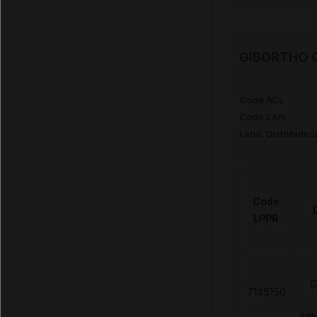
GIBORTHO Co
Code ACL
Code EAN
Labo. Distributeu
Code
LPPR
C
7145150