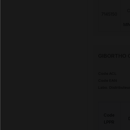
C
7145150
MI
GIBORTHO Co
Code ACL
Code EAN
Labo. Distributeu
Code
LPPR