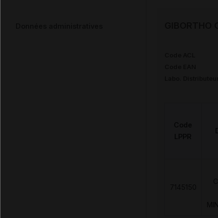
GIBORTHO Co
Données administratives
Code ACL
Code EAN
Labo. Distributeu
Code
LPPR
C
7145150
MI