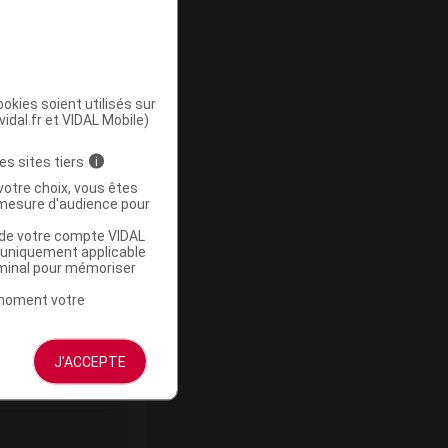
okies soient utilisés sur
vidal.fr et VIDAL Mobile)
ommercialisé
es sites tiers
i
votre choix, vous êtes
mesure d'audience pour
u de votre compte VIDAL
a uniquement applicable
rminal pour mémoriser
t moment votre
Base de
emboursement
J'ACCEPTE
(Euros)