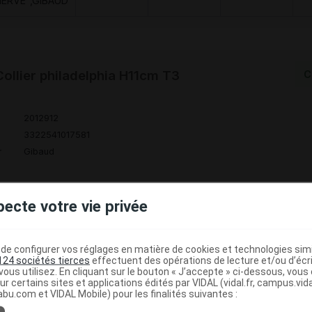
NERVE",GIBAUD
llier philadelphia H11cm T3
C
2012912
3322541017581
r
Gibaud
pecte votre vie privée
Code
Nature
Type de
Désignation
r
prestation
prestation
prestation
e configurer vos réglages en matière de cookies et technologies simil
124 sociétés tierces
effectuent des opérations de lecture et/ou d’écr
ous utilisez. En cliquant sur le bouton « J’accepte » ci-dessous, vou
COLLIER
ur certains sites et applications édités par VIDAL (vidal.fr, campus.vidal.
abu.com et VIDAL Mobile) pour les finalités suivantes :
ERVICAL DIT
Orthèses
DVO
Achat
i