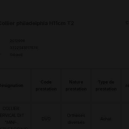
llier philadelphia H11cm T2
C
2012906
3322541017574
r
Gibaud
Code
Nature
Type de
Désignation
r
prestation
prestation
prestation
COLLIER
ERVICAL DIT
Orthèses
DVO
Achat
"MINI-
diverses