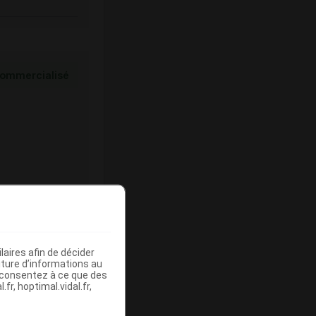
ommercialisé
Base de
emboursement
(Euros)
aires afin de décider
iture d’informations au
s consentez à ce que des
fr, hoptimal.vidal.fr,
-