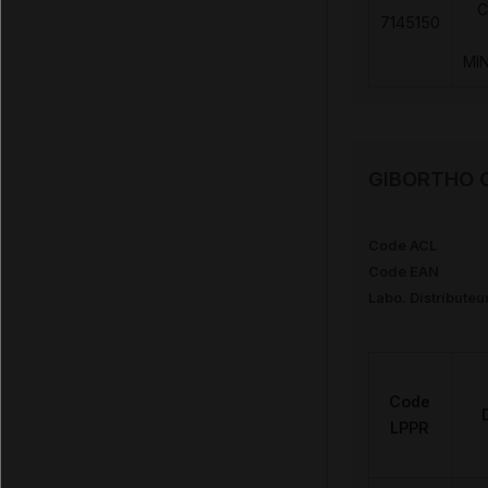
C
7145150
MI
GIBORTHO Co
Code ACL
Code EAN
Labo. Distributeu
Code
LPPR