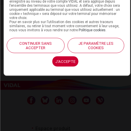
enregistré au niveau de votre compte VIDAL et sera appliqué depuis
l’ensemble des terminaux que vous utilisez. A défaut, votre choix sera
uniquement applicable au terminal que vous utilisez actuellement : un
Laboratoire
cookie « technique » sera déposé sur votre terminal pour mémoriser
votre choix.
Pour en savoir plus sur l’utilisation des cookies et autres traceurs
similaires, ou retirer à tout moment votre consentement à leur usage,
Innothera
nous vous invitons à vous rendre sur notre
Politique cookies
.
Voir la fiche laboratoire
CONTINUER SANS
JE PARAMÈTRE LES
ACCEPTER
COOKIES
J'ACCEPTE
Espace produit