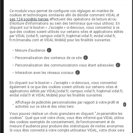
Code EAN
3322541011442
Labo. Distributeur
Innothera
Ce module vous permet de configurer vos réglages en matière de
cookies et technologies similaires afin de décider comment VIDAL et
Remboursement
NR
ses 124 sociétés tierces
effectuent des opérations de lecture et/ou
d’écriture d’informations au sein des terminaux que vous utilisez. En
cliquant sur le bouton « J’accepte » ci-dessous, vous consentez à ce
que des cookies soient utilisés sur certains sites et applications édités
par VIDAL (vidal.fr, campus.vidal.fr, hoptimal.vidal.fr, evidal.vidal.fr,
fr.m3manabu.com et VIDAL Mobile) pour les finalités suivantes :
GIBAUD CONSEIL Poignet de maintien
Mesure d’audience
i
léger T4
Personnalisation des contenus de ce site
i
Personnalisation des communications vous étant adressées
i
Commercialisé
Interaction avec les réseaux sociaux
i
En cliquant sur le bouton « J’accepte » ci-dessous, vous consentez
Code ACL
5153665
également à ce que des cookies soient utilisés sur certains sites et
applications édités par VIDAL(vidal.fr, campus.vidal.fr, hoptimal.vidal.fr,
Code EAN
3322541011459
evidal.vidal.fr et VIDAL Mobile) pour les finalités suivantes :
Labo. Distributeur
Innothera
Affichage de publicités personnalisées par rapport à votre profil et
i
activités sur ce site et des sites tiers
Remboursement
NR
Vous pouvez réaliser un choix granulaire en cliquant "Je paramètre les
cookies". Quel que soit votre choix, vous êtes informé que VIDAL utilise
des cookies exemptés de consentement, de fonctionnement et de
mesure d'audience pour produire des statistiques de visites anonymes.
Si vous êtes connecté à votre compte utilisateur VIDAL, votre choix sera