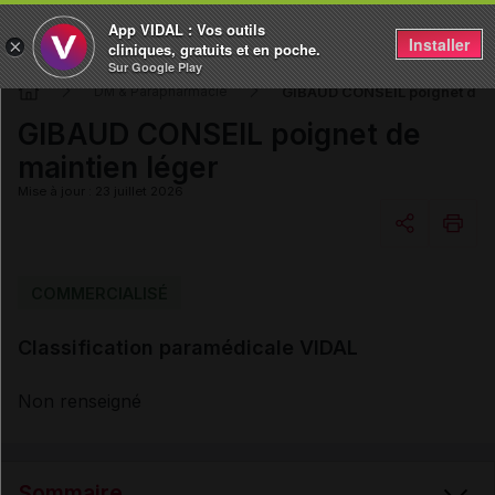
App VIDAL : Vos outils
Installer
×
cliniques, gratuits et en poche.
Sur Google Play
GIBAUD CONSEIL poignet de m
DM & Parapharmacie
GIBAUD CONSEIL poignet de
maintien léger
Mise à jour : 23 juillet 2026
Copier l'url
COMMERCIALISÉ
Classification paramédicale VIDAL
Email
Non renseigné
Sommaire