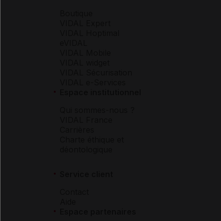
Boutique
VIDAL Expert
VIDAL Hoptimal
eVIDAL
VIDAL Mobile
VIDAL widget
VIDAL Sécurisation
VIDAL e-Services
Espace institutionnel
Qui sommes-nous ?
VIDAL France
Carrières
Charte éthique et
déontologique
Service client
Contact
Aide
Espace partenaires