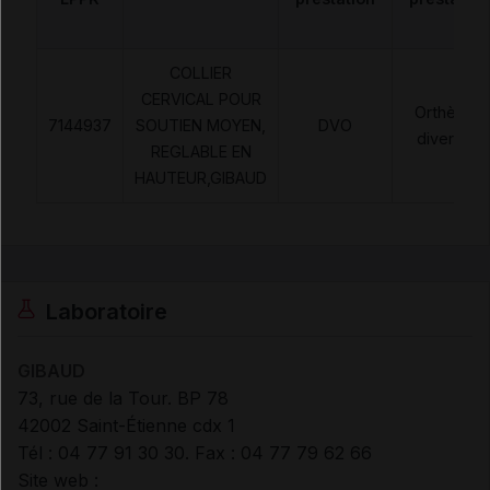
COLLIER
CERVICAL POUR
Orthèses
7144937
SOUTIEN MOYEN,
DVO
diverses
REGLABLE EN
HAUTEUR,GIBAUD
Laboratoire
GIBAUD
73, rue de la Tour. BP 78
42002 Saint-Étienne cdx 1
Tél : 04 77 91 30 30. Fax : 04 77 79 62 66
Site web :