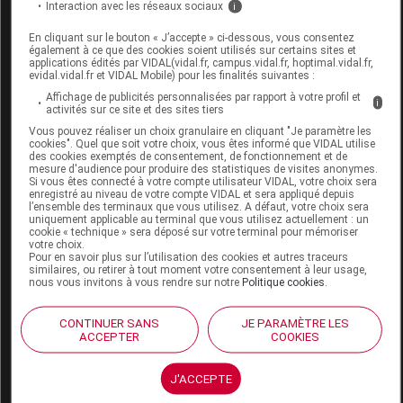
GIBAUD C3 Collier ss mentonnière T2
Interaction avec les réseaux sociaux
i
En cliquant sur le bouton « J’accepte » ci-dessous, vous consentez
Commercialisé
également à ce que des cookies soient utilisés sur certains sites et
applications édités par VIDAL(vidal.fr, campus.vidal.fr, hoptimal.vidal.fr,
evidal.vidal.fr et VIDAL Mobile) pour les finalités suivantes :
Code ACL
2106122
Affichage de publicités personnalisées par rapport à votre profil et
i
activités sur ce site et des sites tiers
Code EAN
3322541016980
Vous pouvez réaliser un choix granulaire en cliquant "Je paramètre les
Labo. Distributeur
Innothera
cookies". Quel que soit votre choix, vous êtes informé que VIDAL utilise
des cookies exemptés de consentement, de fonctionnement et de
mesure d'audience pour produire des statistiques de visites anonymes.
Si vous êtes connecté à votre compte utilisateur VIDAL, votre choix sera
enregistré au niveau de votre compte VIDAL et sera appliqué depuis
l’ensemble des terminaux que vous utilisez. A défaut, votre choix sera
uniquement applicable au terminal que vous utilisez actuellement : un
Code
Code
Nature
Désignation
cookie « technique » sera déposé sur votre terminal pour mémoriser
LPPR
prestation
prestation
votre choix.
Pour en savoir plus sur l’utilisation des cookies et autres traceurs
similaires, ou retirer à tout moment votre consentement à leur usage,
nous vous invitons à vous rendre sur notre
Politique cookies
.
COLLIER
CONTINUER SANS
JE PARAMÈTRE LES
CERVICAL POUR
Orthèses
ACCEPTER
COOKIES
7144937
SOUTIEN MOYEN,
DVO
diverses
REGLABLE EN
J'ACCEPTE
HAUTEUR,GIBAUD