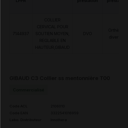
LPPR
prestation
prestation
COLLIER
CERVICAL POUR
Orthèses
7144937
SOUTIEN MOYEN,
DVO
diverses
REGLABLE EN
HAUTEUR,GIBAUD
GIBAUD C3 Collier ss mentonnière T00
Commercialisé
Code ACL
2106010
Code EAN
3322541016959
Labo. Distributeur
Innothera