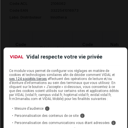
Code ACL
2106062
Code EAN
3322541016973
Labo. Distributeur
Innothera
Code
Code
Nature
Désignation
LPPR
prestation
prestation
Vidal respecte votre vie privée
COLLIER
Ce module vous permet de configurer vos réglages en matière de
cookies et technologies similaires afin de décider comment VIDAL et
CERVICAL POUR
ses 124 sociétés tierces
effectuent des opérations de lecture et/ou
Orthèses
d’écriture d’informations au sein des terminaux que vous utilisez. En
7144937
SOUTIEN MOYEN,
DVO
cliquant sur le bouton « J’accepte » ci-dessous, vous consentez à ce
diverses
que des cookies soient utilisés sur certains sites et applications édités
REGLABLE EN
par VIDAL (vidal.fr, campus.vidal.fr, hoptimal.vidal.fr, evidal.vidal.fr,
HAUTEUR,GIBAUD
fr.m3manabu.com et VIDAL Mobile) pour les finalités suivantes :
Mesure d’audience
i
Personnalisation des contenus de ce site
i
Personnalisation des communications vous étant adressées
i