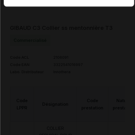
GIBAUD C3 Collier ss mentonnière T3
Commercialisé
Code ACL
2106091
Code EAN
3322541016997
Labo. Distributeur
Innothera
Code
Code
Nature
Désignation
LPPR
prestation
prestation
COLLIER