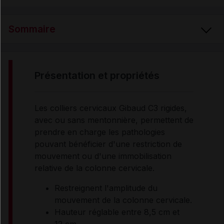
Sommaire
PRÉSENTATION ET PROPRIÉTÉS
présentation et propriétés
INDICATIONS
Les colliers cervicaux Gibaud C3 rigides,
avec ou sans mentonnière, permettent de
CONTRE-INDICATIONS
prendre en charge les pathologies
pouvant bénéficier d'une restriction de
mouvement ou d'une immobilisation
RENSEIGNEMENTS ADMINISTRATIFS
relative de la colonne cervicale.
Restreignent l'amplitude du
Données administratives
mouvement de la colonne cervicale.
Hauteur réglable entre 8,5 cm et
12 cm.