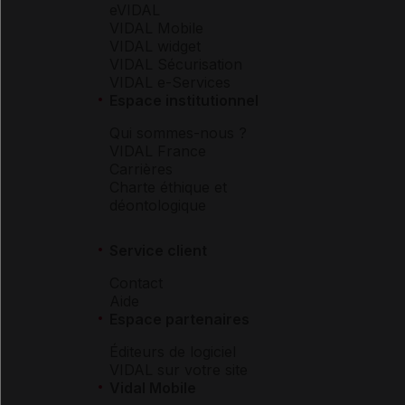
eVIDAL
VIDAL Mobile
VIDAL widget
VIDAL Sécurisation
VIDAL e-Services
Espace institutionnel
Qui sommes-nous ?
VIDAL France
Carrières
Charte éthique et
déontologique
Service client
Contact
Aide
Espace partenaires
Éditeurs de logiciel
VIDAL sur votre site
Vidal Mobile