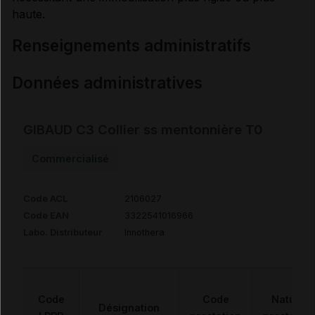
haute.
renseignements administratifs
Données administratives
GIBAUD C3 Collier ss mentonnière T0
Commercialisé
Code ACL
2106027
Code EAN
3322541016966
Labo. Distributeur
Innothera
Code
Code
Nature
Désignation