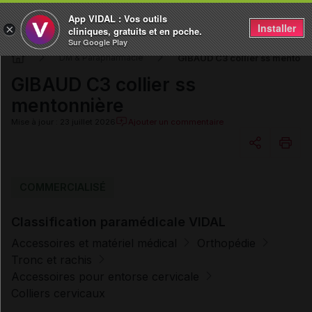
App VIDAL : Vos outils
Installer
×
cliniques, gratuits et en poche.
Sur Google Play
GIBAUD C3 collier ss mentonn
DM & Parapharmacie
GIBAUD C3 collier ss
mentonnière
Mise à jour : 23 juillet 2026
Ajouter un commentaire
Copier l'url
COMMERCIALISÉ
Classification paramédicale VIDAL
Email
Accessoires et matériel médical
Orthopédie
Tronc et rachis
Accessoires pour entorse cervicale
Colliers cervicaux