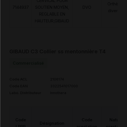
CERVICAL POUR
Orthèses
7144937
SOUTIEN MOYEN,
DVO
diverses
REGLABLE EN
HAUTEUR,GIBAUD
GIBAUD C3 Collier ss mentonnière T4
Commercialisé
Code ACL
2106174
Code EAN
3322541017000
Labo. Distributeur
Innothera
Code
Code
Nature
Désignation
LPPR
prestation
prestation