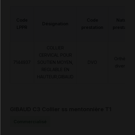
Code
Code
Nature
Désignation
LPPR
prestation
prestation
COLLIER
CERVICAL POUR
Orthèses
7144937
SOUTIEN MOYEN,
DVO
diverses
REGLABLE EN
HAUTEUR,GIBAUD
GIBAUD C3 Collier ss mentonnière T1
Commercialisé