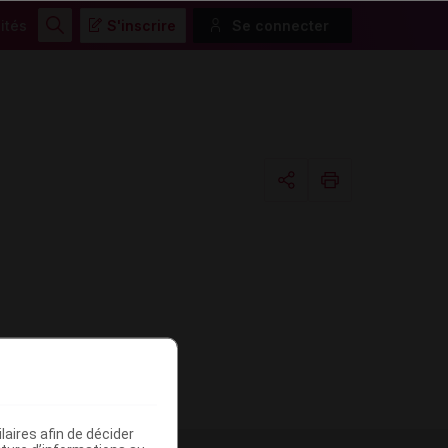
ités
S'inscrire
Se connecter
Rechercher
Copier l'url
Email
aires afin de décider