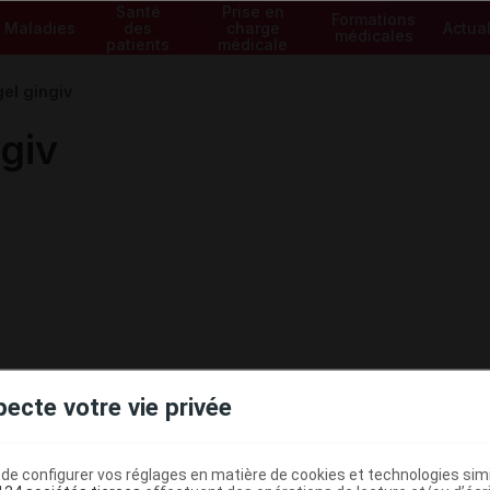
Santé
Prise en
Formations
Maladies
des
charge
Actual
médicales
patients
médicale
el gingiv
giv
pecte votre vie privée
e configurer vos réglages en matière de cookies et technologies simil