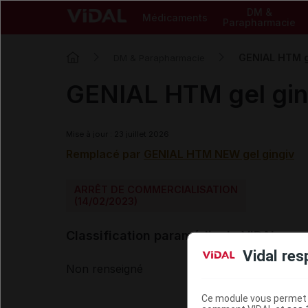
DM &
Médicaments
Parapharmacie
GENIAL HTM g
DM & Parapharmacie
GENIAL HTM gel gin
Mise à jour : 23 juillet 2026
Remplacé par
GENIAL HTM NEW gel gingiv
ARRÊT DE COMMERCIALISATION
(14/02/2023)
Classification paramédicale VIDAL
Vidal res
Non renseigné
Ce module vous permet d