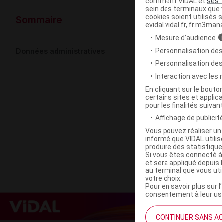
comment VIDAL et
ses 
sein des terminaux que v
Données ad
cookies soient utilisés s
Sommaire
evidal.vidal.fr, fr.m3man
Mesure d’audience
GENIAL HTM 
Personnalisation des
Données administratives
Personnalisation de
Remplacé pa
Interaction avec les
En cliquant sur le bout
Code ACL
certains sites et applica
pour les finalités suivan
Code 13
Labo. Distributeu
Affichage de publicité
Remboursement
Vous pouvez réaliser un 
informé que VIDAL util
produire des statistiqu
Si vous êtes connecté à
et sera appliqué depuis 
au terminal que vous ut
votre choix.
Pour en savoir plus sur l
consentement à leur usa
CONTINUER SANS A