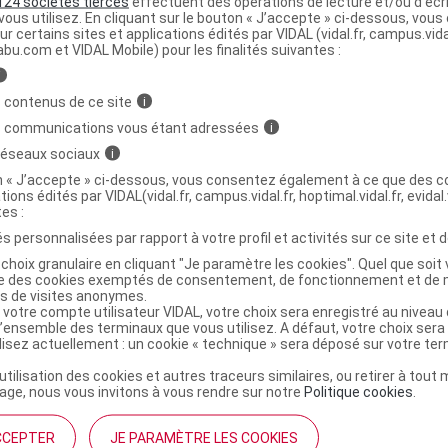
124 sociétés tierces
effectuent des opérations de lecture et/ou d’écr
ous utilisez. En cliquant sur le bouton « J’accepte » ci-dessous, vou
ministratives
ur certains sites et applications édités par VIDAL (vidal.fr, campus.vidal.
abu.com et VIDAL Mobile) pour les finalités suivantes :
i
Gel gingival T/15g
 contenus de ce site
i
s communications vous étant adressées
i
r
GENIAL HTM NEW Gel gingival T/15g
 réseaux sociaux
i
on « J’accepte » ci-dessous, vous consentez également à ce que des co
4405225
tions édités par VIDAL(vidal.fr, campus.vidal.fr, hoptimal.vidal.fr, evidal.
tes :
3401544052253
r
Fadim
s personnalisées par rapport à votre profil et activités sur ce site et d
NR
choix granulaire en cliquant "Je paramètre les cookies". Quel que soit 
ise des cookies exemptés de consentement, de fonctionnement et de 
es de visites anonymes.
 votre compte utilisateur VIDAL, votre choix sera enregistré au nivea
l’ensemble des terminaux que vous utilisez. A défaut, votre choix ser
ilisez actuellement : un cookie « technique » sera déposé sur votre te
’utilisation des cookies et autres traceurs similaires, ou retirer à tou
ge, nous vous invitons à vous rendre sur notre
Politique cookies
.
CCEPTER
JE PARAMÈTRE LES COOKIES