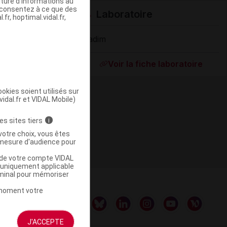
iture d’informations au
s consentez à ce que des
Laboratoire
fr, hoptimal.vidal.fr,
Fadim
Supprimé
Voir la fiche laboratoire
okies soient utilisés sur
vidal.fr et VIDAL Mobile)
es sites tiers
i
votre choix, vous êtes
mesure d'audience pour
u de votre compte VIDAL
a uniquement applicable
rminal pour mémoriser
t moment votre
J'ACCEPTE