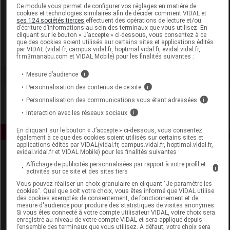
Laboratoire
Ce module vous permet de configurer vos réglages en matière de
cookies et technologies similaires afin de décider comment VIDAL et
ses 124 sociétés tierces
effectuent des opérations de lecture et/ou
d’écriture d’informations au sein des terminaux que vous utilisez. En
Pileje
cliquant sur le bouton « J’accepte » ci-dessous, vous consentez à ce
que des cookies soient utilisés sur certains sites et applications édités
par VIDAL (vidal.fr, campus.vidal.fr, hoptimal.vidal.fr, evidal.vidal.fr,
Voir la fiche laboratoire
fr.m3manabu.com et VIDAL Mobile) pour les finalités suivantes :
Mesure d’audience
i
Personnalisation des contenus de ce site
i
Personnalisation des communications vous étant adressées
i
Interaction avec les réseaux sociaux
i
En cliquant sur le bouton « J’accepte » ci-dessous, vous consentez
également à ce que des cookies soient utilisés sur certains sites et
applications édités par VIDAL(vidal.fr, campus.vidal.fr, hoptimal.vidal.fr,
evidal.vidal.fr et VIDAL Mobile) pour les finalités suivantes :
Affichage de publicités personnalisées par rapport à votre profil et
i
activités sur ce site et des sites tiers
Vous pouvez réaliser un choix granulaire en cliquant "Je paramètre les
cookies". Quel que soit votre choix, vous êtes informé que VIDAL utilise
des cookies exemptés de consentement, de fonctionnement et de
mesure d'audience pour produire des statistiques de visites anonymes.
Espace produit
Si vous êtes connecté à votre compte utilisateur VIDAL, votre choix sera
enregistré au niveau de votre compte VIDAL et sera appliqué depuis
Boutique
l’ensemble des terminaux que vous utilisez. A défaut, votre choix sera