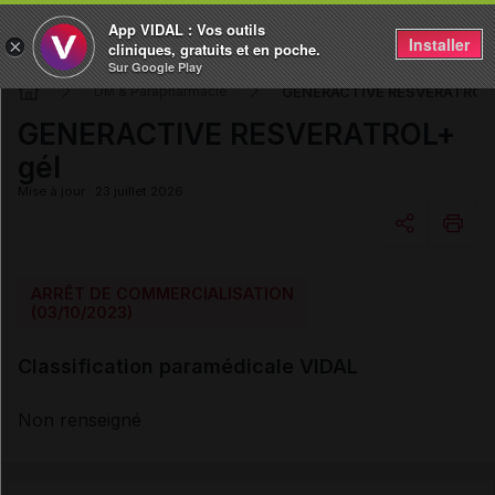
App VIDAL : Vos outils
Installer
×
cliniques, gratuits et en poche.
Sur Google Play
GENERACTIVE RESVERATROL+
DM & Parapharmacie
GENERACTIVE RESVERATROL+
gél
Mise à jour : 23 juillet 2026
Copier l'url
ARRÊT DE COMMERCIALISATION
(03/10/2023)
Email
Classification paramédicale VIDAL
Non renseigné