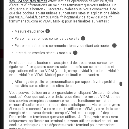
ses 124 sociétés tierces
effectuent des opérations de lecture et/ou
d’écriture d’informations au sein des terminaux que vous utilisez. En
cliquant sur le bouton « J’accepte » ci-dessous, vous consentez à ce
Voir la fiche laboratoire
que des cookies soient utilisés sur certains sites et applications édités
par VIDAL (vidal.fr, campus.vidal.fr, hoptimal.vidal.fr, evidal.vidal.fr,
fr.m3manabu.com et VIDAL Mobile) pour les finalités suivantes :
Mesure d’audience
i
Personnalisation des contenus de ce site
i
Personnalisation des communications vous étant adressées
i
Interaction avec les réseaux sociaux
i
En cliquant sur le bouton « J’accepte » ci-dessous, vous consentez
également à ce que des cookies soient utilisés sur certains sites et
applications édités par VIDAL(vidal.fr, campus.vidal.fr, hoptimal.vidal.fr,
evidal.vidal.fr et VIDAL Mobile) pour les finalités suivantes :
Affichage de publicités personnalisées par rapport à votre profil et
i
activités sur ce site et des sites tiers
Vous pouvez réaliser un choix granulaire en cliquant "Je paramètre les
Espace produit
cookies". Quel que soit votre choix, vous êtes informé que VIDAL utilise
des cookies exemptés de consentement, de fonctionnement et de
mesure d'audience pour produire des statistiques de visites anonymes.
Boutique
Si vous êtes connecté à votre compte utilisateur VIDAL, votre choix sera
VIDAL Expert
enregistré au niveau de votre compte VIDAL et sera appliqué depuis
l’ensemble des terminaux que vous utilisez. A défaut, votre choix sera
VIDAL Hoptimal
uniquement applicable au terminal que vous utilisez actuellement : un
eVIDAL
cookie « technique » sera déposé sur votre terminal pour mémoriser
votre choix.