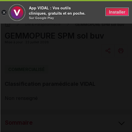
App VIDAL : Vos outils
Installer
×
cliniques, gratuits et en poche.
Sur Google Play
GEMMOPURE SPM sol buv
DM & Parapharmacie
GEMMOPURE SPM sol buv
Mise à jour : 23 juillet 2026
Copier l'url
COMMERCIALISÉ
Classification paramédicale VIDAL
Email
Non renseigné
Sommaire