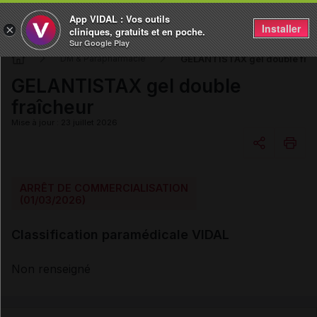
App VIDAL : Vos outils
Installer
×
cliniques, gratuits et en poche.
Sur Google Play
GELANTISTAX gel double fraî
DM & Parapharmacie
GELANTISTAX gel double
fraîcheur
Mise à jour : 23 juillet 2026
Copier l'url
ARRÊT DE COMMERCIALISATION
(01/03/2026)
Email
Classification paramédicale VIDAL
Non renseigné