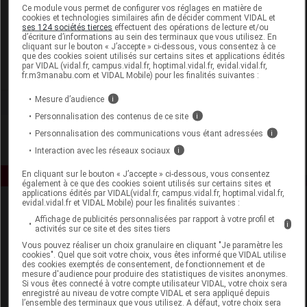
Laboratoire
Ce module vous permet de configurer vos réglages en matière de
cookies et technologies similaires afin de décider comment VIDAL et
ses 124 sociétés tierces
effectuent des opérations de lecture et/ou
d’écriture d’informations au sein des terminaux que vous utilisez. En
EG Labo
cliquant sur le bouton « J’accepte » ci-dessous, vous consentez à ce
que des cookies soient utilisés sur certains sites et applications édités
par VIDAL (vidal.fr, campus.vidal.fr, hoptimal.vidal.fr, evidal.vidal.fr,
Voir la fiche laboratoire
fr.m3manabu.com et VIDAL Mobile) pour les finalités suivantes :
Mesure d’audience
i
Personnalisation des contenus de ce site
i
Personnalisation des communications vous étant adressées
i
Interaction avec les réseaux sociaux
i
En cliquant sur le bouton « J’accepte » ci-dessous, vous consentez
également à ce que des cookies soient utilisés sur certains sites et
applications édités par VIDAL(vidal.fr, campus.vidal.fr, hoptimal.vidal.fr,
evidal.vidal.fr et VIDAL Mobile) pour les finalités suivantes :
Affichage de publicités personnalisées par rapport à votre profil et
i
activités sur ce site et des sites tiers
Vous pouvez réaliser un choix granulaire en cliquant "Je paramètre les
cookies". Quel que soit votre choix, vous êtes informé que VIDAL utilise
des cookies exemptés de consentement, de fonctionnement et de
mesure d'audience pour produire des statistiques de visites anonymes.
Espace produit
Si vous êtes connecté à votre compte utilisateur VIDAL, votre choix sera
enregistré au niveau de votre compte VIDAL et sera appliqué depuis
Boutique
l’ensemble des terminaux que vous utilisez. A défaut, votre choix sera