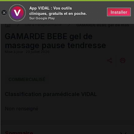
App VIDAL : Vos outils
Installer
×
cliniques, gratuits et en poche.
Sur Google Play
GAMARDE BEBE gel de massag
DM & Parapharmacie
GAMARDE BEBE gel de
massage pause tendresse
Mise à jour : 23 juillet 2026
Copier l'url
COMMERCIALISÉ
Classification paramédicale VIDAL
Email
Non renseigné
Sommaire