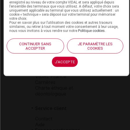
enregistré au niveau de votre compte VIDAL et sera appliqué depuis
Espace produit
l’ensemble des terminaux que vous utilisez. A défaut, votre choix sera
uniquement applicable au terminal que vous utilisez actuellement : un
Boutique
cookie « technique » sera déposé sur votre terminal pour mémoriser
votre choix.
VIDAL Expert
Pour en savoir plus sur l’utilisation des cookies et autres traceurs
VIDAL Hoptimal
similaires, ou retirer à tout moment votre consentement à leur usage,
eVIDAL
nous vous invitons à vous rendre sur notre
Politique cookies
.
VIDAL Mobile
VIDAL widget
CONTINUER SANS
JE PARAMÈTRE LES
VIDAL Sécurisation
ACCEPTER
COOKIES
VIDAL e-Services
Espace institutionnel
J'ACCEPTE
Qui sommes-nous ?
VIDAL France
Carrières
Charte éthique et
déontologique
Service client
Contact
Aide