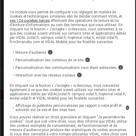
Ce module vous permet de configurer vos réglages en matière de
cookies et technologies similaires afin de décider comment VIDAL et
Laboratoire
ses 124 sociétés tierces
effectuent des opérations de lecture et/ou
d’écriture d’informations au sein des terminaux que vous utilisez. En
cliquant sur le bouton « J’accepte » ci-dessous, vous consentez à ce
Laboratoires Dermatologiques Gamarde
que des cookies soient utilisés sur certains sites et applications édités
par VIDAL (vidal.fr, campus.vidal.fr, hoptimal.vidal.fr, evidal.vidal.fr,
fr.m3manabu.com et VIDAL Mobile) pour les finalités suivantes :
Voir la fiche laboratoire
Mesure d’audience
i
Personnalisation des contenus de ce site
i
Personnalisation des communications vous étant adressées
i
Interaction avec les réseaux sociaux
i
En cliquant sur le bouton « J’accepte » ci-dessous, vous consentez
également à ce que des cookies soient utilisés sur certains sites et
applications édités par VIDAL(vidal.fr, campus.vidal.fr, hoptimal.vidal.fr,
evidal.vidal.fr et VIDAL Mobile) pour les finalités suivantes :
Affichage de publicités personnalisées par rapport à votre profil et
i
activités sur ce site et des sites tiers
Vous pouvez réaliser un choix granulaire en cliquant "Je paramètre les
cookies". Quel que soit votre choix, vous êtes informé que VIDAL utilise
des cookies exemptés de consentement, de fonctionnement et de
mesure d'audience pour produire des statistiques de visites anonymes.
Si vous êtes connecté à votre compte utilisateur VIDAL, votre choix sera