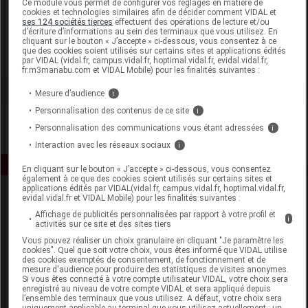
Ce module vous permet de configurer vos réglages en matière de
cookies et technologies similaires afin de décider comment VIDAL et
ses 124 sociétés tierces
effectuent des opérations de lecture et/ou
Efficare
d’écriture d’informations au sein des terminaux que vous utilisez. En
cliquant sur le bouton « J’accepte » ci-dessous, vous consentez à ce
que des cookies soient utilisés sur certains sites et applications édités
Voir la fiche laboratoire
par VIDAL (vidal.fr, campus.vidal.fr, hoptimal.vidal.fr, evidal.vidal.fr,
fr.m3manabu.com et VIDAL Mobile) pour les finalités suivantes :
Mesure d’audience
i
Personnalisation des contenus de ce site
i
Personnalisation des communications vous étant adressées
i
Interaction avec les réseaux sociaux
i
En cliquant sur le bouton « J’accepte » ci-dessous, vous consentez
également à ce que des cookies soient utilisés sur certains sites et
applications édités par VIDAL(vidal.fr, campus.vidal.fr, hoptimal.vidal.fr,
evidal.vidal.fr et VIDAL Mobile) pour les finalités suivantes :
Affichage de publicités personnalisées par rapport à votre profil et
i
activités sur ce site et des sites tiers
Vous pouvez réaliser un choix granulaire en cliquant "Je paramètre les
cookies". Quel que soit votre choix, vous êtes informé que VIDAL utilise
des cookies exemptés de consentement, de fonctionnement et de
Espace produit
mesure d'audience pour produire des statistiques de visites anonymes.
Si vous êtes connecté à votre compte utilisateur VIDAL, votre choix sera
enregistré au niveau de votre compte VIDAL et sera appliqué depuis
Boutique
l’ensemble des terminaux que vous utilisez. A défaut, votre choix sera
VIDAL Expert
uniquement applicable au terminal que vous utilisez actuellement : un