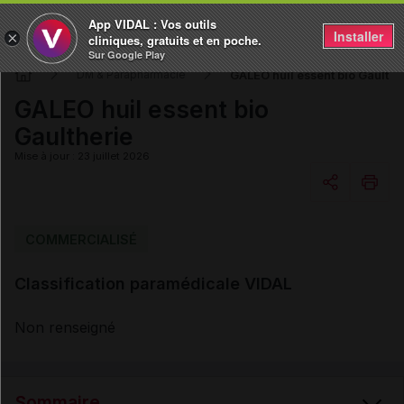
App VIDAL : Vos outils
Installer
×
cliniques, gratuits et en poche.
Sur Google Play
GALEO huil essent bio Gaulthe
DM & Parapharmacie
GALEO huil essent bio
Gaultherie
Mise à jour : 23 juillet 2026
Copier l'url
COMMERCIALISÉ
Classification paramédicale VIDAL
Email
Non renseigné
Sommaire