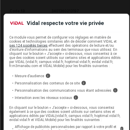
Code 13
3401360213197
Code EAN
3282770107920
Vidal respecte votre vie privée
Labo. Distributeur
Galénic
Remboursement
NR
Ce module vous permet de configurer vos réglages en matière de
cookies et technologies similaires afin de décider comment VIDAL et
ses 124 sociétés tierces
effectuent des opérations de lecture et/ou
d’écriture d’informations au sein des terminaux que vous utilisez. En
cliquant sur le bouton « J’accepte » ci-dessous, vous consentez à ce
que des cookies soient utilisés sur certains sites et applications édités
par VIDAL (vidal.fr, campus.vidal.fr, hoptimal.vidal.fr, evidal.vidal.fr,
fr.m3manabu.com et VIDAL Mobile) pour les finalités suivantes :
Laboratoire
Mesure d’audience
i
Galénic
Personnalisation des contenus de ce site
i
Personnalisation des communications vous étant adressées
i
Voir la fiche laboratoire
Interaction avec les réseaux sociaux
i
En cliquant sur le bouton « J’accepte » ci-dessous, vous consentez
également à ce que des cookies soient utilisés sur certains sites et
applications édités par VIDAL(vidal.fr, campus.vidal.fr, hoptimal.vidal.fr,
evidal.vidal.fr et VIDAL Mobile) pour les finalités suivantes :
Affichage de publicités personnalisées par rapport à votre profil et
i