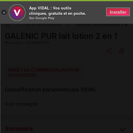
App VIDAL : Vos outils
Installer
×
cliniques, gratuits et en poche.
Sur Google Play
GALENIC PUR lait lotion 2 en 1
DM & Parapharmacie
GALENIC PUR lait lotion 2 en 1
Mise à jour : 23 juillet 2026
Copier l'url
ARRÊT DE COMMERCIALISATION
(01/04/2025)
Email
Classification paramédicale VIDAL
Non renseigné
Sommaire