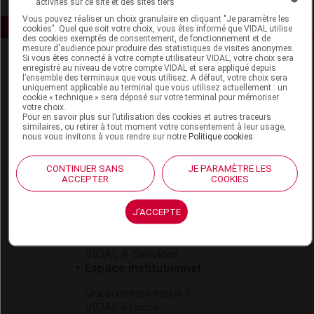
activités sur ce site et des sites tiers
Vous pouvez réaliser un choix granulaire en cliquant "Je paramètre les
cookies". Quel que soit votre choix, vous êtes informé que VIDAL utilise
des cookies exemptés de consentement, de fonctionnement et de
mesure d'audience pour produire des statistiques de visites anonymes.
Si vous êtes connecté à votre compte utilisateur VIDAL, votre choix sera
enregistré au niveau de votre compte VIDAL et sera appliqué depuis
l’ensemble des terminaux que vous utilisez. A défaut, votre choix sera
uniquement applicable au terminal que vous utilisez actuellement : un
cookie « technique » sera déposé sur votre terminal pour mémoriser
votre choix.
Pour en savoir plus sur l’utilisation des cookies et autres traceurs
similaires, ou retirer à tout moment votre consentement à leur usage,
Espace produit
nous vous invitons à vous rendre sur notre
Politique cookies
.
Boutique
VIDAL Expert
CONTINUER SANS
JE PARAMÈTRE LES
ACCEPTER
COOKIES
VIDAL Hoptimal
eVIDAL
VIDAL Mobile
J'ACCEPTE
VIDAL widget
VIDAL Sécurisation
VIDAL e-Services
Espace institutionnel
Qui sommes-nous ?
VIDAL France