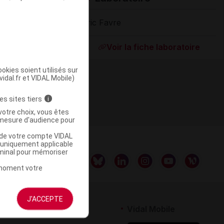
Eric Favre
Supprimé
Voir la fiche laboratoire
okies soient utilisés sur
vidal.fr et VIDAL Mobile)
es sites tiers
i
votre choix, vous êtes
mesure d'audience pour
u de votre compte VIDAL
a uniquement applicable
rminal pour mémoriser
t moment votre
J'ACCEPTE
rtenaires
Vidal Mobile