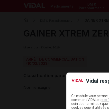
DM &
Médicaments
Parapharmacie
GAINER XTREM
DM & Parapharmacie
GAINER XTREM ZERO
Mise à jour : 23 juillet 2026
ARRÊT DE COMMERCIALISATION
(10/02/2023)
Classification paramédicale VIDAL
Vidal res
Non renseigné
Ce module vous permet d
comment VIDAL et
ses 
sein des terminaux que v
cookies soient utilisés s