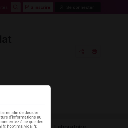
ités
S'inscrire
Se connecter
Rechercher
lat
Copier l'url
Email
aires afin de décider
iture d’informations au
s consentez à ce que des
Laboratoire
fr, hoptimal.vidal.fr,