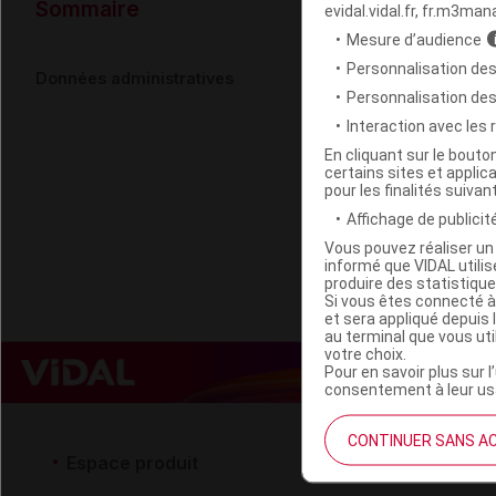
Données ad
Sommaire
evidal.vidal.fr, fr.m3man
Mesure d’audience
Personnalisation des
GAINER XTR
Données administratives
Personnalisation de
Interaction avec les
Code EAN
En cliquant sur le bout
certains sites et applica
Labo. Distributeu
pour les finalités suivan
Remboursement
Affichage de publicité
Vous pouvez réaliser un 
informé que VIDAL util
produire des statistiqu
Si vous êtes connecté à
et sera appliqué depuis 
au terminal que vous ut
votre choix.
Pour en savoir plus sur l
consentement à leur usa
CONTINUER SANS A
Espace produit
Espace 