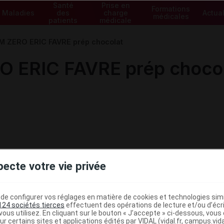
Santé
Prise en
Formations
Maladies
des
charge
Actual
médicales
patients
médicale
 ZERO ERIC FAVRE prép chocolat
 ERIC FAVRE prép choco
pecte votre vie privée
e configurer vos réglages en matière de cookies et technologies simil
124 sociétés tierces
effectuent des opérations de lecture et/ou d’écr
ous utilisez. En cliquant sur le bouton « J’accepte » ci-dessous, vou
ur certains sites et applications édités par VIDAL (vidal.fr, campus.vidal.