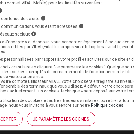
ministratives
abu.com et VIDAL Mobile) pour les finalités suivantes :
i
 contenus de ce site
i
EM ZERO ERIC FAVRE Prép chocolat Pot/3kg
s communications vous étant adressées
i
 réseaux sociaux
i
3525722022590
on « J’accepte » ci-dessous, vous consentez également à ce que des co
tions édités par VIDAL(vidal.fr, campus.vidal.fr, hoptimal.vidal.fr, evidal.
r
Les Trois Chênes
tes :
NR
s personnalisées par rapport à votre profil et activités sur ce site et d
choix granulaire en cliquant "Je paramètre les cookies". Quel que soit 
ise des cookies exemptés de consentement, de fonctionnement et de 
es de visites anonymes.
 votre compte utilisateur VIDAL, votre choix sera enregistré au nivea
l’ensemble des terminaux que vous utilisez. A défaut, votre choix ser
ilisez actuellement : un cookie « technique » sera déposé sur votre te
’utilisation des cookies et autres traceurs similaires, ou retirer à tou
ge, nous vous invitons à vous rendre sur notre
Politique cookies
.
CCEPTER
JE PARAMÈTRE LES COOKIES
institutionnel
Espace pa