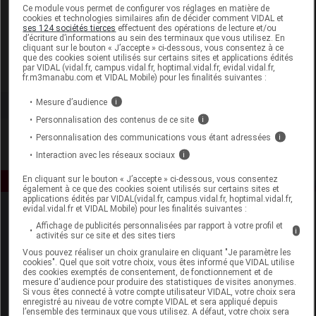
Laboratoire
Ce module vous permet de configurer vos réglages en matière de
cookies et technologies similaires afin de décider comment VIDAL et
ses 124 sociétés tierces
effectuent des opérations de lecture et/ou
d’écriture d’informations au sein des terminaux que vous utilisez. En
Adisphar
cliquant sur le bouton « J’accepte » ci-dessous, vous consentez à ce
que des cookies soient utilisés sur certains sites et applications édités
par VIDAL (vidal.fr, campus.vidal.fr, hoptimal.vidal.fr, evidal.vidal.fr,
Voir la fiche laboratoire
fr.m3manabu.com et VIDAL Mobile) pour les finalités suivantes :
Mesure d’audience
i
Personnalisation des contenus de ce site
i
Personnalisation des communications vous étant adressées
i
Interaction avec les réseaux sociaux
i
En cliquant sur le bouton « J’accepte » ci-dessous, vous consentez
également à ce que des cookies soient utilisés sur certains sites et
applications édités par VIDAL(vidal.fr, campus.vidal.fr, hoptimal.vidal.fr,
evidal.vidal.fr et VIDAL Mobile) pour les finalités suivantes :
Affichage de publicités personnalisées par rapport à votre profil et
i
activités sur ce site et des sites tiers
Vous pouvez réaliser un choix granulaire en cliquant "Je paramètre les
cookies". Quel que soit votre choix, vous êtes informé que VIDAL utilise
des cookies exemptés de consentement, de fonctionnement et de
mesure d'audience pour produire des statistiques de visites anonymes.
Espace produit
Si vous êtes connecté à votre compte utilisateur VIDAL, votre choix sera
enregistré au niveau de votre compte VIDAL et sera appliqué depuis
Boutique
l’ensemble des terminaux que vous utilisez. A défaut, votre choix sera