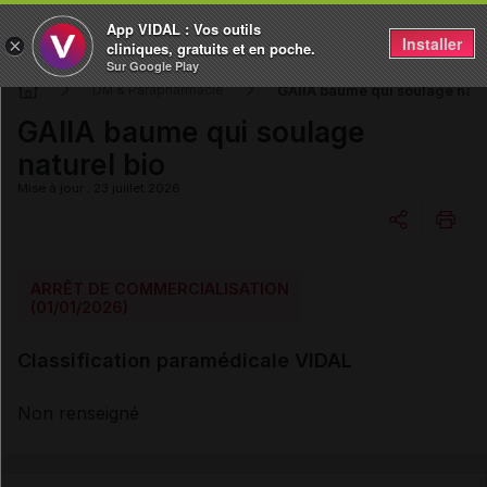
App VIDAL : Vos outils
Installer
×
cliniques, gratuits et en poche.
Sur Google Play
GAIIA baume qui soulage natu
DM & Parapharmacie
GAIIA baume qui soulage
naturel bio
Mise à jour : 23 juillet 2026
Copier l'url
ARRÊT DE COMMERCIALISATION
(01/01/2026)
Email
Classification paramédicale VIDAL
Non renseigné