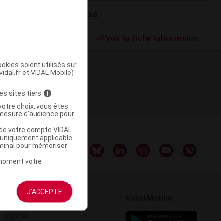
Gaia
ommercialisé
Voir la fiche laboratoire
okies soient utilisés sur
vidal.fr et VIDAL Mobile)
es sites tiers
i
votre choix, vous êtes
mesure d'audience pour
u de votre compte VIDAL
a uniquement applicable
rminal pour mémoriser
t moment votre
J'ACCEPTE
rtenaires
Vidal Mobile
 logiciel