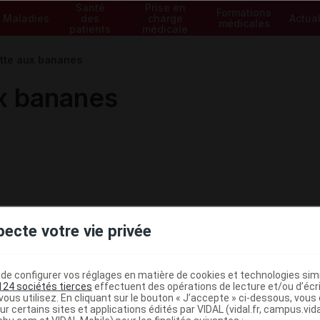
Santé
Prise en
Formations
Maladies
des
charge
Actual
médicales
patients
médicale
tte aux bananes
x bananes
pecte votre vie privée
e configurer vos réglages en matière de cookies et technologies simil
124 sociétés tierces
effectuent des opérations de lecture et/ou d’écr
ous utilisez. En cliquant sur le bouton « J’accepte » ci-dessous, vou
ministratives
ur certains sites et applications édités par VIDAL (vidal.fr, campus.vidal.