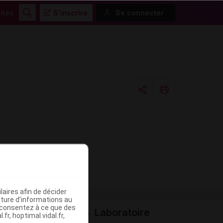
ités
S'inscrire
Se connecter
Rechercher
Copier l'url
Email
aires afin de décider
iture d’informations au
s consentez à ce que des
Laboratoire
fr, hoptimal.vidal.fr,