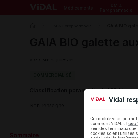
DM &
Médicaments
Parapharmacie
GAIA BIO gale
DM & Parapharmacie
GAIA BIO galette au
Mise à jour : 23 juillet 2026
COMMERCIALISÉ
Classification paramédicale VIDAL
Vidal res
Non renseigné
Ce module vous permet d
comment VIDAL et
ses 
sein des terminaux que v
Données ad
cookies soient utilisés s
Sommaire