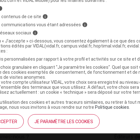
abu.com et VIDAL Mobile) pour les finalités suivantes :
i
lette aux bananes B/2x100g
C
 contenus de ce site
i
s communications vous étant adressées
i
 réseaux sociaux
i
3464875070051
on « J’accepte » ci-dessous, vous consentez également à ce que des co
r
Gaia
tions édités par VIDAL(vidal.fr, campus.vidal.fr, hoptimal.vidal.fr, evidal.
NR
tes :
s personnalisées par rapport à votre profil et activités sur ce site et d
choix granulaire en cliquant "Je paramètre les cookies". Quel que soit 
ise des cookies exemptés de consentement, de fonctionnement et de 
es de visites anonymes.
 votre compte utilisateur VIDAL, votre choix sera enregistré au nivea
l’ensemble des terminaux que vous utilisez. A défaut, votre choix ser
ilisez actuellement : un cookie « technique » sera déposé sur votre te
’utilisation des cookies et autres traceurs similaires, ou retirer à tou
ge, nous vous invitons à vous rendre sur notre
Politique cookies
.
CCEPTER
JE PARAMÈTRE LES COOKIES
institutionnel
Espace pa
mmes-nous ?
Éditeurs de