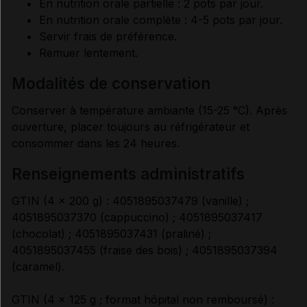
En nutrition orale partielle : 2 pots par jour.
En nutrition orale complète : 4-5 pots par jour.
Servir frais de préférence.
Remuer lentement.
modalités de conservation
Conserver à température ambiante (15-25 °C). Après
ouverture, placer toujours au réfrigérateur et
consommer dans les 24 heures.
renseignements administratifs
GTIN (4 × 200 g) : 4051895037479 (vanille) ;
4051895037370 (cappuccino) ; 4051895037417
(chocolat) ; 4051895037431 (praliné) ;
4051895037455 (fraise des bois) ; 4051895037394
(caramel).
GTIN (4 × 125 g ; format hôpital non remboursé) :