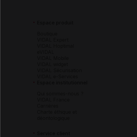
Espace produit
Boutique
VIDAL Expert
VIDAL Hoptimal
eVIDAL
VIDAL Mobile
VIDAL widget
VIDAL Sécurisation
VIDAL e-Services
Espace institutionnel
Qui sommes-nous ?
VIDAL France
Carrières
Charte éthique et
déontologique
Service client