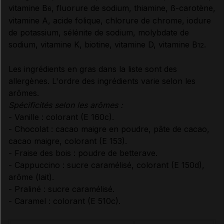
vitamine B
, fluorure de sodium, thiamine, ß-carotène,
6
vitamine A, acide folique, chlorure de chrome, iodure
de potassium, sélénite de sodium, molybdate de
sodium, vitamine K, biotine, vitamine D, vitamine B
.
12
Les ingrédients en gras dans la liste sont des
allergènes. L'ordre des ingrédients varie selon les
arômes.
Spécificités selon les arômes :
- Vanille : colorant (E 160c).
- Chocolat : cacao maigre en poudre, pâte de cacao,
cacao maigre, colorant (E 153).
- Fraise des bois : poudre de betterave.
- Cappuccino : sucre caramélisé, colorant (E 150d),
arôme (lait).
- Praliné : sucre caramélisé.
- Caramel : colorant (E 510c).