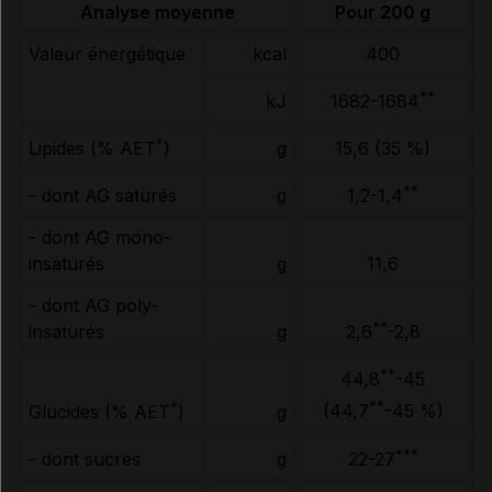
Analyse moyenne
Pour 200 g
Valeur énergétique
kcal
400
**
kJ
1682-1684
*
g
15,6 (35 %)
Lipides (% AET
)
**
- dont AG saturés
g
1,2-1,4
- dont AG mono-
insaturés
g
11,6
- dont AG poly-
**
insaturés
g
2,6
-2,8
**
44,8
-45
**
*
(44,7
-45 %)
g
Glucides (% AET
)
***
- dont sucres
g
22-27