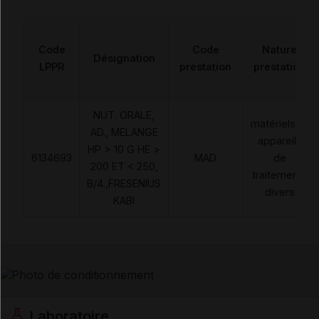
Code
Code
Nature
Désignation
LPPR
prestation
prestation
NUT. ORALE,
matériels et
AD., MELANGE
appareils
HP > 10 G HE >
6134693
MAD
de
200 ET < 250,
traitements
B/4.,FRESENIUS
divers
KABI
Laboratoire