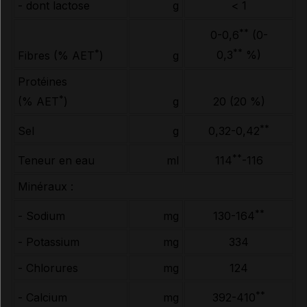
- dont lactose
g
< 1
**
0-0,6
(0-
**
*
0,3
%)
g
Fibres (% AET
)
Protéines
*
g
20 (20 %)
(% AET
)
**
Sel
g
0,32-0,42
**
Teneur en eau
ml
114
-116
Minéraux :
**
- Sodium
mg
130-164
- Potassium
mg
334
- Chlorures
mg
124
**
- Calcium
mg
392-410