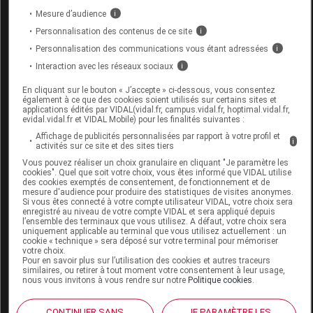
- Acide
Mesure d’audience
i
pantothénique
mg
3
Personnalisation des contenus de ce site
i
Personnalisation des communications vous étant adressées
i
- Biotine
µg
18,8
Interaction avec les réseaux sociaux
i
- Acide folique
µg
125
En cliquant sur le bouton « J’accepte » ci-dessous, vous consentez
également à ce que des cookies soient utilisés sur certains sites et
- C
mg
38
applications édités par VIDAL(vidal.fr, campus.vidal.fr, hoptimal.vidal.fr,
evidal.vidal.fr et VIDAL Mobile) pour les finalités suivantes :
*
AET : apport énergétique total.
Affichage de publicités personnalisées par rapport à votre profil et
i
activités sur ce site et des sites tiers
**
Chocolat.
Vous pouvez réaliser un choix granulaire en cliquant "Je paramètre les
***
cookies". Quel que soit votre choix, vous êtes informé que VIDAL utilise
Vanille : 22,1 g ; caramel : 26,7 g ;
des cookies exemptés de consentement, de fonctionnement et de
praliné/cappuccino/fraise des bois : 26,8 g ; chocolat :
mesure d'audience pour produire des statistiques de visites anonymes.
Si vous êtes connecté à votre compte utilisateur VIDAL, votre choix sera
27,1 g.
enregistré au niveau de votre compte VIDAL et sera appliqué depuis
l’ensemble des terminaux que vous utilisez. A défaut, votre choix sera
uniquement applicable au terminal que vous utilisez actuellement : un
cookie « technique » sera déposé sur votre terminal pour mémoriser
votre choix.
Pour en savoir plus sur l’utilisation des cookies et autres traceurs
similaires, ou retirer à tout moment votre consentement à leur usage,
propriétés et indications
nous vous invitons à vous rendre sur notre
Politique cookies
.
Pour les besoins nutritionnels en cas de dénutrition
CONTINUER SANS
JE PARAMÈTRE LES