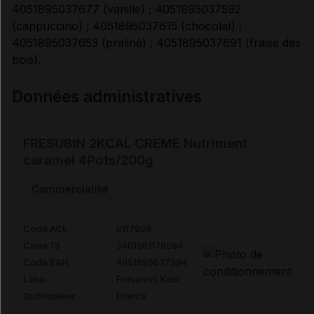
4051895037677 (vanille) ; 4051895037592
(cappuccino) ; 4051895037615 (chocolat) ;
4051895037653 (praliné) ; 4051895037691 (fraise des
bois).
Données administratives
FRESUBIN 2KCAL CREME Nutriment
caramel 4Pots/200g
Commercialisé
Code ACL
6117909
Code 13
3401561179094
Code EAN
4051895037394
Labo.
Fresenius Kabi
Distributeur
France