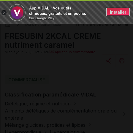
App VIDAL : Vos outils
Installer
×
cliniques, gratuits et en poche.
Sur Google Play
FRESUBIN 2KCAL CREME nutri
DM & Parapharmacie
FRESUBIN 2KCAL CREME
nutriment caramel
Mise à jour : 23 juillet 2026
Ajouter un commentaire
Copier l'url
COMMERCIALISÉ
Classification paramédicale VIDAL
Email
Diététique, régime et nutrition
Aliments diététiques de complémentation orale ou
entérale
Mélange glucides, protides et lipides
Hyperprotidique
Hypercalorique