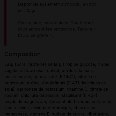
Disponible également à l'hôpital, en pot
RENSEIGNEMENTS ADMINISTRATIFS
de 125 g.
Sans gluten, sans lactose. Conditionné
Données administratives
sous atmosphère protectrice. Texture :
IDDSI de grade 4.
composition
Eau, sucre, protéines de
lait
, sirop de glucose, huiles
végétales (tournesol, colza), amidon de maïs,
maltodextrine, épaississant (E 1442), citrate de
potassium, arôme, émulsifiants (E 471, lécithines de
soja
), carbonate de potassium, vitamine C, citrate de
sodium, chlorure de sodium, stabilisant (E 407),
oxyde de magnésium, diphosphate ferrique, sulfate de
zinc, niacine, acide pantothénique, chlorure de
manganèse, vitamine E, sulfate de cuivre, riboflavine,