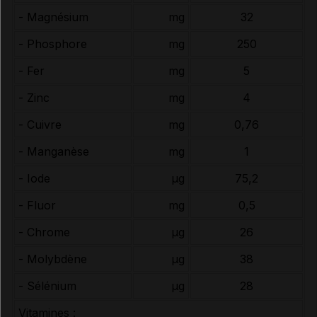
- Magnésium
mg
32
- Phosphore
mg
250
- Fer
mg
5
- Zinc
mg
4
- Cuivre
mg
0,76
- Manganèse
mg
1
- Iode
µg
75,2
- Fluor
mg
0,5
- Chrome
µg
26
- Molybdène
µg
38
- Sélénium
µg
28
Vitamines :