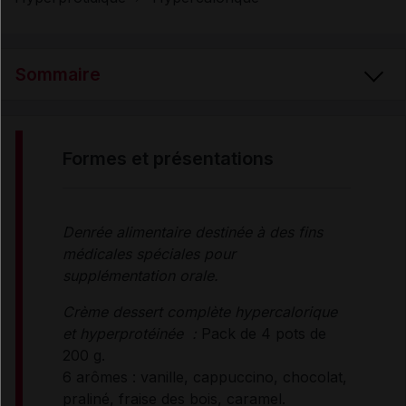
Sommaire
FORMES et PRÉSENTATIONS
formes et présentations
COMPOSITION
Denrée alimentaire destinée à des fins
médicales spéciales pour
PROPRIÉTÉS ET INDICATIONS
supplémentation orale.
Crème dessert complète hypercalorique
CONSEILS D'UTILISATION
et hyperprotéinée :
Pack de 4 pots de
200 g.
6 arômes : vanille, cappuccino, chocolat,
MODALITÉS DE CONSERVATION
praliné, fraise des bois, caramel.