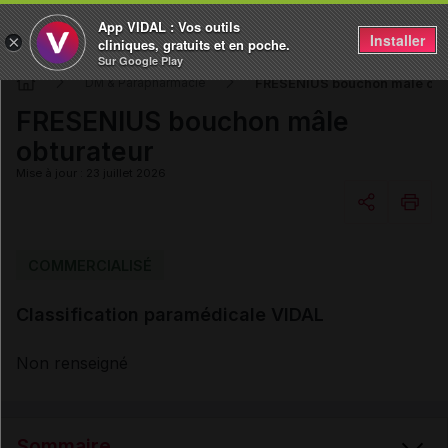
App VIDAL : Vos outils
Installer
×
cliniques, gratuits et en poche.
Sur Google Play
FRESENIUS bouchon mâle obt
DM & Parapharmacie
FRESENIUS bouchon mâle
obturateur
Mise à jour : 23 juillet 2026
Copier l'url
COMMERCIALISÉ
Classification paramédicale VIDAL
Email
Non renseigné
Sommaire