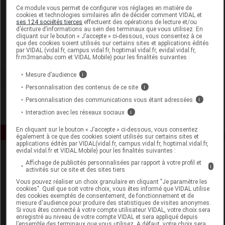
Laboratoire
Ce module vous permet de configurer vos réglages en matière de
cookies et technologies similaires afin de décider comment VIDAL et
ses 124 sociétés tierces
effectuent des opérations de lecture et/ou
d’écriture d’informations au sein des terminaux que vous utilisez. En
Fresenius Kabi France
cliquant sur le bouton « J’accepte » ci-dessous, vous consentez à ce
que des cookies soient utilisés sur certains sites et applications édités
par VIDAL (vidal.fr, campus.vidal.fr, hoptimal.vidal.fr, evidal.vidal.fr,
Voir la fiche laboratoire
fr.m3manabu.com et VIDAL Mobile) pour les finalités suivantes :
Mesure d’audience
i
Personnalisation des contenus de ce site
i
Personnalisation des communications vous étant adressées
i
Interaction avec les réseaux sociaux
i
En cliquant sur le bouton « J’accepte » ci-dessous, vous consentez
également à ce que des cookies soient utilisés sur certains sites et
applications édités par VIDAL(vidal.fr, campus.vidal.fr, hoptimal.vidal.fr,
evidal.vidal.fr et VIDAL Mobile) pour les finalités suivantes :
Affichage de publicités personnalisées par rapport à votre profil et
i
activités sur ce site et des sites tiers
Vous pouvez réaliser un choix granulaire en cliquant "Je paramètre les
cookies". Quel que soit votre choix, vous êtes informé que VIDAL utilise
des cookies exemptés de consentement, de fonctionnement et de
mesure d'audience pour produire des statistiques de visites anonymes.
Espace produit
Si vous êtes connecté à votre compte utilisateur VIDAL, votre choix sera
enregistré au niveau de votre compte VIDAL et sera appliqué depuis
Boutique
l’ensemble des terminaux que vous utilisez. A défaut, votre choix sera