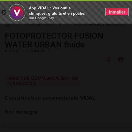
App VIDAL : Vos outils
Installer
×
cliniques, gratuits et en poche.
Sur Google Play
FOTOPROTECTOR FUSION WAT
DM & Parapharmacie
FOTOPROTECTOR FUSION
WATER URBAN fluide
Mise à jour : 23 juillet 2026
Copier l'url
ARRÊT DE COMMERCIALISATION
(08/02/2022)
Email
Classification paramédicale VIDAL
Non renseigné