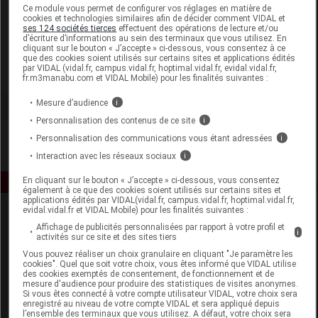
Laboratoire
Ce module vous permet de configurer vos réglages en matière de
cookies et technologies similaires afin de décider comment VIDAL et
ses 124 sociétés tierces
effectuent des opérations de lecture et/ou
d’écriture d’informations au sein des terminaux que vous utilisez. En
ISDIN Auriga
cliquant sur le bouton « J’accepte » ci-dessous, vous consentez à ce
que des cookies soient utilisés sur certains sites et applications édités
par VIDAL (vidal.fr, campus.vidal.fr, hoptimal.vidal.fr, evidal.vidal.fr,
Voir la fiche laboratoire
fr.m3manabu.com et VIDAL Mobile) pour les finalités suivantes :
Mesure d’audience
i
Personnalisation des contenus de ce site
i
Personnalisation des communications vous étant adressées
i
Interaction avec les réseaux sociaux
i
En cliquant sur le bouton « J’accepte » ci-dessous, vous consentez
également à ce que des cookies soient utilisés sur certains sites et
applications édités par VIDAL(vidal.fr, campus.vidal.fr, hoptimal.vidal.fr,
evidal.vidal.fr et VIDAL Mobile) pour les finalités suivantes :
Affichage de publicités personnalisées par rapport à votre profil et
i
activités sur ce site et des sites tiers
Vous pouvez réaliser un choix granulaire en cliquant "Je paramètre les
cookies". Quel que soit votre choix, vous êtes informé que VIDAL utilise
des cookies exemptés de consentement, de fonctionnement et de
mesure d'audience pour produire des statistiques de visites anonymes.
Espace produit
Si vous êtes connecté à votre compte utilisateur VIDAL, votre choix sera
enregistré au niveau de votre compte VIDAL et sera appliqué depuis
Boutique
l’ensemble des terminaux que vous utilisez. A défaut, votre choix sera