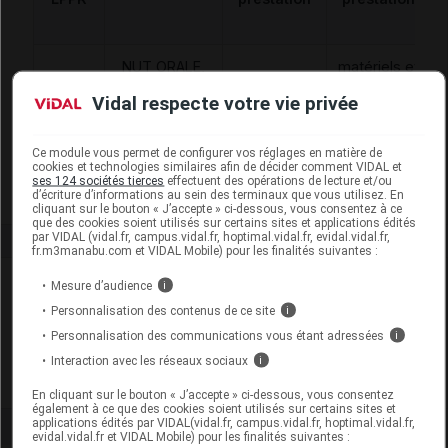
NUT ORALE,
matériels et
AD., MEL
appareils
Vidal respecte votre vie privée
6136114
POLY NP.
MAD
de
HE,>OU= 200
traitements
Ce module vous permet de configurer vos réglages en matière de
ET
divers
cookies et technologies similaires afin de décider comment VIDAL et
ses 124 sociétés tierces
effectuent des opérations de lecture et/ou
d’écriture d’informations au sein des terminaux que vous utilisez. En
cliquant sur le bouton « J’accepte » ci-dessous, vous consentez à ce
que des cookies soient utilisés sur certains sites et applications édités
par VIDAL (vidal.fr, campus.vidal.fr, hoptimal.vidal.fr, evidal.vidal.fr,
fr.m3manabu.com et VIDAL Mobile) pour les finalités suivantes :
Laboratoire
Mesure d’audience
i
Personnalisation des contenus de ce site
i
Nutricia Nutrition Clinique
Personnalisation des communications vous étant adressées
i
Interaction avec les réseaux sociaux
i
Voir la fiche laboratoire
En cliquant sur le bouton « J’accepte » ci-dessous, vous consentez
également à ce que des cookies soient utilisés sur certains sites et
applications édités par VIDAL(vidal.fr, campus.vidal.fr, hoptimal.vidal.fr,
evidal.vidal.fr et VIDAL Mobile) pour les finalités suivantes :