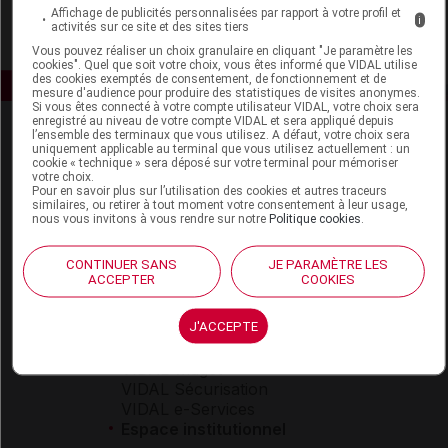
Affichage de publicités personnalisées par rapport à votre profil et
i
activités sur ce site et des sites tiers
Vous pouvez réaliser un choix granulaire en cliquant "Je paramètre les
cookies". Quel que soit votre choix, vous êtes informé que VIDAL utilise
des cookies exemptés de consentement, de fonctionnement et de
mesure d'audience pour produire des statistiques de visites anonymes.
Si vous êtes connecté à votre compte utilisateur VIDAL, votre choix sera
enregistré au niveau de votre compte VIDAL et sera appliqué depuis
l’ensemble des terminaux que vous utilisez. A défaut, votre choix sera
uniquement applicable au terminal que vous utilisez actuellement : un
cookie « technique » sera déposé sur votre terminal pour mémoriser
votre choix.
Pour en savoir plus sur l’utilisation des cookies et autres traceurs
similaires, ou retirer à tout moment votre consentement à leur usage,
nous vous invitons à vous rendre sur notre
Politique cookies
.
Espace produit
CONTINUER SANS
JE PARAMÈTRE LES
Boutique
ACCEPTER
COOKIES
VIDAL Expert
VIDAL Hoptimal
J'ACCEPTE
eVIDAL
VIDAL Mobile
VIDAL widget
VIDAL Sécurisation
VIDAL e-Services
Espace institutionnel