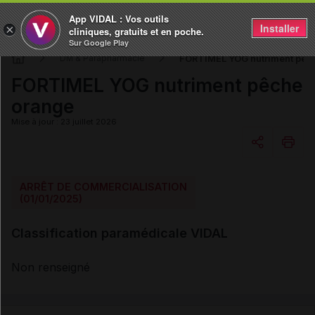
App VIDAL : Vos outils
Installer
×
cliniques, gratuits et en poche.
Sur Google Play
FORTIMEL YOG nutriment pêc
DM & Parapharmacie
FORTIMEL YOG nutriment pêche
orange
Mise à jour : 23 juillet 2026
Copier l'url
ARRÊT DE COMMERCIALISATION
(01/01/2025)
Email
Classification paramédicale VIDAL
Non renseigné