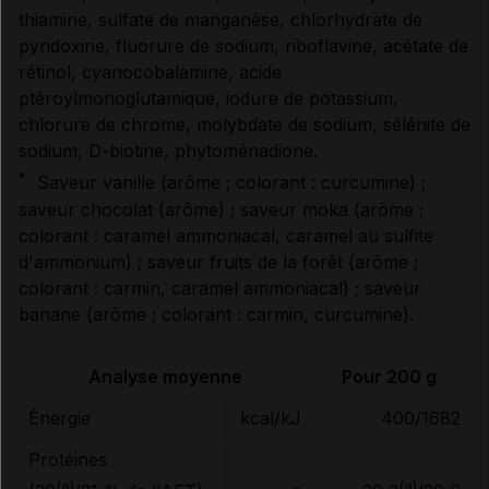
thiamine, sulfate de manganèse, chlorhydrate de
pyridoxine, fluorure de sodium, riboflavine, acétate de
rétinol, cyanocobalamine, acide
ptéroylmonoglutamique, iodure de potassium,
chlorure de chrome, molybdate de sodium, sélénite de
sodium, D-biotine, phytoménadione.
*
Saveur vanille (arôme ; colorant : curcumine) ;
saveur chocolat (arôme) ; saveur moka (arôme ;
colorant : caramel ammoniacal, caramel au sulfite
d'ammonium) ; saveur fruits de la forêt (arôme ;
colorant : carmin, caramel ammoniacal) ; saveur
banane (arôme ; colorant : carmin, curcumine).
Analyse moyenne
Pour 200 g
Énergie
kcal/kJ
400/1682
Protéines
(a)
(a)