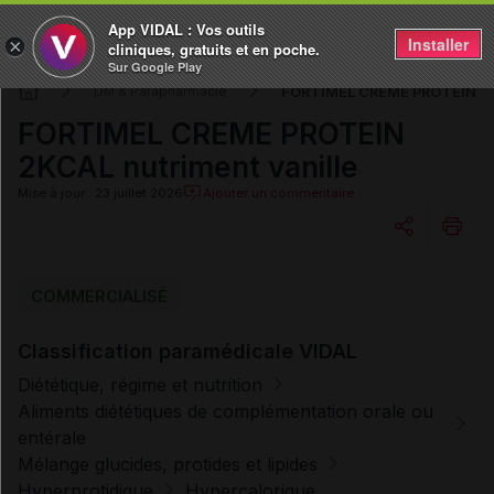
App VIDAL : Vos outils
Installer
×
cliniques, gratuits et en poche.
Sur Google Play
FORTIMEL CREME PROTEIN 2KC
DM & Parapharmacie
FORTIMEL CREME PROTEIN
2KCAL nutriment vanille
Mise à jour : 23 juillet 2026
Ajouter un commentaire
Copier l'url
COMMERCIALISÉ
Classification paramédicale VIDAL
Email
Diététique, régime et nutrition
Aliments diététiques de complémentation orale ou
entérale
Mélange glucides, protides et lipides
Hyperprotidique
Hypercalorique