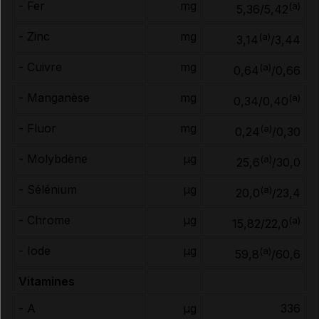
- Fer
mg
(a)
5,36/5,42
- Zinc
mg
(a)
3,14
/3,44
- Cuivre
mg
(a)
0,64
/0,66
- Manganèse
mg
(a)
0,34/0,40
- Fluor
mg
(a)
0,24
/0,30
- Molybdène
µg
(a)
25,6
/30,0
- Sélénium
µg
(a)
20,0
/23,4
- Chrome
µg
(a)
15,82/22,0
- Iode
µg
(a)
59,8
/60,6
Vitamines
- A
µg
336