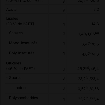
g
(20
/21 % de l'AET)
20,2
/20,6
Azote
g
3,2
Lipides
(33 % de l'AET)
g
14,8
- Saturés
g
(a)
1,48/1,86
- Mono-insaturés
g
(a)
8,4
/8,6
- Poly-insaturés
g
(a)
4,6
/4,8
Glucides
(a)
(46 % de l'AET)
g
46,2
/46,4
- Sucres
g
(a)
23,2
/23,4
- Lactose
g
(a)
0,52
/0,56
- Polysaccharides
(a)
g
22,2
/22,4