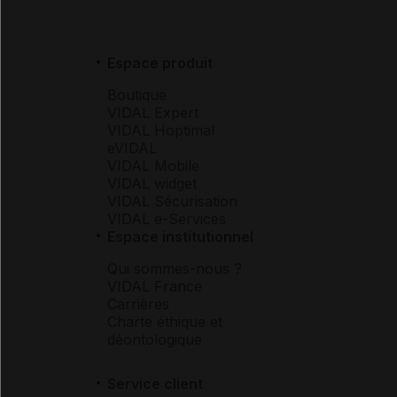
Espace produit
Boutique
VIDAL Expert
VIDAL Hoptimal
eVIDAL
VIDAL Mobile
VIDAL widget
VIDAL Sécurisation
VIDAL e-Services
Espace institutionnel
Qui sommes-nous ?
VIDAL France
Carrières
Charte éthique et
déontologique
Service client