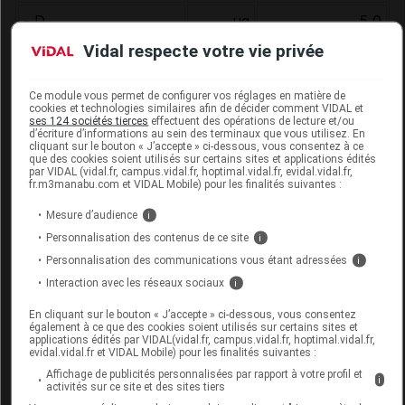
- D
µg
5,0
Vidal respecte votre vie privée
- E
mg Eα-
(a)
6,28
/6,44
T
Ce module vous permet de configurer vos réglages en matière de
cookies et technologies similaires afin de décider comment VIDAL et
- K
µg
(a)
23,6
/24,0
ses 124 sociétés tierces
effectuent des opérations de lecture et/ou
d’écriture d’informations au sein des terminaux que vous utilisez. En
cliquant sur le bouton « J’accepte » ci-dessous, vous consentez à ce
- Thiamine (B
)
mg
0,64
1
que des cookies soient utilisés sur certains sites et applications édités
par VIDAL (vidal.fr, campus.vidal.fr, hoptimal.vidal.fr, evidal.vidal.fr,
- Riboflavine (B
)
mg
0,72
fr.m3manabu.com et VIDAL Mobile) pour les finalités suivantes :
2
Mesure d’audience
i
- Niacine (B
)
mg
3,36 (8,3)/3,44
3
Personnalisation des contenus de ce site
i
(mg EN)
(a)
(8,28)
Personnalisation des communications vous étant adressées
i
- Acide pantothénique
mg
2,14
Interaction avec les réseaux sociaux
i
- B
mg
0,74
En cliquant sur le bouton « J’accepte » ci-dessous, vous consentez
6
également à ce que des cookies soient utilisés sur certains sites et
applications édités par VIDAL(vidal.fr, campus.vidal.fr, hoptimal.vidal.fr,
- Acide folique
µg
102,6
evidal.vidal.fr et VIDAL Mobile) pour les finalités suivantes :
Affichage de publicités personnalisées par rapport à votre profil et
i
- B
µg
(a)
12
activités sur ce site et des sites tiers
1,58
/1,68