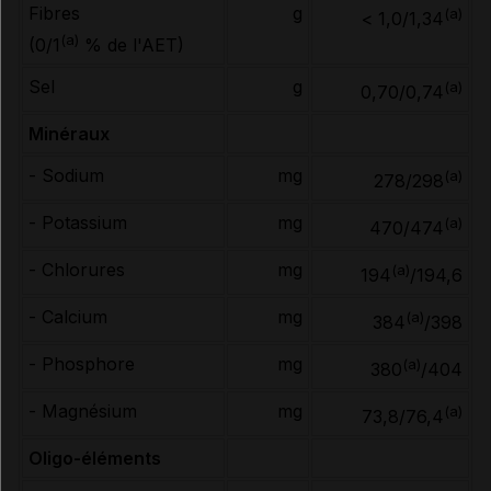
Fibres
g
(a)
< 1,0/1,34
(a)
(0/1
% de l'AET)
Sel
g
(a)
0,70/0,74
Minéraux
- Sodium
mg
(a)
278/298
- Potassium
mg
(a)
470/474
- Chlorures
mg
(a)
194
/194,6
- Calcium
mg
(a)
384
/398
- Phosphore
mg
(a)
380
/404
- Magnésium
mg
(a)
73,8/76,4
Oligo-éléments