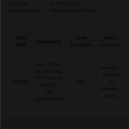
Code EAN
8716900590351
Labo. Distributeur
Nutricia Nutrition Clinique
Code
Code
Nature
Désignation
LPPR
prestation
prestation
NUT. ORALE,
matériels et
AD., MELANGE
appareils
HP > 10 G HE
6185740
MAD
de
> 200 ET <
traitements
250,
divers
B/4.,NUTRICIA