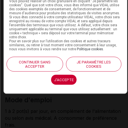
Vous pouvez réaliser un choix granulaire en cliquant "Je paramètre les
cookies". Quel que soit votre choix, vous êtes informé que VIDAL utilise
- Biotine
µg
14,84
des cookies exemptés de consentement, de fonctionnement et de
mesure d'audience pour produire des statistiques de visites anonymes.
- C
mg
38,8
Si vous êtes connecté à votre compte utilisateur VIDAL, votre choix sera
enregistré au niveau de votre compte VIDAL et sera appliqué depuis
l’ensemble des terminaux que vous utilisez. A défaut, votre choix sera
Autres
uniquement applicable au terminal que vous utilisez actuellement : un
cookie « technique » sera déposé sur votre terminal pour mémoriser
votre choix.
Choline
mg
163,6
Pour en savoir plus sur l’utilisation des cookies et autres traceurs
similaires, ou retirer à tout moment votre consentement à leur usage,
(a)
Saveur chocolat.
nous vous invitons à vous rendre sur notre
Politique cookies
.
CONTINUER SANS
JE PARAMÈTRE LES
ACCEPTER
COOKIES
indications
J'ACCEPTE
Pour les besoins nutritionnels en cas de dénutrition
associée à une maladie.
mode d'emploi
1 à 2 pot(s) par jour, en complément de l'alimentation
ou selon avis médical. A consommer de préférence
frais.