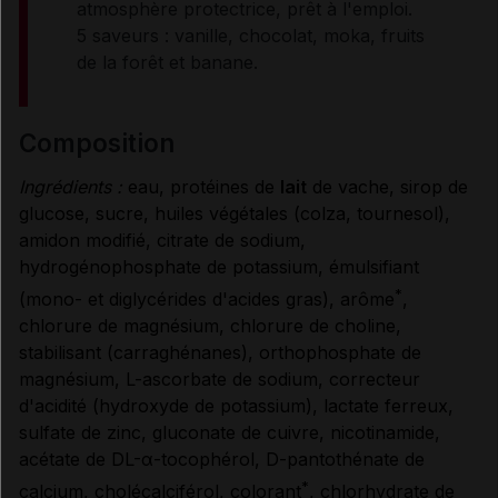
atmosphère protectrice, prêt à l'emploi.
5 saveurs : vanille, chocolat, moka, fruits
CONDITIONS DE CONSERVATION
de la forêt et banane.
RENSEIGNEMENTS ADMINISTRATIFS
composition
Ingrédients :
eau, protéines de
lait
de vache, sirop de
Données administratives
glucose, sucre, huiles végétales (colza, tournesol),
amidon modifié, citrate de sodium,
hydrogénophosphate de potassium, émulsifiant
*
(mono- et diglycérides d'acides gras), arôme
,
chlorure de magnésium, chlorure de choline,
stabilisant (carraghénanes), orthophosphate de
magnésium, L-ascorbate de sodium, correcteur
d'acidité (hydroxyde de potassium), lactate ferreux,
sulfate de zinc, gluconate de cuivre, nicotinamide,
acétate de DL-α-tocophérol, D-pantothénate de
*
calcium, cholécalciférol, colorant
, chlorhydrate de