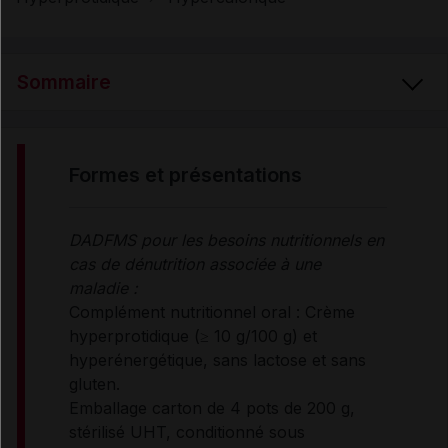
Sommaire
FORMES et PRÉSENTATIONS
formes et présentations
COMPOSITION
DADFMS pour les besoins nutritionnels en
cas de dénutrition associée à une
INDICATIONS
maladie :
Complément nutritionnel oral : Crème
hyperprotidique (≥ 10 g/100 g) et
MODE D'EMPLOI
hyperénergétique, sans lactose et sans
gluten.
Emballage carton de 4 pots de 200 g,
PRÉCAUTIONS D'EMPLOI
stérilisé UHT, conditionné sous