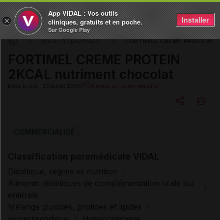
App VIDAL : Vos outils
Installer
×
cliniques, gratuits et en poche.
Sur Google Play
FORTIMEL CREME PROTEIN 2KC
DM & Parapharmacie
FORTIMEL CREME PROTEIN
2KCAL nutriment chocolat
Mise à jour : 23 juillet 2026
Ajouter un commentaire
Copier l'url
COMMERCIALISÉ
Classification paramédicale VIDAL
Email
Diététique, régime et nutrition
Aliments diététiques de complémentation orale ou
entérale
Mélange glucides, protides et lipides
Hyperprotidique
Hypercalorique