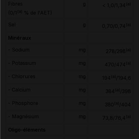
Fibres
g
(a)
< 1,0/1,34
(a)
(0/1
% de l'AET)
Sel
g
(a)
0,70/0,74
Minéraux
- Sodium
mg
(a)
278/298
- Potassium
mg
(a)
470/474
- Chlorures
mg
(a)
194
/194,6
- Calcium
mg
(a)
384
/398
- Phosphore
mg
(a)
380
/404
- Magnésium
mg
(a)
73,8/76,4
Oligo-éléments