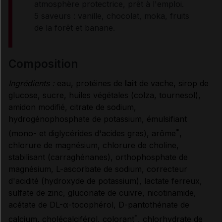
atmosphère protectrice, prêt à l'emploi.
5 saveurs : vanille, chocolat, moka, fruits
CONDITIONS DE CONSERVATION
de la forêt et banane.
RENSEIGNEMENTS ADMINISTRATIFS
composition
Ingrédients :
eau, protéines de
lait
de vache, sirop de
Données administratives
glucose, sucre, huiles végétales (colza, tournesol),
amidon modifié, citrate de sodium,
hydrogénophosphate de potassium, émulsifiant
*
(mono- et diglycérides d'acides gras), arôme
,
chlorure de magnésium, chlorure de choline,
stabilisant (carraghénanes), orthophosphate de
magnésium, L-ascorbate de sodium, correcteur
d'acidité (hydroxyde de potassium), lactate ferreux,
sulfate de zinc, gluconate de cuivre, nicotinamide,
acétate de DL-α-tocophérol, D-pantothénate de
*
calcium, cholécalciférol, colorant
, chlorhydrate de