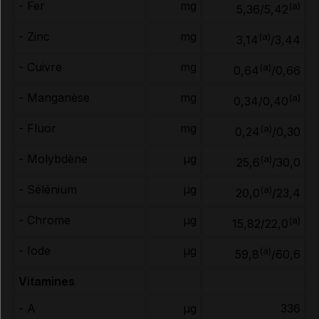
- Fer
mg
(a)
5,36/5,42
- Zinc
mg
(a)
3,14
/3,44
- Cuivre
mg
(a)
0,64
/0,66
- Manganèse
mg
(a)
0,34/0,40
- Fluor
mg
(a)
0,24
/0,30
- Molybdène
µg
(a)
25,6
/30,0
- Sélénium
µg
(a)
20,0
/23,4
- Chrome
µg
(a)
15,82/22,0
- Iode
µg
(a)
59,8
/60,6
Vitamines
- A
µg
336