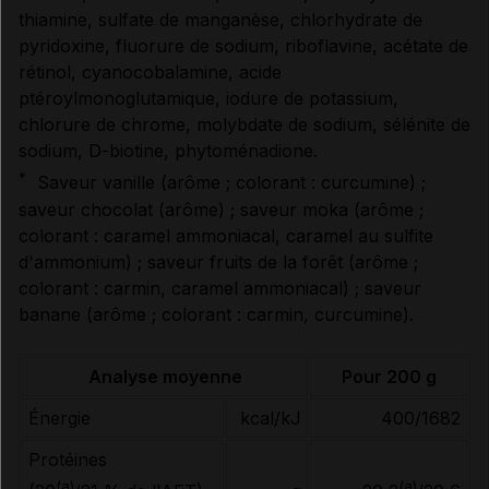
thiamine, sulfate de manganèse, chlorhydrate de
pyridoxine, fluorure de sodium, riboflavine, acétate de
rétinol, cyanocobalamine, acide
ptéroylmonoglutamique, iodure de potassium,
chlorure de chrome, molybdate de sodium, sélénite de
sodium, D-biotine, phytoménadione.
*
Saveur vanille (arôme ; colorant : curcumine) ;
saveur chocolat (arôme) ; saveur moka (arôme ;
colorant : caramel ammoniacal, caramel au sulfite
d'ammonium) ; saveur fruits de la forêt (arôme ;
colorant : carmin, caramel ammoniacal) ; saveur
banane (arôme ; colorant : carmin, curcumine).
Analyse moyenne
Pour 200 g
Énergie
kcal/kJ
400/1682
Protéines
(a)
(a)