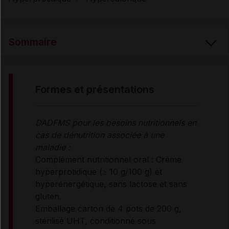
Sommaire
FORMES et PRÉSENTATIONS
formes et présentations
COMPOSITION
DADFMS pour les besoins nutritionnels en
cas de dénutrition associée à une
INDICATIONS
maladie :
Complément nutritionnel oral : Crème
hyperprotidique (≥ 10 g/100 g) et
MODE D'EMPLOI
hyperénergétique, sans lactose et sans
gluten.
Emballage carton de 4 pots de 200 g,
PRÉCAUTIONS D'EMPLOI
stérilisé UHT, conditionné sous