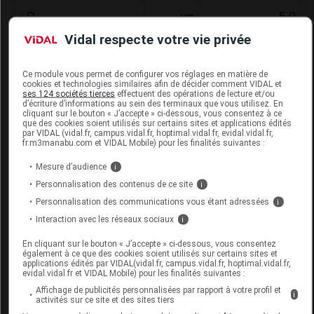
- D
µg
5,0
Vidal respecte votre vie privée
- E
mg Eα-
(a)
6,28
/6,44
T
Ce module vous permet de configurer vos réglages en matière de
cookies et technologies similaires afin de décider comment VIDAL et
- K
µg
(a)
23,6
/24,0
ses 124 sociétés tierces
effectuent des opérations de lecture et/ou
d’écriture d’informations au sein des terminaux que vous utilisez. En
cliquant sur le bouton « J’accepte » ci-dessous, vous consentez à ce
- Thiamine (B
)
mg
0,64
1
que des cookies soient utilisés sur certains sites et applications édités
par VIDAL (vidal.fr, campus.vidal.fr, hoptimal.vidal.fr, evidal.vidal.fr,
- Riboflavine (B
)
mg
0,72
fr.m3manabu.com et VIDAL Mobile) pour les finalités suivantes :
2
Mesure d’audience
i
- Niacine (B
)
mg
3,36 (8,3)/3,44
3
Personnalisation des contenus de ce site
i
(mg EN)
(a)
(8,28)
Personnalisation des communications vous étant adressées
i
- Acide pantothénique
mg
2,14
Interaction avec les réseaux sociaux
i
- B
mg
0,74
En cliquant sur le bouton « J’accepte » ci-dessous, vous consentez
6
également à ce que des cookies soient utilisés sur certains sites et
applications édités par VIDAL(vidal.fr, campus.vidal.fr, hoptimal.vidal.fr,
- Acide folique
µg
102,6
evidal.vidal.fr et VIDAL Mobile) pour les finalités suivantes :
Affichage de publicités personnalisées par rapport à votre profil et
i
- B
µg
(a)
12
activités sur ce site et des sites tiers
1,58
/1,68