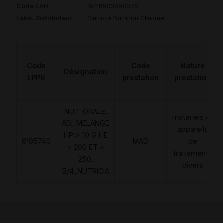
Code EAN
8716900590375
Labo. Distributeur
Nutricia Nutrition Clinique
Code
Code
Nature
Désignation
LPPR
prestation
prestation
NUT. ORALE,
matériels et
AD., MELANGE
appareils
HP > 10 G HE
6185740
MAD
de
> 200 ET <
traitements
250,
divers
B/4.,NUTRICIA