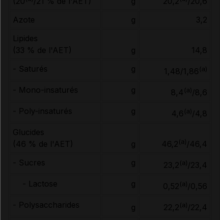
g
(20
/21 % de l'AET)
20,2
/20,6
Azote
g
3,2
Lipides
(33 % de l'AET)
g
14,8
- Saturés
g
(a)
1,48/1,86
- Mono-insaturés
g
(a)
8,4
/8,6
- Poly-insaturés
g
(a)
4,6
/4,8
Glucides
(a)
(46 % de l'AET)
g
46,2
/46,4
- Sucres
g
(a)
23,2
/23,4
- Lactose
g
(a)
0,52
/0,56
- Polysaccharides
(a)
g
22,2
/22,4