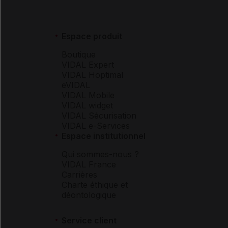
Espace produit
Boutique
VIDAL Expert
VIDAL Hoptimal
eVIDAL
VIDAL Mobile
VIDAL widget
VIDAL Sécurisation
VIDAL e-Services
Espace institutionnel
Qui sommes-nous ?
VIDAL France
Carrières
Charte éthique et
déontologique
Service client